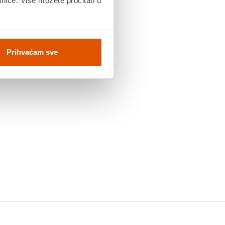
anice. Više možete pročitati u
Prihvaćam sve