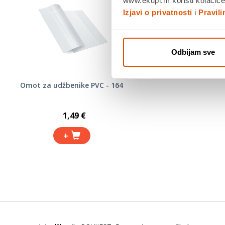
www.ekupi.hr koristi kolačiće
Izjavi o privatnosti
i
Pravil
Odbijam sve
Omot za udžbenike PVC - 164
1,49 €
+