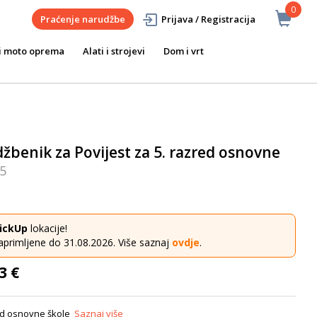
0
Praćenje narudžbe
Prijava / Registracija
i moto oprema
Alati i strojevi
Dom i vrt
žbenik za Povijest za 5. razred osnovne
5
ickUp
lokacije!
aprimljene do 31.08.2026. Više saznaj
ovdje
.
3 €
red osnovne škole
Saznaj više