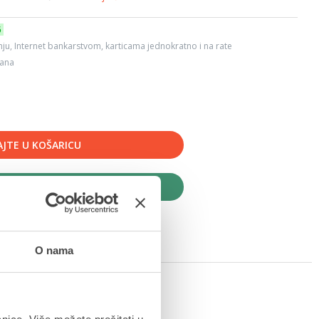
6
ju, Internet bankarstvom, karticama jednokratno i na rate
dana
JTE U KOŠARICU
UPITE ODMAH
O nama