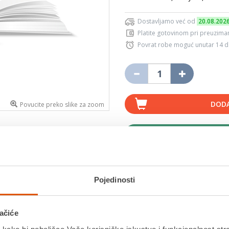
Dostavljamo već od
20.08.202
Platite gotovinom pri preuziman
Povrat robe moguć unutar 14 
DODA
Povucite preko slike za zoom
K
Pojedinosti
MOGLO BI VAS ZANIMATI I OVO
ačiće