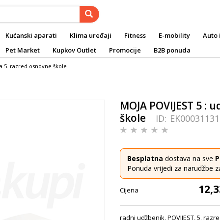
Kućanski aparati
Klima uređaji
Fitness
E-mobility
Auto 
Pet Market
Kupkov Outlet
Promocije
B2B ponuda
za 5. razred osnovne škole
MOJA POVIJEST 5 : ud
škole
ID:
EK00031131
Besplatna
dostava na sve
P
Ponuda vrijedi za narudžbe z
12,3
Cijena
radni udžbenik, POVIJEST, 5. raz