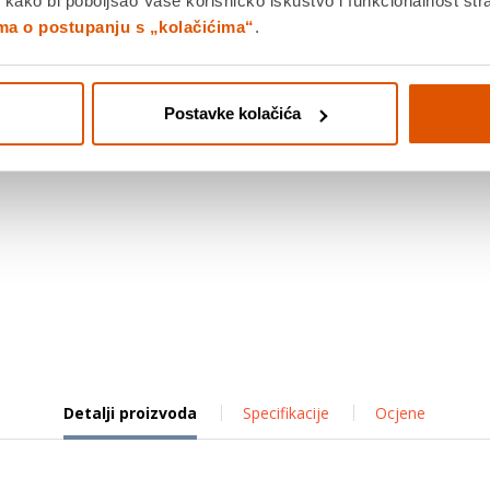
 kako bi poboljšao Vaše korisničko iskustvo i funkcionalnost str
ima o postupanju s „kolačićima“
.
Postavke kolačića
Detalji proizvoda
Specifikacije
Ocjene