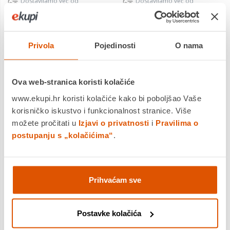
Dostavljamo već od
Dostavljamo već od
20.08.2026
20.08.2026
Privola
Pojedinosti
O nama
Ova web-stranica koristi kolačiće
www.ekupi.hr koristi kolačiće kako bi poboljšao Vaše
korisničko iskustvo i funkcionalnost stranice. Više
možete pročitati u
Izjavi o privatnosti
i
Pravilima o
postupanju s „kolačićima“
.
Prihvaćam sve
PID 4 Pitam • Istražujem •
Matematika 4, zbirka
Doznajem – (inter)aktivna
zadataka za 4. razred
radna bilježnica iz prirode i
osnovne škole
19,00 €
11,00 €
Postavke kolačića
društva za četvrti razred
osnovne škole