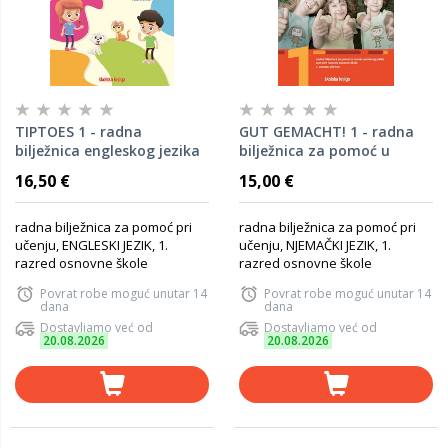
TIPTOES 1 - radna
GUT GEMACHT! 1 - radna
bilježnica engleskog jezika
bilježnica za pomoć u
za pomoć u učenju u prvom
učenju njemačkog jezika u
16,50 €
15,00 €
razredu osnovne škole
prvom razredu osnovne
škole
radna bilježnica za pomoć pri
radna bilježnica za pomoć pri
učenju, ENGLESKI JEZIK, 1.
učenju, NJEMAČKI JEZIK, 1.
razred osnovne škole
razred osnovne škole
Povrat robe moguć unutar 14
Povrat robe moguć unutar 14
dana
dana
Dostavljamo već od
Dostavljamo već od
20.08.2026
20.08.2026