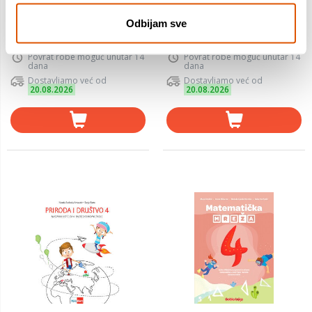
Radni materijal, PRIRODA I
Zbirka zadataka, MATEMATIKA,
DRUŠTVO, 4. razred osnovne
Odbijam sve
4. razred osnovne škole
škole
Povrat robe moguć unutar 14
Povrat robe moguć unutar 14
dana
dana
Dostavljamo već od
Dostavljamo već od
20.08.2026
20.08.2026