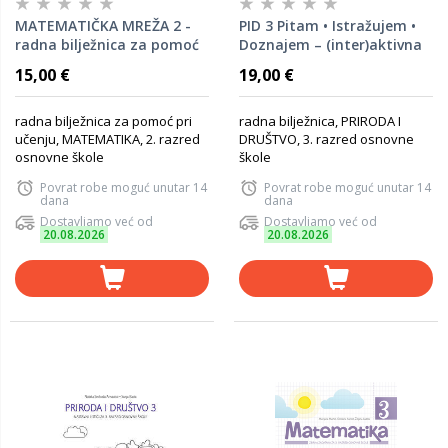
MATEMATIČKA MREŽA 2 -
PID 3 Pitam • Istražujem •
radna bilježnica za pomoć
Doznajem – (inter)aktivna
u učenju matematike u
radna bilježnica iz prirode i
15,00 €
19,00 €
drugom razredu osnovne
društva za treći razred
škole
osnovne škole
radna bilježnica za pomoć pri
radna bilježnica, PRIRODA I
učenju, MATEMATIKA, 2. razred
DRUŠTVO, 3. razred osnovne
osnovne škole
škole
Povrat robe moguć unutar 14
Povrat robe moguć unutar 14
dana
dana
Dostavljamo već od
Dostavljamo već od
20.08.2026
20.08.2026