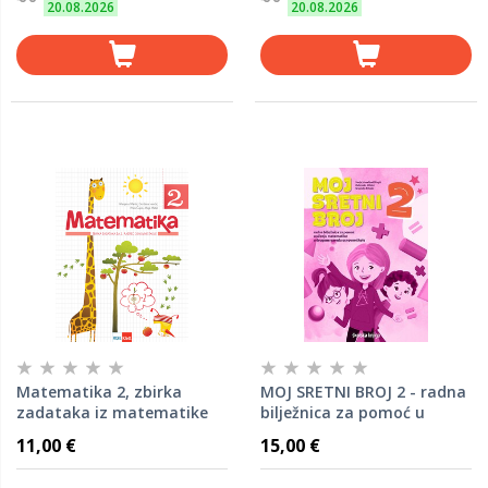
20.08.2026
20.08.2026
Matematika 2, zbirka
MOJ SRETNI BROJ 2 - radna
zadataka iz matematike
bilježnica za pomoć u
za drugi razred osnovne
učenju
11,00 €
15,00 €
škole