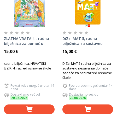
ZLATNA VRATA 4 - radna
DiZzi MAT 5, radna
bilježnica za pomoć u
bilježnica za sustavno
učenju hrvatskog jezika u
rješavanje domaće zadaće
15,00 €
15,00 €
četvrtom razredu osnovne
za peti razred osnovne
škole
škole
radna bilježnica, HRVATSKI
DiZzi MAT 5 radna bilježnica za
JEZIK, 4. razred osnovne škole
sustavno rješavanje domaće
zadaće za peti razred osnovne
škole
Povrat robe moguć unutar 14
Povrat robe moguć unutar 14
dana
dana
Dostavljamo već od
Dostavljamo već od
20.08.2026
20.08.2026