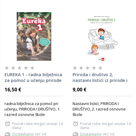
EUREKA 1 - radna bilježnica
Priroda i društvo 2,
za pomoć u učenju prirode
nastavni listići iz prirode i
i društva u prvom razredu
društva za drugi razred
16,50 €
9,00 €
osnovne škole
osnovne škole
radna bilježnica za pomoć pri
Nastavni listići, PRIRODA I
učenju, PRIRODA I DRUŠTVO, 1.
DRUŠTVO, 2. razred osnovne
razred osnovne škole
škole
Povrat robe moguć unutar 14
Povrat robe moguć unutar 14
dana
dana
Dostavljamo već od
Dostavljamo već od