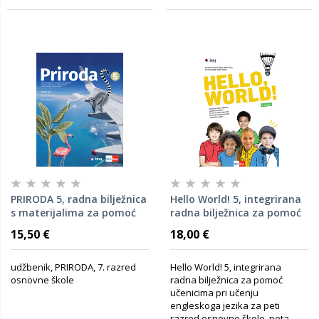
PRIRODA 5, radna bilježnica
Hello World! 5, integrirana
s materijalima za pomoć
radna bilježnica za pomoć
učenicima pri učenju
učenicima pri učenju
15,50 €
18,00 €
prirode u petom razredu
engleskoga jezika za peti
osnovne škole
razred osnovne škole, peta
godina učenja, 1. i 2. dio
udžbenik, PRIRODA, 7. razred
Hello World! 5, integrirana
osnovne škole
radna bilježnica za pomoć
učenicima pri učenju
engleskoga jezika za peti
razred osnovne škole, peta