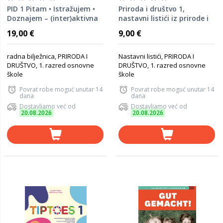
PID 1 Pitam • Istražujem •
Priroda i društvo 1,
Doznajem – (inter)aktivna
nastavni listići iz prirode i
radna bilježnica iz prirode i
društva za prvi razred
19,00 €
9,00 €
društva za prvi razred
osnovne škole
osnovne škole
radna bilježnica, PRIRODA I
Nastavni listići, PRIRODA I
DRUŠTVO, 1. razred osnovne
DRUŠTVO, 1. razred osnovne
škole
škole
Povrat robe moguć unutar 14
Povrat robe moguć unutar 14
dana
dana
Dostavljamo već od
Dostavljamo već od
20.08.2026
20.08.2026