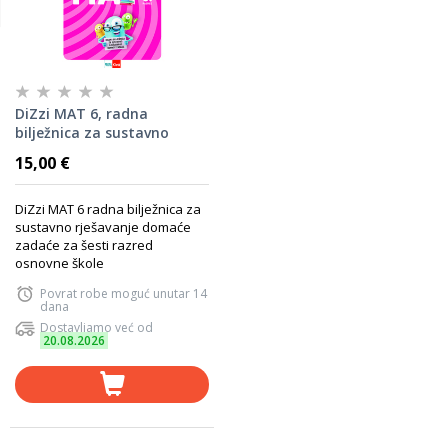
DiZzi MAT 6, radna
bilježnica za sustavno
rješavanje domaće zadaće
15,00 €
za šestirazred osnovne
škole
DiZzi MAT 6 radna bilježnica za
sustavno rješavanje domaće
zadaće za šesti razred
osnovne škole
Povrat robe moguć unutar 14
dana
Dostavljamo već od
20.08.2026