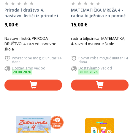
Priroda i društvo 4,
MATEMATIČKA MREŽA 4 -
nastavni listići iz prirode i
radna bilježnica za pomoć
društva za četvrti razred
u učenju matematike u
9,00 €
15,00 €
osnovne škole
četvrtom razredu osnovne
škole
Nastavni listići, PRIRODA I
radna bilježnica, MATEMATIKA,
DRUŠTVO, 4. razred osnovne
4. razred osnovne škole
škole
Povrat robe moguć unutar 14
Povrat robe moguć unutar 14
dana
dana
Dostavljamo već od
Dostavljamo već od
20.08.2026
20.08.2026