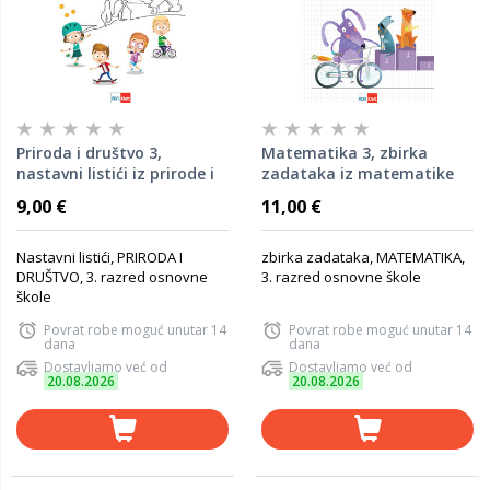
Priroda i društvo 3,
Matematika 3, zbirka
nastavni listići iz prirode i
zadataka iz matematike
društva za treći razred
za treći razred osnovne
9,00 €
11,00 €
osnovne škole
škole
Nastavni listići, PRIRODA I
zbirka zadataka, MATEMATIKA,
DRUŠTVO, 3. razred osnovne
3. razred osnovne škole
škole
Povrat robe moguć unutar 14
Povrat robe moguć unutar 14
dana
dana
Dostavljamo već od
Dostavljamo već od
20.08.2026
20.08.2026