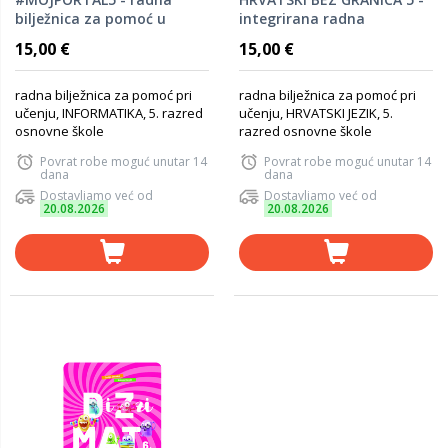
bilježnica za pomoć u
integrirana radna
učenju informatike u
bilježnica za pomoć u
15,00 €
15,00 €
petom razredu osnovne
učenju hrvatskoga jezika u
škole
petome razredu osnovne
škole
radna bilježnica za pomoć pri
radna bilježnica za pomoć pri
učenju, INFORMATIKA, 5. razred
učenju, HRVATSKI JEZIK, 5.
osnovne škole
razred osnovne škole
Povrat robe moguć unutar 14
Povrat robe moguć unutar 14
dana
dana
Dostavljamo već od
Dostavljamo već od
20.08.2026
20.08.2026