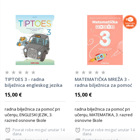
TIPTOES 3 - radna
MATEMATIČKA MREŽA 3 -
bilježnica engleskog jezika
radna bilježnica za pomoć
za pomoć u učenju u
u učenju matematike u
15,00 €
15,00 €
trećem razredu osnovne
trećem razredu osnovne
škole – predviđeno za jesen
škole
radna bilježnica za pomoć pri
radna bilježnica za pomoć pri
učenju, ENGLESKI JEZIK, 3.
učenju, MATEMATIKA, 3. razred
razred osnovne škole
osnovne škole
Povrat robe moguć unutar 14
Povrat robe moguć unutar 14
dana
dana