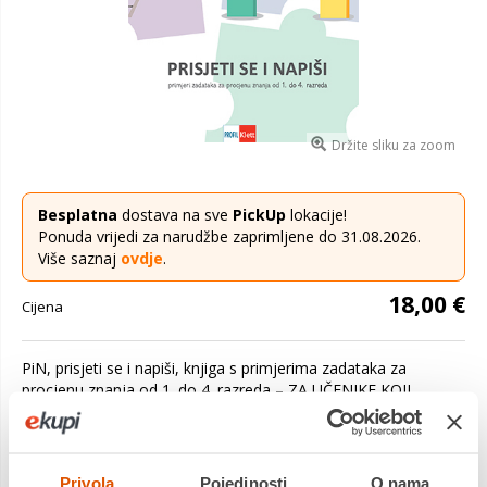
Držite sliku za zoom
Besplatna
dostava na sve
PickUp
lokacije!
Ponuda vrijedi za narudžbe zaprimljene do 31.08.2026.
Više saznaj
ovdje
.
18,00 €
Cijena
PiN, prisjeti se i napiši, knjiga s primjerima zadataka za
procjenu znanja od 1. do 4. razreda – ZA UČENIKE KOJI
USKORO PRISTUPAJU NACIONALNIM ISPITIMA. Za
jednostavno ponavljanje i vježbanje P...
Saznaj više
Privola
Pojedinosti
O nama
Dostavljamo već od
20.08.2026