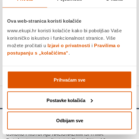
Platite gotovinom pri preuzimanju, Internet bankarstvom, karticama
jednokratno i na rate
Povrat robe moguć unutar 14 dana
Ova web-stranica koristi kolačiće
www.ekupi.hr koristi kolačiće kako bi poboljšao Vaše
korisničko iskustvo i funkcionalnost stranice. Više
možete pročitati u
Izjavi o privatnosti
i
Pravilima o
DODAJTE U KOŠARICU
postupanju s „kolačićima“
.
KUPITE ODMAH
Prihvaćam sve
Detalji proizvoda
Postavke kolačića
Odbijam sve
PiN, prisjeti se i napiši, knjiga s primjerima zadataka za
procjenu znanja od 1. do 4. razreda – ZA UČENIKE KOJI
USKORO PRISTUPAJU NACIONALNIM ISPITIMA.