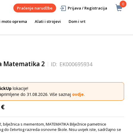
0
Praćenje narudžbe
Prijava / Registracija
i moto oprema
Alati i strojevi
Dom i vrt
ca Matematika 2
ID:
EK000695934
ickUp
lokacije!
aprimljene do 31.08.2026. Više saznaj
ovdje
.
 €
2, bilježnica s mementom, MATEMATIKA Bilježnice pametnice
 do četvrtog razreda osnovne škole. Nisu uvijek iste, sadržajno se