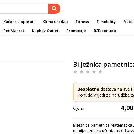
Kućanski aparati
Klima uređaji
Fitness
E-mobility
Auto 
Pet Market
Kupkov Outlet
Promocije
B2B ponuda
Bilježnica pametni
Besplatna
dostava na sve
P
Ponuda vrijedi za narudžbe z
4,00
Cijena
Bilježnica pametnica Matematika 
namijenjene su učenicima od prvog