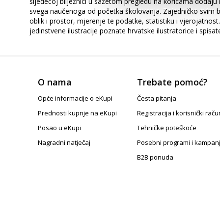
sljedećoj bilježnici u sažetom pregledu na koricama dodaju n
svega naučenoga od početka školovanja. Zajedničko svim bi
oblik i prostor, mjerenje te podatke, statistiku i vjerojat
jedinstvene ilustracije poznate hrvatske ilustratorice i spisa
O nama
Trebate pomoć?
Opće informacije o eKupi
Česta pitanja
Prednosti kupnje na eKupi
Registracija i korisnički raču
Posao u eKupi
Tehničke poteškoće
Nagradni natječaj
Posebni programi i kampan
B2B ponuda