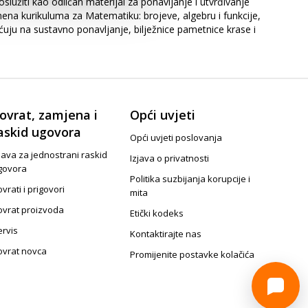
lužiti kao odličan materijal za ponavljanje i utvrđivanje
na kurikuluma za Matematiku: brojeve, algebru i funkcije,
ćuju na sustavno ponavljanje, bilježnice pametnice krase i
ovrat, zamjena i
Opći uvjeti
askid ugovora
Opći uvjeti poslovanja
java za jednostrani raskid
Izjava o privatnosti
govora
Politika suzbijanja korupcije i
vrati i prigovori
mita
ovrat proizvoda
Etički kodeks
ervis
Kontaktirajte nas
ovrat novca
Promijenite postavke kolačića