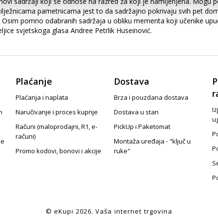
ovi sadržaji koji se odnose na razred za koji je namijenjena. Mogu pos
lježnicama pametnicama jest to da sadržajno pokrivaju svih pet dome
nost. Osim pomno odabranih sadržaja u obliku mementa koji učenike upu
teljice svjetskoga glasa Andree Petrlik Huseinović.
Plaćanje
Dostava
P
r
Plaćanja i naplata
Brza i pouzdana dostava
Iz
n
Naručivanje i proces kupnje
Dostava u stan
u
Računi (maloprodajni, R1, e-
PickUp i Paketomat
Po
računi)
je
Montaža uređaja - "ključ u
P
Promo kodovi, bonovi i akcije
ruke"
S
P
© eKupi
2026
. Vaša internet trgovina