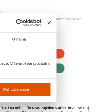
6
ju, Internet bankarstvom, karticama jednokratno i na rate
dana
O nama
JTE U KOŠARICU
anice. Više možete pročitati u
UPITE ODMAH
Prihvaćam sve
uju i na neki način rastu zajedno s učenicima – svakoj se