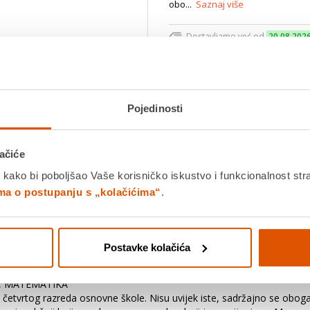
obo...
Saznaj više
Dostavljamo već od
20.08.202
Platite gotovinom pri preuziman
Povrat robe moguć unutar 14 
Pojedinosti
Povucite preko slike za zoom
DODA
ačiće
 kako bi poboljšao Vaše korisničko iskustvo i funkcionalnost str
K
ima o postupanju s „kolačićima“
.
Detalji proizvoda
Specifikacije
Ocjene
Postavke kolačića
om, MATEMATIKA
etvrtog razreda osnovne škole. Nisu uvijek iste, sadržajno se obogać