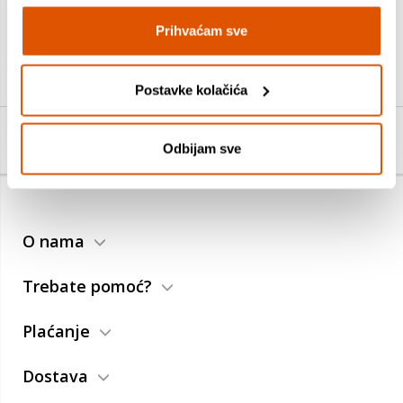
učenik ostvaruje odgojno-obrazovni ishod OŠ HJ A.3.4.
Prihvaćam sve
Specifikacije
Postavke kolačića
Ocjene
Odbijam sve
O nama
Trebate pomoć?
Plaćanje
Dostava