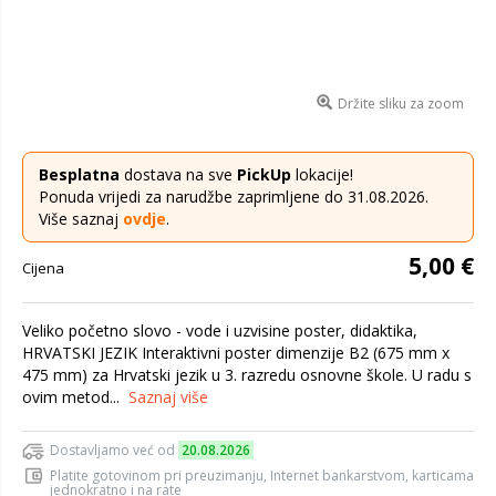
Držite sliku za zoom
Besplatna
dostava na sve
PickUp
lokacije!
Ponuda vrijedi za narudžbe zaprimljene do 31.08.2026.
Više saznaj
ovdje
.
5,00 €
Cijena
Veliko početno slovo - vode i uzvisine poster, didaktika,
HRVATSKI JEZIK Interaktivni poster dimenzije B2 (675 mm x
475 mm) za Hrvatski jezik u 3. razredu osnovne škole. U radu s
ovim metod...
Saznaj više
Dostavljamo već od
20.08.2026
Platite gotovinom pri preuzimanju, Internet bankarstvom, karticama
jednokratno i na rate