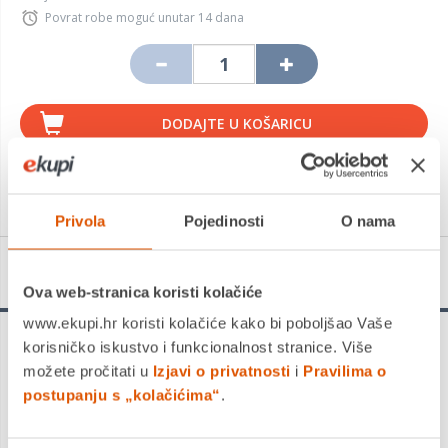
Povrat robe moguć unutar 14 dana
DODAJTE U KOŠARICU
KUPITE ODMAH
Privola
Pojedinosti
O nama
Detalji proizvoda
Ova web-stranica koristi kolačiće
www.ekupi.hr koristi kolačiće kako bi poboljšao Vaše
korisničko iskustvo i funkcionalnost stranice. Više
Veliko početno slovo - vode i uzvisine poster, didaktika,
HRVATSKI JEZIK
možete pročitati u
Izjavi o privatnosti
i
Pravilima o
Interaktivni poster dimenzije B2 (675 mm x 475 mm) za
postupanju s „kolačićima“
.
Hrvatski jezik u 3. razredu osnovne škole.
U radu s ovim metodičko-didaktičkim nastavnim sredstvom