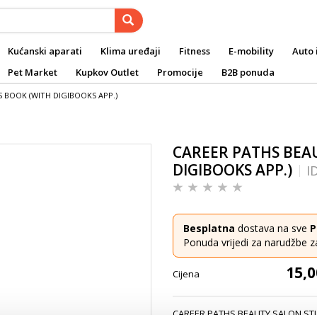
Kućanski aparati
Klima uređaji
Fitness
E-mobility
Auto 
Pet Market
Kupkov Outlet
Promocije
B2B ponuda
 BOOK (WITH DIGIBOOKS APP.)
CAREER PATHS BEA
DIGIBOOKS APP.)
I
Besplatna
dostava na sve
P
Ponuda vrijedi za narudžbe z
15,0
Cijena
CAREER PATHS BEAUTY SALON ST