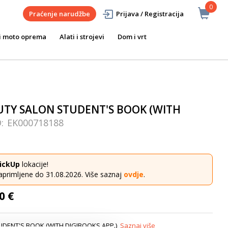
0
Praćenje narudžbe
Prijava / Registracija
i moto oprema
Alati i strojevi
Dom i vrt
UTY SALON STUDENT'S BOOK (WITH
D:
EK000718188
ickUp
lokacije!
aprimljene do 31.08.2026. Više saznaj
ovdje
.
0 €
UDENT'S BOOK (WITH DIGIBOOKS APP.)
Saznaj više