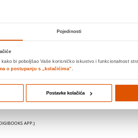
Dostavljamo već od
20.08.202
Platite gotovinom pri preuziman
Povrat robe moguć unutar 14 
Pojedinosti
ačiće
 kako bi poboljšao Vaše korisničko iskustvo i funkcionalnost str
DODA
Povucite preko slike za zoom
ima o postupanju s „kolačićima“
.
K
Postavke kolačića
Detalji proizvoda
Specifikacije
Ocjene
IGIBOOKS APP.)