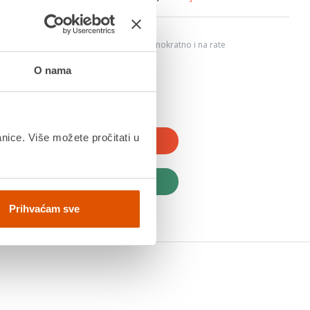
6
ju, Internet bankarstvom, karticama jednokratno i na rate
dana
O nama
anice. Više možete pročitati u
JTE U KOŠARICU
UPITE ODMAH
Prihvaćam sve