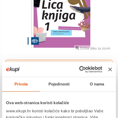
Držite sliku za zoom
Besplatna
dostava na sve
PickUp
lokacije!
Ponuda vrijedi za narudžbe zaprimljene do 31.08.2026.
Više saznaj
ovdje
.
Privola
Pojedinosti
O nama
21,00 €
Cijena
čitanka, HRVATSKI JEZIK , 1. razred srednje škole
Saznaj više
Ova web-stranica koristi kolačiće
www.ekupi.hr koristi kolačiće kako bi poboljšao Vaše
Dostavljamo već od
20.08.2026
korisničko iskustvo i funkcionalnost stranice. Više