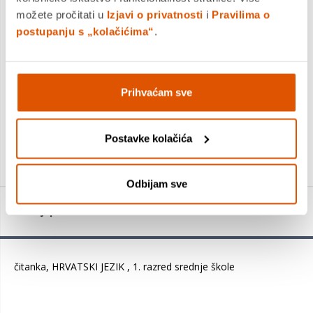
Platite gotovinom pri preuzimanju, Internet bankarstvom, karticama
možete pročitati u
Izjavi o privatnosti
i
Pravilima o
jednokratno i na rate
postupanju s „kolačićima“
.
Povrat robe moguć unutar 14 dana
Prihvaćam sve
DODAJTE U KOŠARICU
Postavke kolačića
KUPITE ODMAH
Odbijam sve
Detalji proizvoda
čitanka, HRVATSKI JEZIK , 1. razred srednje škole