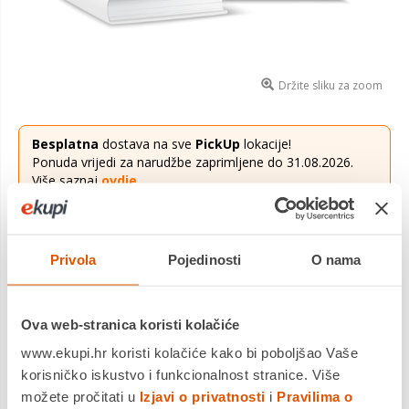
Držite sliku za zoom
Besplatna
dostava na sve
PickUp
lokacije!
Ponuda vrijedi za narudžbe zaprimljene do 31.08.2026.
Više saznaj
ovdje
.
22,00 €
Cijena
Privola
Pojedinosti
O nama
udžbenik,LIKOVNA KULTURA,2. razred srednje škole
Saznaj
više
Ova web-stranica koristi kolačiće
Dostavljamo već od
20.08.2026
www.ekupi.hr koristi kolačiće kako bi poboljšao Vaše
Platite gotovinom pri preuzimanju, Internet bankarstvom, karticama
jednokratno i na rate
korisničko iskustvo i funkcionalnost stranice. Više
Povrat robe moguć unutar 14 dana
možete pročitati u
Izjavi o privatnosti
i
Pravilima o