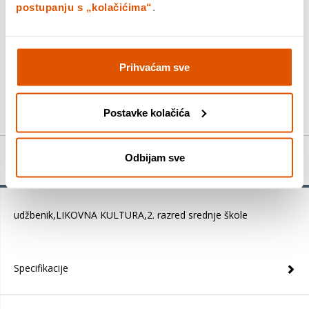
postupanju s „kolačićima“
.
DODAJTE U KOŠARICU
Prihvaćam sve
KUPITE ODMAH
Postavke kolačića
Odbijam sve
Detalji proizvoda
udžbenik,LIKOVNA KULTURA,2. razred srednje škole
Specifikacije