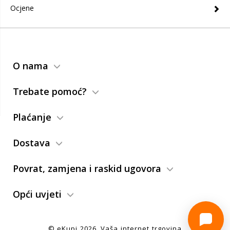
Ocjene
O nama
Trebate pomoć?
Plaćanje
Dostava
Povrat, zamjena i raskid ugovora
Opći uvjeti
© eKupi
2026
. Vaša internet trgovina