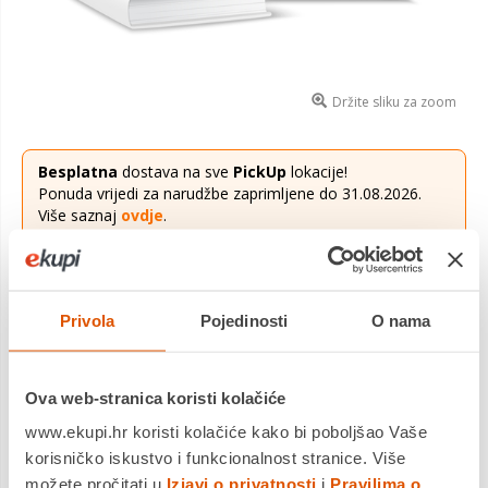
Držite sliku za zoom
Besplatna
dostava na sve
PickUp
lokacije!
Ponuda vrijedi za narudžbe zaprimljene do 31.08.2026.
Više saznaj
ovdje
.
29,00 €
Cijena
Privola
Pojedinosti
O nama
FISICA 4, Manuale per la IV classe dei licei udžbenik, FIZIKA,4.
razred srednje škole
Saznaj više
Ova web-stranica koristi kolačiće
Dostavljamo već od
20.08.2026
Platite gotovinom pri preuzimanju, Internet bankarstvom, karticama
www.ekupi.hr koristi kolačiće kako bi poboljšao Vaše
jednokratno i na rate
korisničko iskustvo i funkcionalnost stranice. Više
Povrat robe moguć unutar 14 dana
možete pročitati u
Izjavi o privatnosti
i
Pravilima o