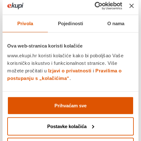
Gustoća korica: 280 g
Gustoća korica: 280 g
Povrat robe moguć unutar 14
Povrat robe moguć unutar 14
dana
dana
Privola
Pojedinosti
O nama
Dostavljamo već od
Dostavljamo već od
20.08.2026
20.08.2026
Ova web-stranica koristi kolačiće
www.ekupi.hr koristi kolačiće kako bi poboljšao Vaše
korisničko iskustvo i funkcionalnost stranice. Više
možete pročitati u
Izjavi o privatnosti
i
Pravilima o
postupanju s „kolačićima“
.
Prihvaćam sve
Postavke kolačića