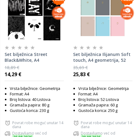
Set bilježnica Street
Set bilježnica Ilijanum Soft
Black&White, A4
touch, A4 geometrija, 52
geometrija, 52 listova,
listova, meki uvez, 10 KOM
18,89 €
35,69 €
meki uvez, 10 KOM
14,29 €
25,83 €
Vrsta bilježnice: Geometrija
Vrsta bilježnice: Geometrija
Format: A4
Format: A4
Broj listova: 40 Listova
Broj listova: 52 Listova
Gramaža papira: 80 g
Gramaža papira: 60 g
Gustoća korica: 230 g
Gustoća korica: 250 g
Povrat robe moguć unutar 14
Povrat robe moguć unutar 14
dana
dana
Dostavljamo već od
Dostavljamo već od