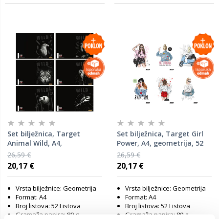
Set bilježnica, Target
Set bilježnica, Target Girl
Animal Wild, A4,
Power, A4, geometrija, 52
geometrija, 52 lista, meki
lista, meki uvez, 10 KOM
26,59 €
26,59 €
uvez, 10 KOM
20,17 €
20,17 €
Vrsta bilježnice: Geometrija
Vrsta bilježnice: Geometrija
Format: A4
Format: A4
Broj listova: 52 Listova
Broj listova: 52 Listova
Gramaža papira: 80 g
Gramaža papira: 80 g