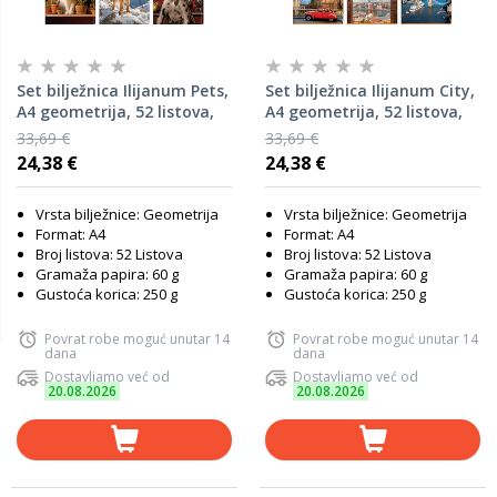
Set bilježnica Ilijanum Pets,
Set bilježnica Ilijanum City,
A4 geometrija, 52 listova,
A4 geometrija, 52 listova,
meki uvez, 10 KOM
meki uvez, 10 KOM
33,69 €
33,69 €
24,38 €
24,38 €
Vrsta bilježnice: Geometrija
Vrsta bilježnice: Geometrija
Format: A4
Format: A4
Broj listova: 52 Listova
Broj listova: 52 Listova
Gramaža papira: 60 g
Gramaža papira: 60 g
Gustoća korica: 250 g
Gustoća korica: 250 g
Povrat robe moguć unutar 14
Povrat robe moguć unutar 14
dana
dana
Dostavljamo već od
Dostavljamo već od
20.08.2026
20.08.2026