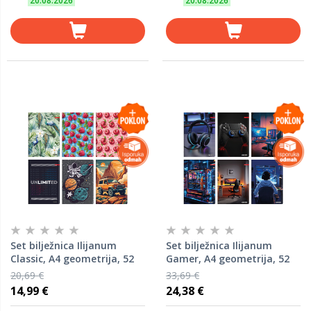
20.08.2026
20.08.2026
Set bilježnica Ilijanum
Set bilježnica Ilijanum
Classic, A4 geometrija, 52
Gamer, A4 geometrija, 52
listova, meki uvez, 10 KOM
listova, meki uvez, 10 KOM
20,69 €
33,69 €
14,99 €
24,38 €