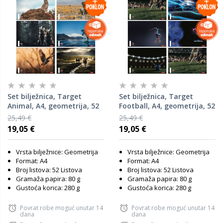
Set bilježnica, Target
Set bilježnica, Target
Animal, A4, geometrija, 52
Football, A4, geometrija, 52
lista, meki uvez, 10 KOM
lista, meki uvez, 10 KOM
25,49 €
25,49 €
19,05 €
19,05 €
Vrsta bilježnice: Geometrija
Vrsta bilježnice: Geometrija
Format: A4
Format: A4
Broj listova: 52 Listova
Broj listova: 52 Listova
Gramaža papira: 80 g
Gramaža papira: 80 g
Gustoća korica: 280 g
Gustoća korica: 280 g
Povrat robe moguć unutar 14
Povrat robe moguć unutar 14
dana
dana