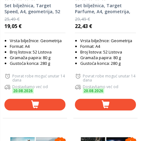
Set bilježnica, Target
Set bilježnica, Target
Speed, A4, geometrija, 52
Parfume, A4, geometrija,
lista, meki uvez, 10 KOM
52 lista, meki uvez, 10 KOM
25,49 €
29,49 €
19,05 €
22,43 €
Vrsta bilježnice: Geometrija
Vrsta bilježnice: Geometrija
Format: A4
Format: A4
Broj listova: 52 Listova
Broj listova: 52 Listova
Gramaža papira: 80 g
Gramaža papira: 80 g
Gustoća korica: 280 g
Gustoća korica: 280 g
Povrat robe moguć unutar 14
Povrat robe moguć unutar 14
dana
dana
Dostavljamo već od
Dostavljamo već od
20.08.2026
20.08.2026