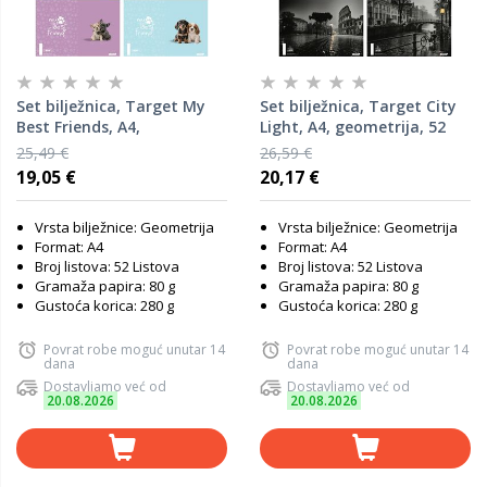
Set bilježnica, Target My
Set bilježnica, Target City
Best Friends, A4,
Light, A4, geometrija, 52
geometrija, 52 lista, meki
lista, meki uvez, 10 KOM
25,49 €
26,59 €
uvez, 10 KOM
19,05 €
20,17 €
Vrsta bilježnice: Geometrija
Vrsta bilježnice: Geometrija
Format: A4
Format: A4
Broj listova: 52 Listova
Broj listova: 52 Listova
Gramaža papira: 80 g
Gramaža papira: 80 g
Gustoća korica: 280 g
Gustoća korica: 280 g
Povrat robe moguć unutar 14
Povrat robe moguć unutar 14
dana
dana
Dostavljamo već od
Dostavljamo već od
20.08.2026
20.08.2026