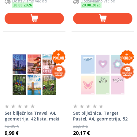
Dostavljamo već od
Dostavljamo već od
20.08.2026
20.08.2026
Set bilježnica Travel, A4,
Set bilježnica, Target
geometrija, 42 lista, meki
Pastel, A4, geometrija, 52
uvez, 10 KOM
lista, meki uvez, 10 KOM
13,99 €
26,59 €
9,99 €
20,17 €