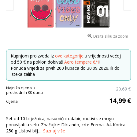
Držite sliku za zoom
Kupnjom proizvoda iz
ove kategorije
u vrijednosti većoj
od 50 € na poklon dobivaš
Aero tempere 6/1
!
Ponuda vrijedi za prvih 200 kupaca do 30.09.2026. ili do
isteka zaliha
Najniža cijena u
20,69 €
prethodnih 30 dana
14,99 €
Cijena
Set od 10 bilježnica, nasumični odabir, motivi se mogu
ponavljati u setu. Značajke: Diktando, crte Format A4 Korica
250 g Listovi bilj...
Saznaj više