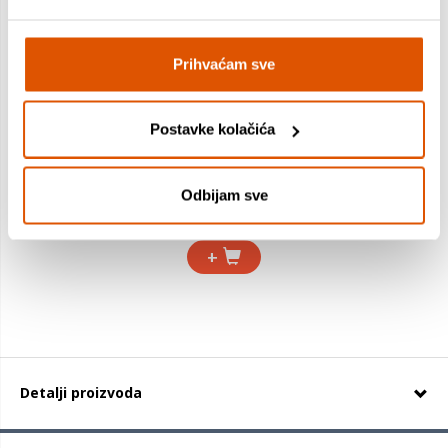
Prihvaćam sve
Škare, MILAN, školske Basic, 13,3 cm
Postavke kolačića
1,69 €
Odbijam sve
1,16 €
+
Detalji proizvoda