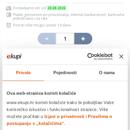
Dostavljamo već od
20.08.2026
Platite gotovinom pri preuzimanju, Internet bankarstvom, karticama
jednokratno i na rate
Povrat robe moguć unutar 14 dana
DODAJTE U KOŠARICU
Privola
Pojedinosti
O nama
KUPITE ODMAH
Ova web-stranica koristi kolačiće
MOGLO BI VAS ZANIMATI I OVO
www.ekupi.hr koristi kolačiće kako bi poboljšao Vaše
korisničko iskustvo i funkcionalnost stranice. Više
možete pročitati u
Izjavi o privatnosti
i
Pravilima o
postupanju s „kolačićima“
.