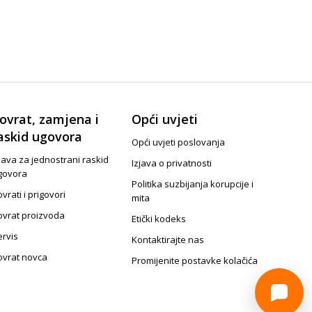
ovrat, zamjena i
Opći uvjeti
askid ugovora
Opći uvjeti poslovanja
java za jednostrani raskid
Izjava o privatnosti
govora
Politika suzbijanja korupcije i
vrati i prigovori
mita
ovrat proizvoda
Etički kodeks
ervis
Kontaktirajte nas
ovrat novca
Promijenite postavke kolačića