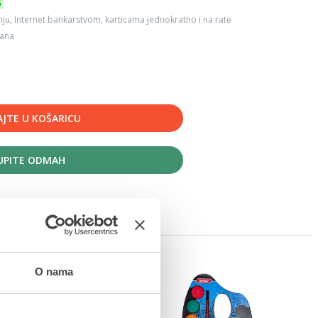
6
ju, Internet bankarstvom, karticama jednokratno i na rate
dana
JTE U KOŠARICU
UPITE ODMAH
O nama