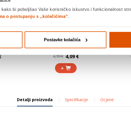
ačiće
 kako bi poboljšao Vaše korisničko iskustvo i funkcionalnost str
ima o postupanju s „kolačićima“
.
 u metalnoj
Pastele uljne, KARBON, 18 komada
Plastelin
Postavke kolačića
€
4,09 €
4,99 €
+
Detalji proizvoda
Specifikacije
Ocjene