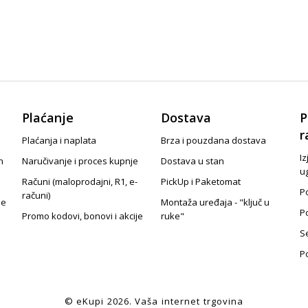
Plaćanje
Dostava
P
r
Plaćanja i naplata
Brza i pouzdana dostava
Iz
n
Naručivanje i proces kupnje
Dostava u stan
u
Računi (maloprodajni, R1, e-
PickUp i Paketomat
Po
računi)
je
Montaža uređaja - "ključ u
P
Promo kodovi, bonovi i akcije
ruke"
S
P
© eKupi
2026
. Vaša internet trgovina