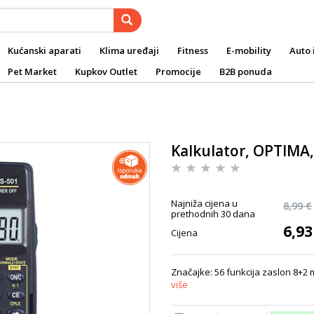
Kućanski aparati
Klima uređaji
Fitness
E-mobility
Auto 
Pet Market
Kupkov Outlet
Promocije
B2B ponuda
Kalkulator, OPTIMA,
Najniža cijena u
8,99 €
prethodnih 30 dana
6,93
Cijena
Značajke: 56 funkcija zaslon 8+2 m
više