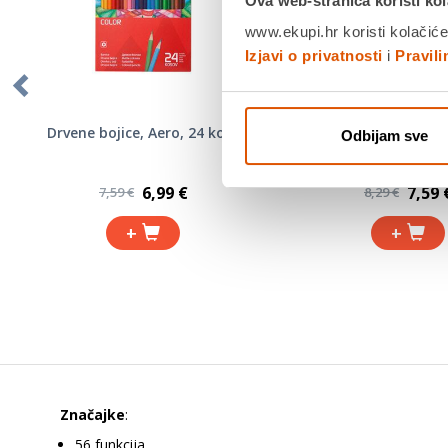
Ova web-stranica koristi kol
www.ekupi.hr koristi kolačiće
Izjavi o privatnosti
i
Pravil
Drvene bojice, Aero, 24 kom
Tempere, Jolly, 12 kom
Odbijam sve
kutiji
6,99 €
7,59 
7,59 €
8,29 €
+
+
Značajke
:
56 funkcija