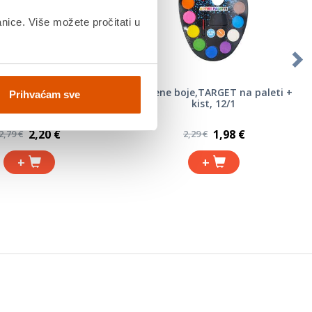
anice. Više možete pročitati u
 TARGET 12 boja, 248 g
Vodene boje,TARGET na paleti +
Prihvaćam sve
kist, 12/1
2,20 €
1,98 €
2,79 €
2,29 €
+
+