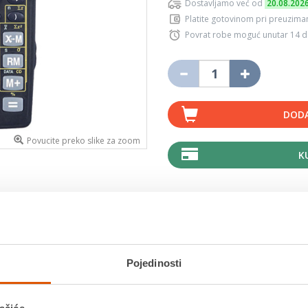
Dostavljamo već od
20.08.202
Platite gotovinom pri preuziman
Povrat robe moguć unutar 14 
DODA
Povucite preko slike za zoom
K
MOGLO BI VAS ZANIMATI I OVO
Pojedinosti