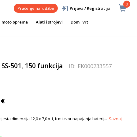
0
Praćenje narudžbe
Prijava / Registracija
i moto oprema
Alati i strojevi
Dom i vrt
 SS-501, 150 funkcija
ID:
EK000233557
 €
jesta dimenzija 12,0 x 7,0 x 1,1cm izvor napajanja baterij...
Saznaj