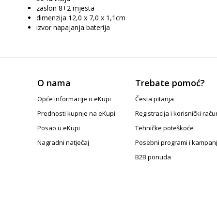
zaslon 8+2 mjesta
dimenzija 12,0 x 7,0 x 1,1cm
izvor napajanja baterija
O nama
Trebate pomoć?
Opće informacije o eKupi
Česta pitanja
Prednosti kupnje na eKupi
Registracija i korisnički raču
Posao u eKupi
Tehničke poteškoće
Nagradni natječaj
Posebni programi i kampan
B2B ponuda