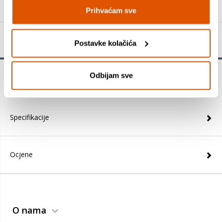
Prihvaćam sve
Detalji proizvoda
Postavke kolačića
Odbijam sve
Naljepnica, motiv 278
Specifikacije
Ocjene
O nama