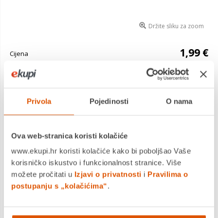
Držite sliku za zoom
1,99 €
Cijena
Naljepnica, motiv 278
Saznaj više
Privola
Pojedinosti
O nama
Dostavljamo već od
20.08.2026
Platite gotovinom pri preuzimanju, Internet bankarstvom, karticama
jednokratno i na rate
Povrat robe moguć unutar 14 dana
Ova web-stranica koristi kolačiće
www.ekupi.hr koristi kolačiće kako bi poboljšao Vaše
korisničko iskustvo i funkcionalnost stranice. Više
možete pročitati u
Izjavi o privatnosti
i
Pravilima o
DODAJTE U KOŠARICU
postupanju s „kolačićima“
.
KUPITE ODMAH