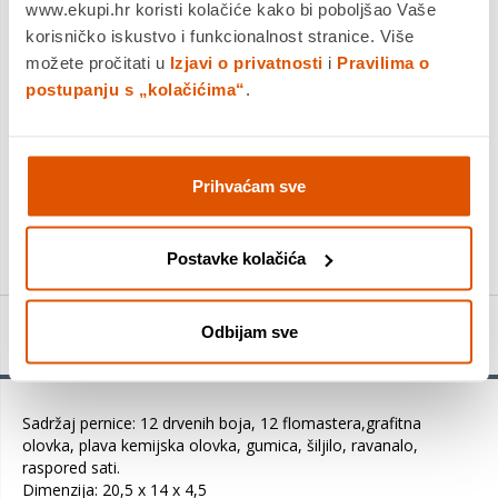
www.ekupi.hr koristi kolačiće kako bi poboljšao Vaše
Platite gotovinom pri preuzimanju, Internet bankarstvom, karticama
jednokratno i na rate
korisničko iskustvo i funkcionalnost stranice. Više
Povrat robe moguć unutar 14 dana
možete pročitati u
Izjavi o privatnosti
i
Pravilima o
postupanju s „kolačićima“
.
DODAJTE U KOŠARICU
Prihvaćam sve
KUPITE ODMAH
Postavke kolačića
Odbijam sve
Detalji proizvoda
Sadržaj pernice: 12 drvenih boja, 12 flomastera,grafitna
olovka, plava kemijska olovka, gumica, šiljilo, ravanalo,
raspored sati.
Dimenzija: 20,5 x 14 x 4,5