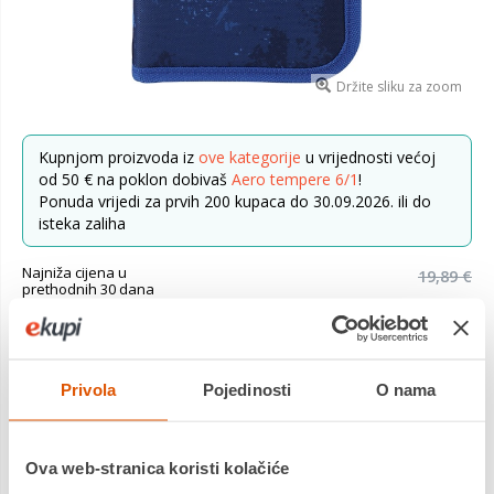
Držite sliku za zoom
Kupnjom proizvoda iz
ove kategorije
u vrijednosti većoj
od 50 € na poklon dobivaš
Aero tempere 6/1
!
Ponuda vrijedi za prvih 200 kupaca do 30.09.2026. ili do
isteka zaliha
Najniža cijena u
19,89 €
prethodnih 30 dana
14,53 €
Cijena
Sadržaj pernice: 12 drvenih boja, 12 flomastera,grafitna
Privola
Pojedinosti
O nama
olovka, plava kemijska olovka, gumica, šiljilo, ravanalo,
raspored sati. Dimenzija: 20,5 x 14 x 4,5
Saznaj više
Ova web-stranica koristi kolačiće
Dostavljamo već od
20.08.2026