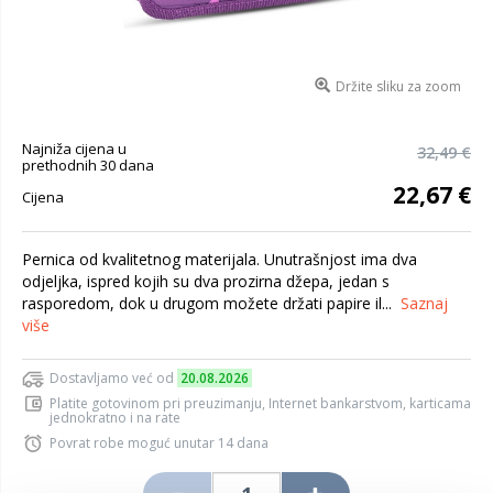
Držite sliku za zoom
Najniža cijena u
32,49 €
prethodnih 30 dana
22,67 €
Cijena
Pernica od kvalitetnog materijala. Unutrašnjost ima dva
odjeljka, ispred kojih su dva prozirna džepa, jedan s
rasporedom, dok u drugom možete držati papire il...
Saznaj
više
Dostavljamo već od
20.08.2026
Platite gotovinom pri preuzimanju, Internet bankarstvom, karticama
jednokratno i na rate
Povrat robe moguć unutar 14 dana