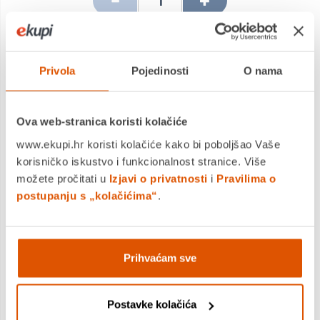
DODAJTE U KOŠARICU
Privola
Pojedinosti
O nama
KUPITE ODMAH
Ova web-stranica koristi kolačiće
www.ekupi.hr koristi kolačiće kako bi poboljšao Vaše
MOGLO BI VAS ZANIMATI I OVO
korisničko iskustvo i funkcionalnost stranice. Više
možete pročitati u
Izjavi o privatnosti
i
Pravilima o
postupanju s „kolačićima“
.
Prihvaćam sve
Postavke kolačića
Gumica, MILAN, 320 Nata