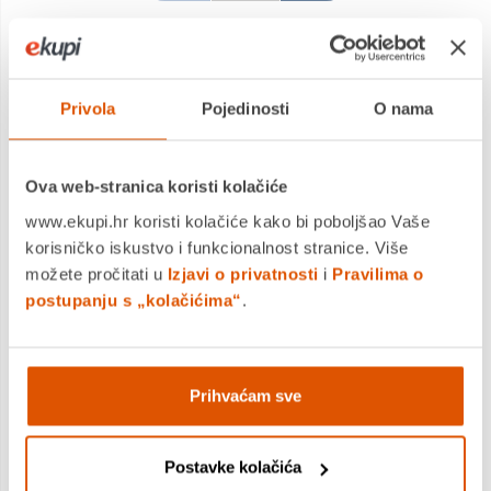
DODAJTE U KOŠARICU
KUPITE ODMAH
Privola
Pojedinosti
O nama
Ova web-stranica koristi kolačiće
MOGLO BI VAS ZANIMATI I OVO
www.ekupi.hr koristi kolačiće kako bi poboljšao Vaše
korisničko iskustvo i funkcionalnost stranice. Više
možete pročitati u
Izjavi o privatnosti
i
Pravilima o
postupanju s „kolačićima“
.
Prihvaćam sve
Tempera, OPTIMA, 12 ml, 12 boja
Postavke kolačića