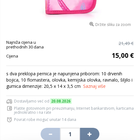
Držite sliku za zoom
Najniža cijena u
21,49 €
prethodnih 30 dana
15,00 €
Cijena
s dva preklopa pernica je napunjena priborom: 10 drvenih
bojica, 10 flomastera, olovka, kemijska olovka, ravnalo, šiljilo i
gumica dimenzije: 20,5 x 14 x 3,5 cm
Saznaj više
Dostavljamo već od
20.08.2026
Platite gotovinom pri preuzimanju, Internet bankarstvom, karticama
jednokratno i na rate
Povrat robe moguć unutar 14 dana