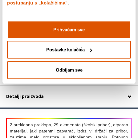
postupanju s „kolačićima“
.
Geometrijski set veliki, MILAN, flex&resistant, plavi
Prihvaćam sve
5,49 €
5,13 €
Postavke kolačića
+
Odbijam sve
Detalji proizvoda
2 preklopna preklopa, 29 elemenata (školski pribor), otporan
materijal, jaki patentni zatvarač, izdržljivi držači za pribor,
zauzima malo prostora u sklopljenom stanju. Potpuno