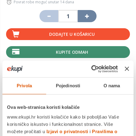
Povrat robe moguć unutar 14 dana
DODAJTE U KOŠARICU
KUPITE ODMAH
MOGLO BI VAS ZANIMATI I OVO
Privola
Pojedinosti
O nama
Ova web-stranica koristi kolačiće
www.ekupi.hr koristi kolačiće kako bi poboljšao Vaše
korisničko iskustvo i funkcionalnost stranice. Više
možete pročitati u
Izjavi o privatnosti
i
Pravilima o