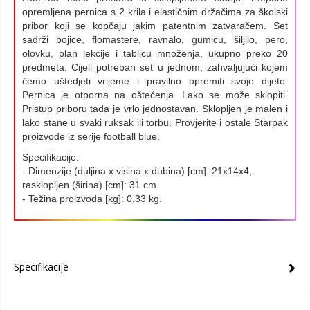
opremljena pernica s 2 krila i elastičnim držačima za školski
pribor koji se kopčaju jakim patentnim zatvaračem. Set
sadrži bojice, flomastere, ravnalo, gumicu, šiljilo, pero,
olovku, plan lekcije i tablicu množenja, ukupno preko 20
predmeta. Cijeli potreban set u jednom, zahvaljujući kojem
ćemo uštedjeti vrijeme i pravilno opremiti svoje dijete.
Pernica je otporna na oštećenja. Lako se može sklopiti.
Pristup priboru tada je vrlo jednostavan. Sklopljen je malen i
lako stane u svaki ruksak ili torbu. Provjerite i ostale Starpak
proizvode iz serije football blue.
Specifikacije:
- Dimenzije (duljina x visina x dubina) [cm]: 21x14x4,
rasklopljen (širina) [cm]: 31 cm
- Težina proizvoda [kg]: 0,33 kg.
Specifikacije