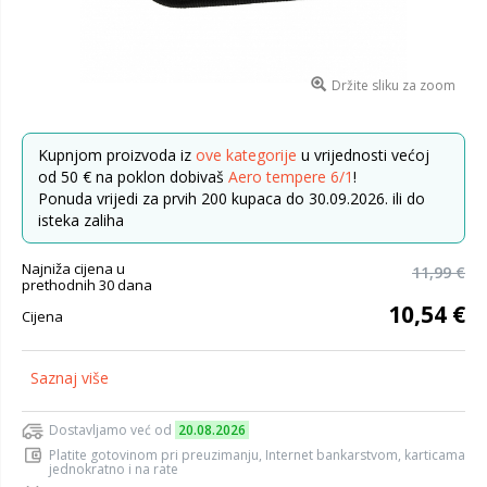
Držite sliku za zoom
Kupnjom proizvoda iz
ove kategorije
u vrijednosti većoj
od 50 € na poklon dobivaš
Aero tempere 6/1
!
Ponuda vrijedi za prvih 200 kupaca do 30.09.2026. ili do
isteka zaliha
Najniža cijena u
11,99 €
prethodnih 30 dana
10,54 €
Cijena
Saznaj više
Dostavljamo već od
20.08.2026
Platite gotovinom pri preuzimanju, Internet bankarstvom, karticama
jednokratno i na rate