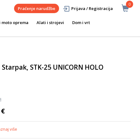
0
Praćenje narudžbe
Prijava / Registracija
i moto oprema
Alati i strojevi
Dom i vrt
p, Starpak, STK-25 UNICORN HOLO
€
 €
znaj više