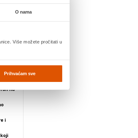
O nama
tilnu
alnost
,
m za
anice. Više možete pročitati u
 i lakši
terima,
om
Prihvaćam sve
oran na
no
e i
koji