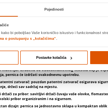
preklopa
Pojedinosti
te da vaše dijete bude potpuno opremljeno za školu uz
Starpak
teks
s dva preklopa! Ova pernica ne samo da nudi
izdržljivost
i
funkcion
ačiće
zi i s
29 osnovnih školskih elemenata
, čineći je savršenim izboro
 kako bi poboljšao Vaše korisničko iskustvo i funkcionalnost str
lski dan.
ima o postupanju s „kolačićima“
.
opna preklopa:
dvostruki preklopi omogućuju bolju organizaciju
 svim školskim potrepštinama.
menata:
pernica dolazi potpuno opremljena s bojicama, flomas
m, gumicom, šiljilom, perom, olovkom, planom lekcija i tablic
Postavke kolačića
a - sve što je potrebno u jednoj pernici!
 materijal:
izrađena od visokokvalitetnog tekstila koji je otp
ja, pernica će izdržati svakodnevnu upotrebu.
patentni zatvarač:
pouzdan patentni zatvarač osigurava sigur
nje, držeći sav sadržaj na mjestu.
vi držači za pribor:
savitljivi držači čuvaju vaše olovke, flomaster
školski pribor organiziranim i na sigurnom.
tan dizajn:
pernica se jednostavno sklapa u kompaktan oblik 