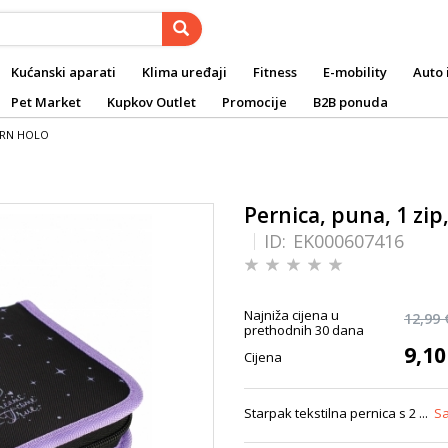
Kućanski aparati
Klima uređaji
Fitness
E-mobility
Auto 
Pet Market
Kupkov Outlet
Promocije
B2B ponuda
CORN HOLO
Pernica, puna, 1 zi
ID:
EK000607416
Najniža cijena u
12,99 
prethodnih 30 dana
9,10
Cijena
Starpak tekstilna pernica s 2 ...
Sa