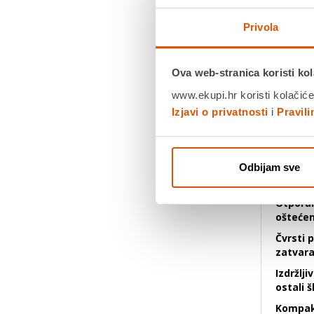
Privola
Osiguraj
pernicu 
Ova web-stranica koristi kol
već dola
www.ekupi.hr koristi kolačiće
svaki ško
Izjavi o privatnosti
i
Pravil
2 prekl
pristup
29 ele
ravnalo
Odbijam sve
množenj
Otporan
oštećen
Čvrsti 
zatvara
Izdržlji
ostali 
Kompak