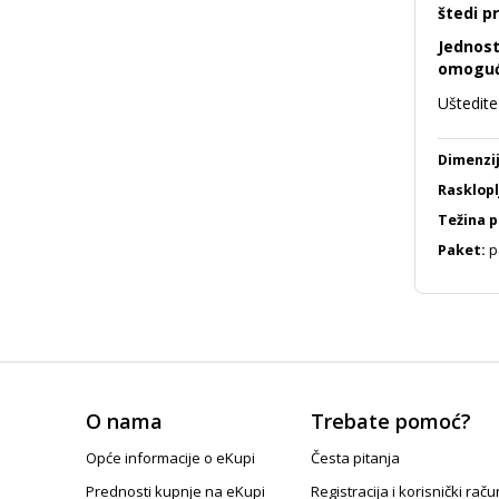
štedi pr
Jednost
omoguću
Uštedite
Dimenzij
Rasklopl
Težina p
Paket:
pe
O nama
Trebate pomoć?
Opće informacije o eKupi
Česta pitanja
Prednosti kupnje na eKupi
Registracija i korisnički raču