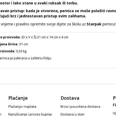
ostor i lako stane u svaki ruksak ili torbu.
avan pristup:
kada je otvorena, pernica se može položiti ravno
jući brz i jednostavan pristup svim zalihama.
 vrijeme i pravilno opremite svoje dijete za školu uz
Starpak
pernicu!
e proizvoda:
(D x V x Š) 21 cm x 14 cm x 4 cm
jena širina:
31 cm
roizvoda:
0,33 kg
rnica je pakirana u zaštitnu foliju.
Plaćanje
Dostava
P
r
Plaćanja i naplata
Brza i pouzdana dostava
Iz
n
Naručivanje i proces kupnje
Dostava u stan