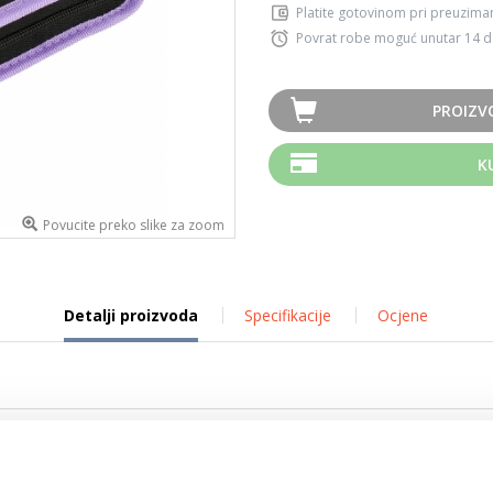
Platite gotovinom pri preuziman
Povrat robe moguć unutar 14 
PROIZV
K
Povucite preko slike za zoom
Detalji proizvoda
Specifikacije
Ocjene
Starpak tekstilna pernica s 