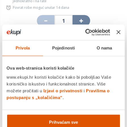
jednokratno i na rate
Povrat robe moguć unutar 14 dana
DODAJTE U KOŠARICU
Privola
Pojedinosti
O nama
KUPITE ODMAH
Ova web-stranica koristi kolačiće
www.ekupi.hr koristi kolačiće kako bi poboljšao Vaše
MOGLO BI VAS ZANIMATI I OVO
korisničko iskustvo i funkcionalnost stranice. Više
možete pročitati u
Izjavi o privatnosti
i
Pravilima o
postupanju s „kolačićima“
.
Prihvaćam sve