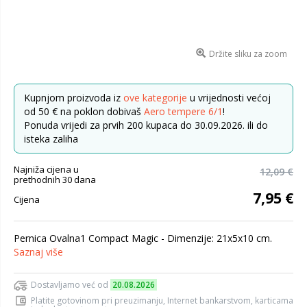
Držite sliku za zoom
Kupnjom proizvoda iz
ove kategorije
u vrijednosti većoj
od 50 € na poklon dobivaš
Aero tempere 6/1
!
Ponuda vrijedi za prvih 200 kupaca do 30.09.2026. ili do
isteka zaliha
Najniža cijena u
12,09 €
prethodnih 30 dana
7,95 €
Cijena
Pernica Ovalna1 Compact Magic - Dimenzije: 21x5x10 cm.
Saznaj više
Dostavljamo već od
20.08.2026
Platite gotovinom pri preuzimanju, Internet bankarstvom, karticama