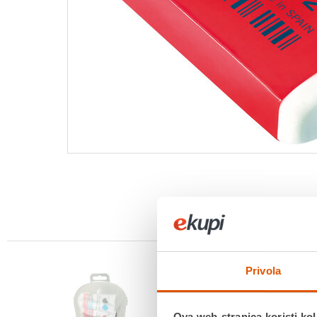
Privola
Ova web-stranica koristi kol