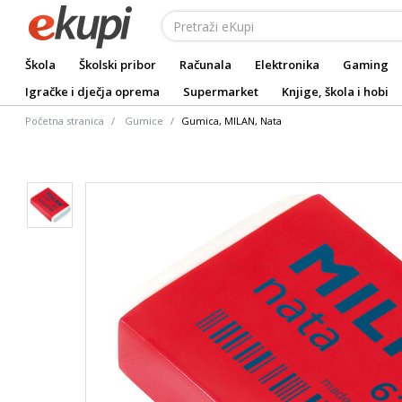
Škola
Školski pribor
Računala
Elektronika
Gaming
Igračke i dječja oprema
Supermarket
Knjige, škola i hobi
Početna stranica
Gumice
Gumica, MILAN, Nata