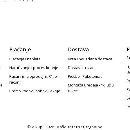
Plaćanje
Dostava
P
r
Plaćanja i naplata
Brza i pouzdana dostava
Iz
n
Naručivanje i proces kupnje
Dostava u stan
u
Računi (maloprodajni, R1, e-
PickUp i Paketomat
Po
računi)
je
Montaža uređaja - "ključ u
P
Promo kodovi, bonovi i akcije
ruke"
S
P
© eKupi
2026
. Vaša internet trgovina