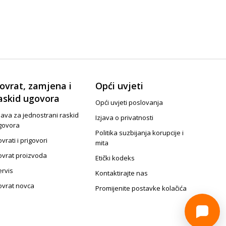
ovrat, zamjena i
Opći uvjeti
askid ugovora
Opći uvjeti poslovanja
java za jednostrani raskid
Izjava o privatnosti
govora
Politika suzbijanja korupcije i
vrati i prigovori
mita
ovrat proizvoda
Etički kodeks
ervis
Kontaktirajte nas
ovrat novca
Promijenite postavke kolačića