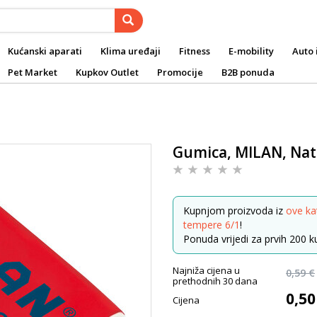
Kućanski aparati
Klima uređaji
Fitness
E-mobility
Auto 
Pet Market
Kupkov Outlet
Promocije
B2B ponuda
Gumica, MILAN, Nat
Kupnjom proizvoda iz
ove ka
tempere 6/1
!
Ponuda vrijedi za prvih 200 ku
Najniža cijena u
0,59 €
prethodnih 30 dana
0,50
Cijena