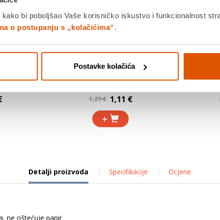
 kako bi poboljšao Vaše korisničko iskustvo i funkcionalnost str
ima o postupanju s „kolačićima“
.
Postavke kolačića
omfort
Šiljilo metalno, S-LINE, 2 rupe,
Kolaž papi
koso alum.
€
1,11 €
1,29 €
+
Detalji proizvoda
Specifikacije
Ocjene
ra, ne oštećuje papir