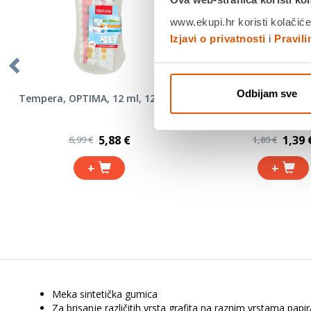
www.ekupi.hr koristi kolačiće
Izjavi o privatnosti
i
Pravil
Odbijam sve
Tempera, OPTIMA, 12 ml, 12 boja
Škare, OPTIMA, C
5,88 €
1,39 
6,99 €
1,89 €
+
+
Meka sintetička gumica
Za brisanje različitih vrsta grafita na raznim vrstama papi