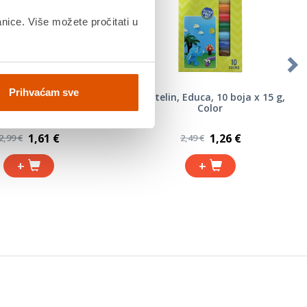
anice. Više možete pročitati u
Prihvaćam sve
r, Connect, 25 listova,
Plastelin, Educa, 10 boja x 15 g,
A4
Color
1,61 €
1,26 €
2,99 €
2,49 €
+
+