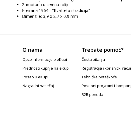
Zamotana u crvenu foliju
Kreirana 1964 - "Kvaliteta i tradicija"
Dimenzije: 3,9 x 2,7 x 0,9 mm
O nama
Trebate pomoć?
Opće informacije o eKupi
Česta pitanja
Prednosti kupnje na eKupi
Registracija i korisnički raču
Posao u eKupi
Tehničke poteškoće
Nagradni natječaj
Posebni programi i kampan
B2B ponuda