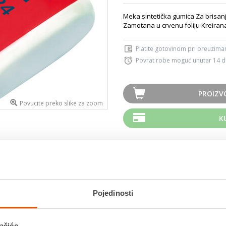
Meka sintetička gumica Za brisanje
Zamotana u crvenu foliju Kreirana 
Platite gotovinom pri preuziman
Povrat robe moguć unutar 14 
PROIZV
Povucite preko slike za zoom
K
MOGLO BI VAS ZANIMATI I OVO
Pojedinosti
ačiće