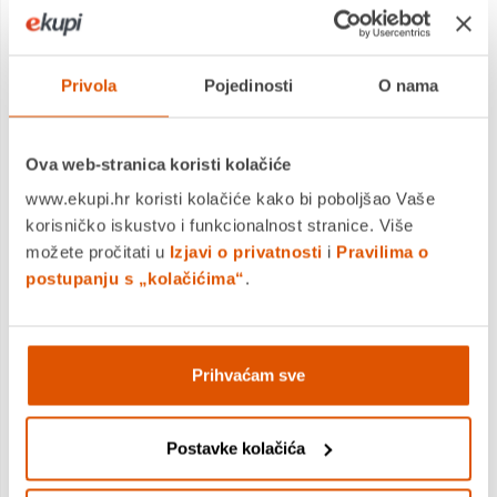
DODAJTE U KOŠARICU
Privola
Pojedinosti
O nama
KUPITE ODMAH
Ova web-stranica koristi kolačiće
www.ekupi.hr koristi kolačiće kako bi poboljšao Vaše
MOGLO BI VAS ZANIMATI I OVO
korisničko iskustvo i funkcionalnost stranice. Više
možete pročitati u
Izjavi o privatnosti
i
Pravilima o
postupanju s „kolačićima“
.
Prihvaćam sve
Postavke kolačića
Tempera, OPTIMA, 12 ml, 12 boja