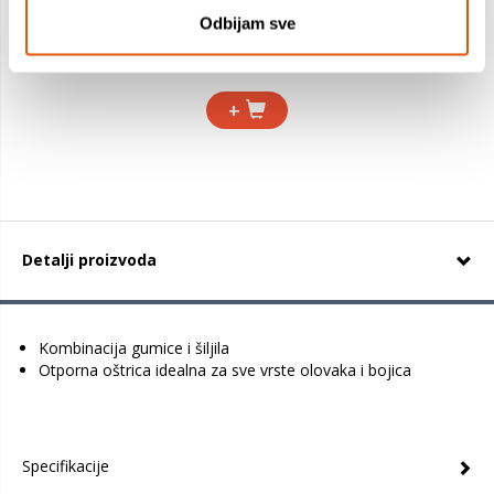
Odbijam sve
6,99 €
5,88 €
+
Detalji proizvoda
Kombinacija gumice i šiljila
Otporna oštrica idealna za sve vrste olovaka i bojica
Specifikacije