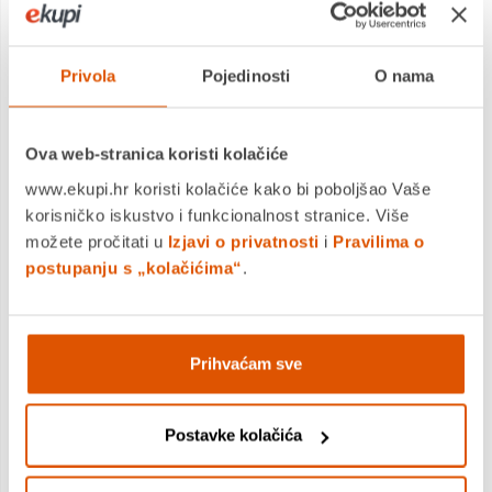
DODAJTE U KOŠARICU
Privola
Pojedinosti
O nama
KUPITE ODMAH
Ova web-stranica koristi kolačiće
www.ekupi.hr koristi kolačiće kako bi poboljšao Vaše
MOGLO BI VAS ZANIMATI I OVO
korisničko iskustvo i funkcionalnost stranice. Više
možete pročitati u
Izjavi o privatnosti
i
Pravilima o
postupanju s „kolačićima“
.
Prihvaćam sve
Postavke kolačića
Školski ruksak, anatomski, CoolPack, Jerry Hello Kitty