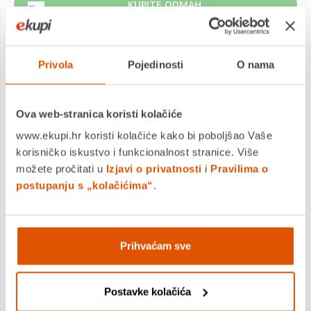
KUPITE ODMAH
Privola
Pojedinosti
O nama
MOGLO BI VAS ZANIMATI I OVO
Ova web-stranica koristi kolačiće
www.ekupi.hr koristi kolačiće kako bi poboljšao Vaše
korisničko iskustvo i funkcionalnost stranice. Više
možete pročitati u
Izjavi o privatnosti
i
Pravilima o
postupanju s „kolačićima“
.
Ravnalo, MILAN, 30 cm, flex&resistant, plavo
Prihvaćam sve
1,99 €
1,70 €
Postavke kolačića