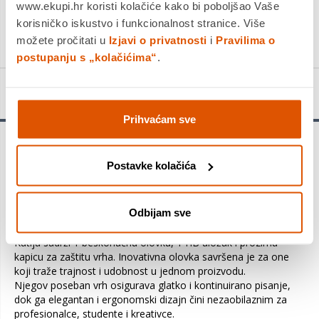
www.ekupi.hr koristi kolačiće kako bi poboljšao Vaše
korisničko iskustvo i funkcionalnost stranice. Više
KUPITE ODMAH
možete pročitati u
Izjavi o privatnosti
i
Pravilima o
postupanju s „kolačićima“
.
Detalji proizvoda
Prihvaćam sve
Infinite olovka iz kolekcije Nordik u plavoj boji.
Omogućuje kontinuirano pisanje zahvaljujući izdržljivom vrhu.
Postavke kolačića
Inovativna olovka Infinite omogućuje vam pisanje do 16 km
bez potrebe za šiljenjem, čime vam pruža optimalan fokus
tijekom vaših aktivnosti pisanja i crtanja.
Odbijam sve
Kutija sadrži 1 beskonačnu olovku, 1 HB uložak i prozirnu
kapicu za zaštitu vrha. Inovativna olovka savršena je za one
koji traže trajnost i udobnost u jednom proizvodu.
Njegov poseban vrh osigurava glatko i kontinuirano pisanje,
dok ga elegantan i ergonomski dizajn čini nezaobilaznim za
profesionalce, studente i kreativce.