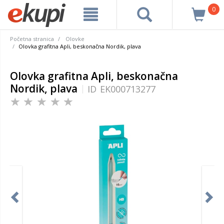
0
Početna stranica
Olovke
Olovka grafitna Apli, beskonačna Nordik, plava
Olovka grafitna Apli, beskonačna
Nordik, plava
ID
EK000713277