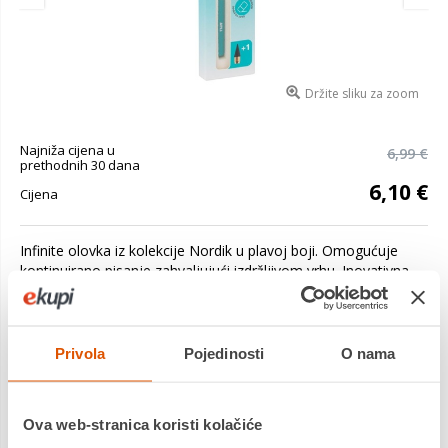
Držite sliku za zoom
Najniža cijena u
6,99 €
prethodnih 30 dana
6,10 €
Cijena
Infinite olovka iz kolekcije Nordik u plavoj boji. Omogućuje
kontinuirano pisanje zahvaljujući izdržljivom vrhu. Inovativna
olovka Infinite omogućuje vam pisanje do 16 km bez potrebe
za &s...
Saznaj više
Privola
Pojedinosti
O nama
Platite gotovinom pri preuzimanju, Internet bankarstvom, karticama
jednokratno i na rate
Povrat robe moguć unutar 14 dana
Ova web-stranica koristi kolačiće
PROIZVOD JE NEDOSTUPAN