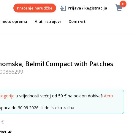
0
Praćenje narudžbe
Prijava / Registracija
i moto oprema
Alati i strojevi
Dom i vrt
onomska, Belmil Compact with Patches
00866299
tegorije
u vrijednosti većoj od 50 € na poklon dobivaš
Aero
paca do 30.09.2026. ili do isteka zaliha
 €
20 €