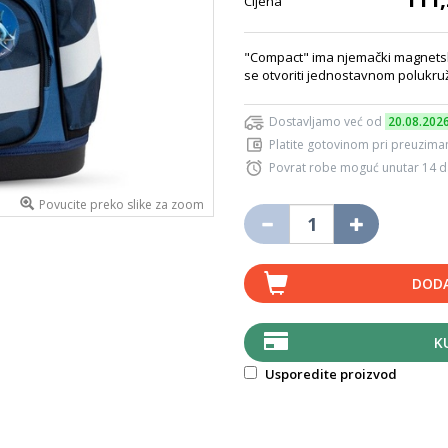
Cijena
"Compact" ima njemački magnetski
se otvoriti jednostavnom polukru
Dostavljamo već od
20.08.202
Platite gotovinom pri preuziman
Povrat robe moguć unutar 14 
Povucite preko slike za zoom
DODA
K
Usporedite proizvod