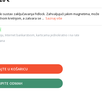
 sustav zaključavanja Fidlock. Zahvaljujući jakim magnetima, može
žnom kretnjom, a zatvara se ...
Saznaj više
6
ju, Internet bankarstvom, karticama jednokratno i na rate
dana
JTE U KOŠARICU
UPITE ODMAH