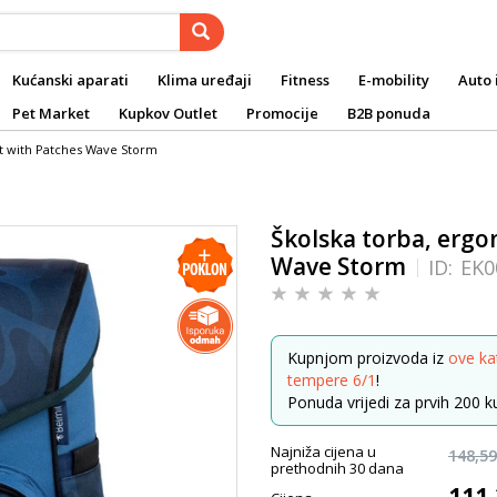
Kućanski aparati
Klima uređaji
Fitness
E-mobility
Auto 
Pet Market
Kupkov Outlet
Promocije
B2B ponuda
t with Patches Wave Storm
Školska torba, erg
Wave Storm
ID:
EK0
Kupnjom proizvoda iz
ove ka
tempere 6/1
!
Ponuda vrijedi za prvih 200 ku
Najniža cijena u
148,59
prethodnih 30 dana
111,