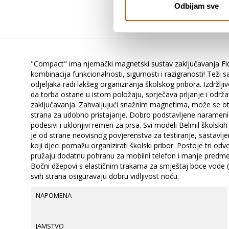
Odbijam sve
"Compact" ima njemački magnetski sustav zaključavanja Fi
kombinacija funkcionalnosti, sigurnosti i razigranosti! Teži 
odjeljaka radi lakšeg organiziranja školskog pribora. Izdržlji
da torba ostane u istom položaju, sprječava prljanje i odr
zaključavanja. Zahvaljujući snažnim magnetima, može se otv
strana za udobno pristajanje. Dobro podstavljene naramenice
podesivi i uklonjivi remen za prsa. Svi modeli Belmil školsk
je od strane neovisnog povjerenstva za testiranje, sastavljen
koji djeci pomažu organizirati školski pribor. Postoje tri o
pružaju dodatnu pohranu za mobilni telefon i manje predmete
Bočni džepovi s elastičnim trakama za smještaj boce vode (do
svih strana osiguravaju dobru vidljivost noću.
NAPOMENA
JAMSTVO