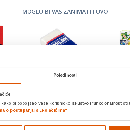
MOGLO BI VAS ZANIMATI I OVO
Pojedinosti
pa, OPTIMA
Gumica, MILAN, 4024
Tempere, J
ačiće
€
0,53 €
0,69 €
 kako bi poboljšao Vaše korisničko iskustvo i funkcionalnost str
ima o postupanju s „kolačićima“
.
+