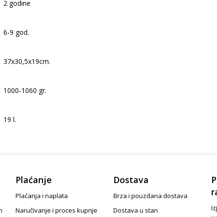
2 godine
6-9 god.
37x30,5x19cm.
1000-1060 gr.
19 l.
Plaćanje
Dostava
P
r
Plaćanja i naplata
Brza i pouzdana dostava
Iz
n
Naručivanje i proces kupnje
Dostava u stan