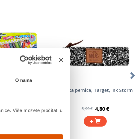
O nama
olly, 12 kom u metalnoj
Školska pernica, Target, Ink Storm
kutiji
7,59 €
4,80 €
8,29 €
5,99 €
anice. Više možete pročitati u
+
+