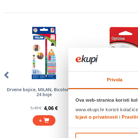
Privola
Drvene bojice, MILAN, Bicolor, 12/1,
Šiljilo metalno, 1 ru
24 boje
Ova web-stranica koristi kol
4,06 €
1,13 
5,49 €
1,29 €
www.ekupi.hr koristi kolačiće
Izjavi o privatnosti
i
Pravil
+
+