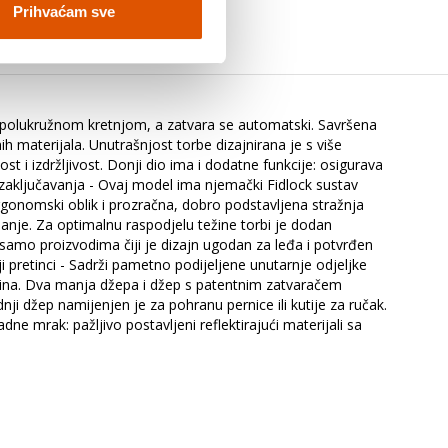
Prihvaćam sve
 polukružnom kretnjom, a zatvara se automatski. Savršena
ih materijala. Unutrašnjost torbe dizajnirana je s više
st i izdržljivost. Donji dio ima i dodatne funkcije: osigurava
zaključavanja - Ovaj model ima njemački Fidlock sustav
gonomski oblik i prozračna, dobro podstavljena stražnja
anje. Za optimalnu raspodjelu težine torbi je dodan
e samo proizvodima čiji je dizajn ugodan za leđa i potvrđen
ji pretinci - Sadrži pametno podijeljene unutarnje odjeljke
eličina. Dva manja džepa i džep s patentnim zatvaračem
i džep namijenjen je za pohranu pernice ili kutije za ručak.
e mrak: pažljivo postavljeni reflektirajući materijali sa