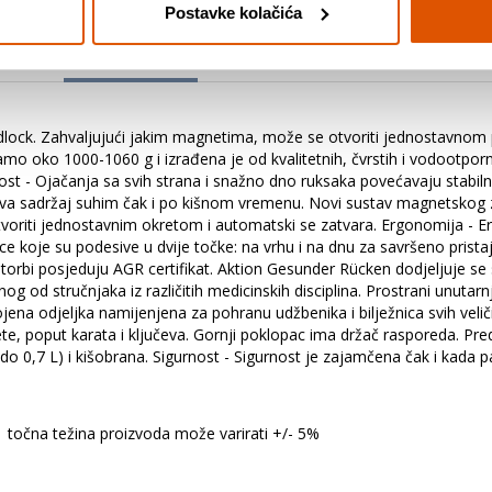
Postavke kolačića
Detalji proizvoda
Specifikacije
Ocjene
dlock. Zahvaljujući jakim magnetima, može se otvoriti jednostavnom
samo oko 1000-1060 g i izrađena je od kvalitetnih, čvrstih i vodootporn
vost - Ojačanja sa svih strana i snažno dno ruksaka povećavaju stabilno
žava sadržaj suhim čak i po kišnom vremenu. Novi sustav magnetskog 
oriti jednostavnim okretom i automatski se zatvara. Ergonomija - Er
 koje su podesive u dvije točke: na vrhu i na dnu za savršeno pristaj
ih torbi posjeduju AGR certifikat. Aktion Gesunder Rücken dodjeljuje s
og od stručnjaka iz različitih medicinskih disciplina. Prostrani unutarn
dvojena odjeljka namijenjena za pohranu udžbenika i bilježnica svih v
, poput karata i ključeva. Gornji poklopac ima držač rasporeda. Prednj
 0,7 L) i kišobrana. Sigurnost - Sigurnost je zajamčena čak i kada padn
točna težina proizvoda može varirati +/- 5%