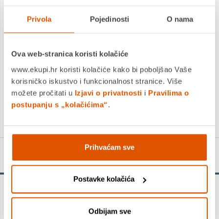
Privola
Pojedinosti
O nama
Tempera 1/10, 12 ml, OPTIMA, alu tuba kartonska kutija
4,99 €
Ova web-stranica koristi kolačiće
3,97 €
www.ekupi.hr koristi kolačiće kako bi poboljšao Vaše
korisničko iskustvo i funkcionalnost stranice. Više
+
možete pročitati u
Izjavi o privatnosti
i
Pravilima o
postupanju s „kolačićima“
.
Prihvaćam sve
Detalji proizvoda
Postavke kolačića
Materijal: 300D/PU Težina: 1 kg Zapremina: 20 l Metalna kopča
s reflektirajućim dijelom, jednostavno otvaranje i zatvaranje
Odbijam sve
Čvrsto EVA dno s nožicama kako bi se osigurala stabilnost.