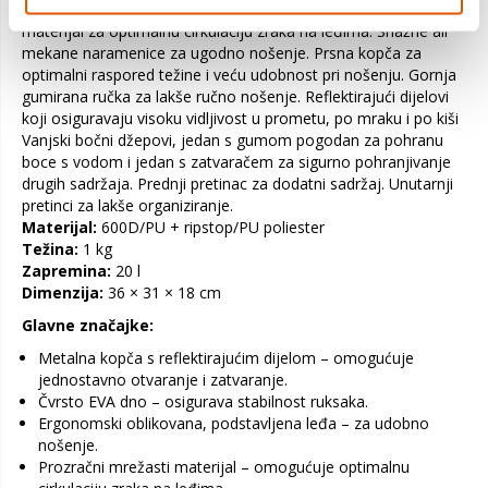
Ergonomski dizajnirana podstavljena leđa. Prozračni mrežasti
materijal za optimalnu cirkulaciju zraka na leđima. Snažne ali
mekane naramenice za ugodno nošenje. Prsna kopča za
optimalni raspored težine i veću udobnost pri nošenju. Gornja
gumirana ručka za lakše ručno nošenje. Reflektirajući dijelovi
koji osiguravaju visoku vidljivost u prometu, po mraku i po kiši
Vanjski bočni džepovi, jedan s gumom pogodan za pohranu
boce s vodom i jedan s zatvaračem za sigurno pohranjivanje
drugih sadržaja. Prednji pretinac za dodatni sadržaj. Unutarnji
pretinci za lakše organiziranje.
Materijal:
600D/PU + ripstop/PU poliester
Težina:
1 kg
Zapremina:
20 l
Dimenzija:
36 × 31 × 18 cm
Glavne značajke:
Metalna kopča s reflektirajućim dijelom – omogućuje
jednostavno otvaranje i zatvaranje.
Čvrsto EVA dno – osigurava stabilnost ruksaka.
Ergonomski oblikovana, podstavljena leđa – za udobno
nošenje.
Prozračni mrežasti materijal – omogućuje optimalnu