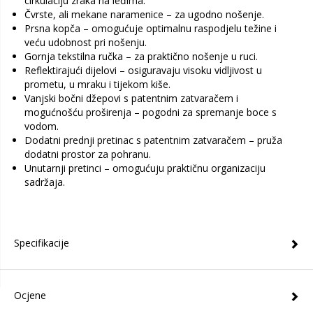
cirkulaciju zraka na leđima.
Čvrste, ali mekane naramenice – za ugodno nošenje.
Prsna kopča – omogućuje optimalnu raspodjelu težine i
veću udobnost pri nošenju.
Gornja tekstilna ručka – za praktično nošenje u ruci.
Reflektirajući dijelovi – osiguravaju visoku vidljivost u
prometu, u mraku i tijekom kiše.
Vanjski bočni džepovi s patentnim zatvaračem i
mogućnošću proširenja – pogodni za spremanje boce s
vodom.
Dodatni prednji pretinac s patentnim zatvaračem – pruža
dodatni prostor za pohranu.
Unutarnji pretinci – omogućuju praktičnu organizaciju
sadržaja.
Specifikacije
Ocjene