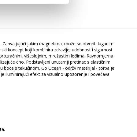
ja. Zahvaljujući jakim magnetima, može se otvoriti laganim
ski koncept koji kombinira zdravlje, udobnost i sigurnost
 prozračnim, višeslojnim, mrežastim leđima. Ravnomjerna
zajuće dno. Podstavljeni unutarnji pretinac s elastičnim
u boce s tekućinom. Go Ocean - održv materijal - torba je
je iluminirajući efekt za vizualno upozorenje i povećava
ta.