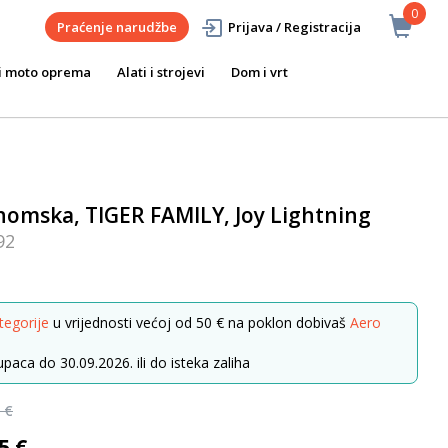
0
Praćenje narudžbe
Prijava / Registracija
i moto oprema
Alati i strojevi
Dom i vrt
nomska, TIGER FAMILY, Joy Lightning
92
tegorije
u vrijednosti većoj od 50 € na poklon dobivaš
Aero
paca do 30.09.2026. ili do isteka zaliha
 €
5 €