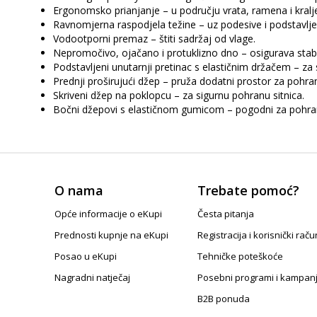
Ergonomsko prianjanje – u području vrata, ramena i kralj
Ravnomjerna raspodjela težine – uz podesive i podstavlj
Vodootporni premaz – štiti sadržaj od vlage.
Nepromočivo, ojačano i protuklizno dno – osigurava stabi
Podstavljeni unutarnji pretinac s elastičnim držačem – za 
Prednji proširujući džep – pruža dodatni prostor za pohra
Skriveni džep na poklopcu – za sigurnu pohranu sitnica.
Bočni džepovi s elastičnom gumicom – pogodni za pohra
O nama
Trebate pomoć?
Opće informacije o eKupi
Česta pitanja
Prednosti kupnje na eKupi
Registracija i korisnički raču
Posao u eKupi
Tehničke poteškoće
Nagradni natječaj
Posebni programi i kampan
B2B ponuda