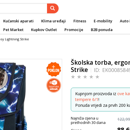
Kućanski aparati
Klima uređaji
Fitness
E-mobility
Auto 
Pet Market
Kupkov Outlet
Promocije
B2B ponuda
oy Lightning Strike
Školska torba, ergo
Strike
ID:
EK0008584
Kupnjom proizvoda iz
ove ka
tempere 6/1
!
Ponuda vrijedi za prvih 200 ku
Najniža cijena u
122,99
prethodnih 30 dana
88,6