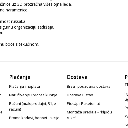
ežnice uz 3D prozračna višeslojna leđa.
ene naramenice.
lnost ruksaka.
sigurnu organizaciju sadržaja.
nu.
nu boce s tekućinom.
Plaćanje
Dostava
P
r
Plaćanja i naplata
Brza i pouzdana dostava
Iz
n
Naručivanje i proces kupnje
Dostava u stan
u
Računi (maloprodajni, R1, e-
PickUp i Paketomat
Po
računi)
je
Montaža uređaja - "ključ u
P
Promo kodovi, bonovi i akcije
ruke"
S