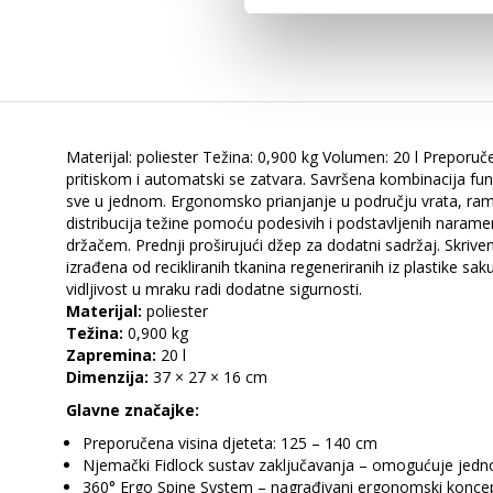
Materijal: poliester Težina: 0,900 kg Volumen: 20 l Preporu
pritiskom i automatski se zatvara. Savršena kombinacija fun
sve u jednom. Ergonomsko prianjanje u području vrata, ram
distribucija težine pomoću podesivih i podstavljenih narame
držačem. Prednji proširujući džep za dodatni sadržaj. Skri
izrađena od recikliranih tkanina regeneriranih iz plastike s
vidljivost u mraku radi dodatne sigurnosti.
Materijal:
poliester
Težina:
0,900 kg
Zapremina:
20 l
Dimenzija:
37 × 27 × 16 cm
Glavne značajke:
Preporučena visina djeteta: 125 – 140 cm
Njemački Fidlock sustav zaključavanja – omogućuje jed
360° Ergo Spine System – nagrađivani ergonomski koncept