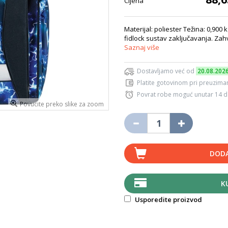
Cijena
Materijal: poliester Težina: 0,900
fidlock sustav zaključavanja. Zahv
Saznaj više
Dostavljamo već od
20.08.202
Platite gotovinom pri preuziman
Povrat robe moguć unutar 14 
Povucite preko slike za zoom
DODA
K
Usporedite proizvod