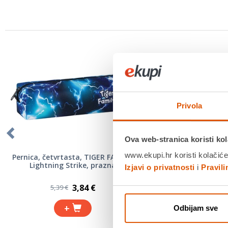
Privola
Ova web-stranica koristi kol
www.ekupi.hr koristi kolačiće
Pernica, četvrtasta, TIGER FAMILY,
Kolaž papir, mat A4
Lightning Strike, prazna
obostrani, 25 li
Izjavi o privatnosti
i
Pravil
3,84 €
1,87 
5,39 €
1,99 €
+
+
Odbijam sve