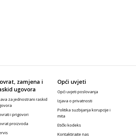
ovrat, zamjena i
Opći uvjeti
askid ugovora
Opći uvjeti poslovanja
java za jednostrani raskid
Izjava o privatnosti
govora
Politika suzbijanja korupcije i
vrati i prigovori
mita
ovrat proizvoda
Etički kodeks
ervis
Kontaktirajte nas