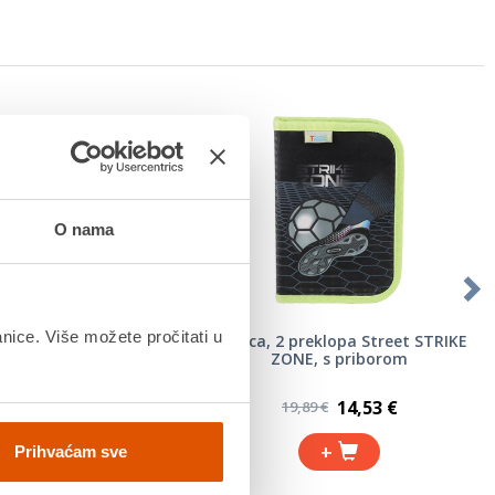
O nama
anice. Više možete pročitati u
10, 12 ml, KARBON, alu
Pernica, 2 preklopa Street STRIKE
tuba
ZONE, s priborom
4,50 €
14,53 €
5,99 €
19,89 €
+
+
Prihvaćam sve