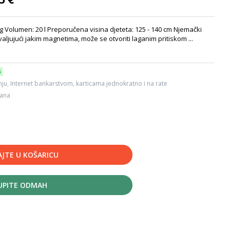
 kg Volumen: 20 l Preporučena visina djeteta: 125 - 140 cm Njemački
aljujući jakim magnetima, može se otvoriti laganim pritiskom ...
6
ju, Internet bankarstvom, karticama jednokratno i na rate
dana
JTE U KOŠARICU
UPITE ODMAH