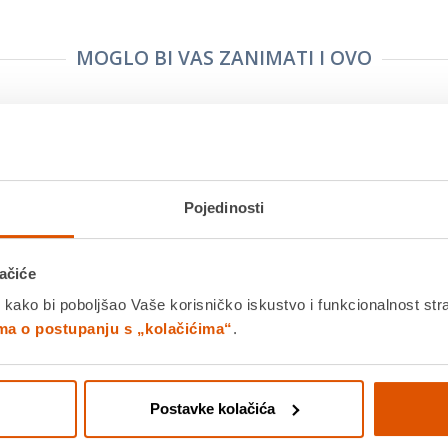
MOGLO BI VAS ZANIMATI I OVO
Pojedinosti
ačiće
 kako bi poboljšao Vaše korisničko iskustvo i funkcionalnost str
, KARBON,
Gumica plastična, Faber-Castell
Tempera 1/
stova
ima o postupanju s „kolačićima“
.
€
1,39 €
1,99 €
+
Postavke kolačića