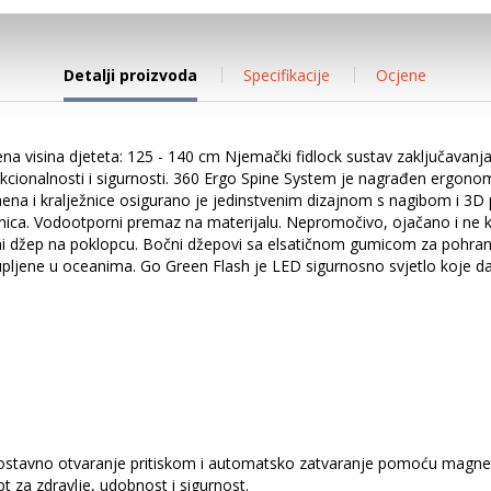
Detalji proizvoda
Specifikacije
Ocjene
čena visina djeteta: 125 - 140 cm Njemački fidlock sustav zaključavan
kcionalnosti i sigurnosti. 360 Ergo Spine System je nagrađen ergonom
ena i kralježnice osigurano je jedinstvenim dizajnom s nagibom i 3D
nica. Vodootporni premaz na materijalu. Nepromočivo, ojačano i ne kli
veni džep na poklopcu. Bočni džepovi sa elsatičnom gumicom za pohran
akupljene u oceanima. Go Green Flash je LED sigurnosno svjetlo koje da
nostavno otvaranje pritiskom i automatsko zatvaranje pomoću magne
 za zdravlje, udobnost i sigurnost.