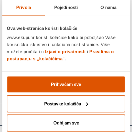
Privola
Pojedinosti
O nama
Ova web-stranica koristi kolačiće
Tempera 1/10, 12 ml, OPTIMA, alu tuba kartonska kutija
www.ekupi.hr koristi kolačiće kako bi poboljšao Vaše
korisničko iskustvo i funkcionalnost stranice. Više
možete pročitati u
Izjavi o privatnosti
i
Pravilima o
4,99 €
postupanju s „kolačićima“
.
3,97 €
+
Prihvaćam sve
Postavke kolačića
Detalji proizvoda
Odbijam sve