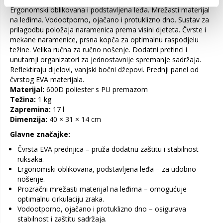
Ergonomski oblikovana i podstavljena leđa. Mrežasti materijal
na leđima. Vodootporno, ojačano i protuklizno dno. Sustav za
prilagodbu položaja naramenica prema visini djeteta. Čvrste i
mekane naramenice, prsna kopča za optimalnu raspodjelu
težine. Velika ručna za ručno nošenje. Dodatni pretinci i
unutarnji organizatori za jednostavnije spremanje sadržaja.
Reflektiraju dijelovi, vanjski bočni džepovi. Prednji panel od
čvrstog EVA materijala.
Materijal:
600D poliester s PU premazom
Težina:
1 kg
Zapremina:
17 l
Dimenzija:
40 × 31 × 14 cm
Glavne značajke:
Čvrsta EVA prednjica – pruža dodatnu zaštitu i stabilnost
ruksaka.
Ergonomski oblikovana, podstavljena leđa – za udobno
nošenje.
Prozračni mrežasti materijal na leđima – omogućuje
optimalnu cirkulaciju zraka.
Vodootporno, ojačano i protuklizno dno – osigurava
stabilnost i zaštitu sadržaja.