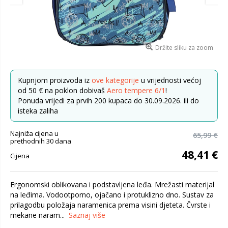
Držite sliku za zoom
Kupnjom proizvoda iz
ove kategorije
u vrijednosti većoj
od 50 € na poklon dobivaš
Aero tempere 6/1
!
Ponuda vrijedi za prvih 200 kupaca do 30.09.2026. ili do
isteka zaliha
Najniža cijena u
65,99 €
prethodnih 30 dana
48,41 €
Cijena
Ergonomski oblikovana i podstavljena leđa. Mrežasti materijal
na leđima. Vodootporno, ojačano i protuklizno dno. Sustav za
prilagodbu položaja naramenica prema visini djeteta. Čvrste i
mekane naram...
Saznaj više