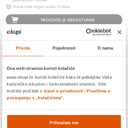
jednokratno i na rate
Povrat robe moguć unutar 14 dana
PROIZVOD JE NEDOSTUPAN
KUPITE ODMAH
Privola
Pojedinosti
O nama
MOGLO BI VAS ZANIMATI I OVO
Ova web-stranica koristi kolačiće
www.ekupi.hr koristi kolačiće kako bi poboljšao Vaše
korisničko iskustvo i funkcionalnost stranice. Više
možete pročitati u
Izjavi o privatnosti
i
Pravilima o
postupanju s „kolačićima“
.
Prihvaćam sve
Set mix 60 BK-4, Staedtler