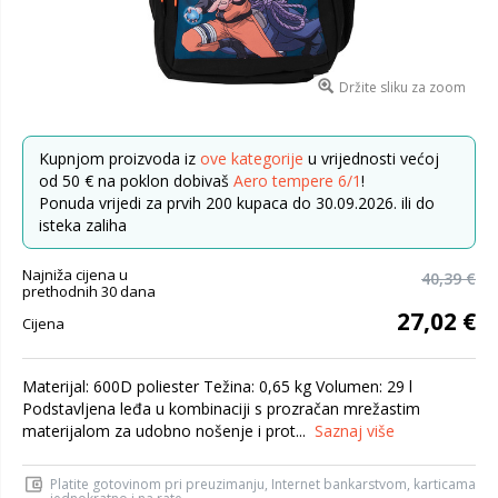
Držite sliku za zoom
Kupnjom proizvoda iz
ove kategorije
u vrijednosti većoj
od 50 € na poklon dobivaš
Aero tempere 6/1
!
Ponuda vrijedi za prvih 200 kupaca do 30.09.2026. ili do
isteka zaliha
Najniža cijena u
40,39 €
prethodnih 30 dana
27,02 €
Cijena
Materijal: 600D poliester Težina: 0,65 kg Volumen: 29 l
Podstavljena leđa u kombinaciji s prozračan mrežastim
materijalom za udobno nošenje i prot...
Saznaj više
Platite gotovinom pri preuzimanju, Internet bankarstvom, karticama