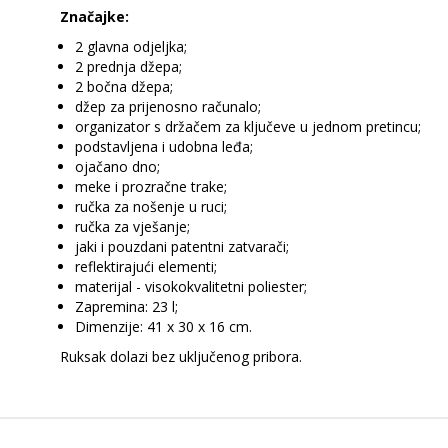
Značajke:
2 glavna odjeljka;
2 prednja džepa;
2 bočna džepa;
džep za prijenosno računalo;
organizator s držačem za ključeve u jednom pretincu;
podstavljena i udobna leđa;
ojačano dno;
meke i prozračne trake;
ručka za nošenje u ruci;
ručka za vješanje;
jaki i pouzdani patentni zatvarači;
reflektirajući elementi;
materijal - visokokvalitetni poliester;
Zapremina: 23 l;
Dimenzije: 41 x 30 x 16 cm.
Ruksak dolazi bez uključenog pribora.