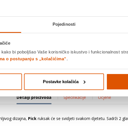
Pojedinosti
30 cm,
Drvene bojice, Jolly, 12 kom
Temper
 rozo
alumi
ačiće
 kako bi poboljšao Vaše korisničko iskustvo i funkcionalnost str
€
10,99 €
11,59 €
ima o postupanju s „kolačićima“
.
+
Postavke kolačića
Detalji proizvoda
Specifikacije
Ocjene
mljivog dizajna,
Pick
ruksak će se svidjeti svakom djetetu. Sadrži 2 gl