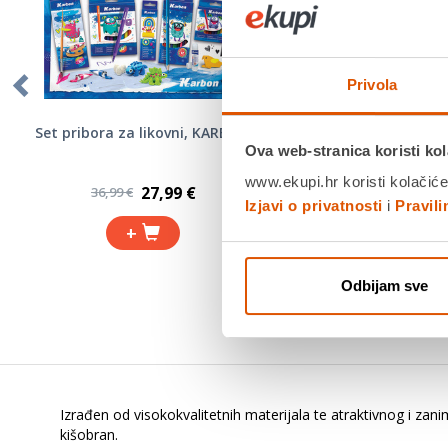
Privola
Set pribora za likovni, KARBON
Ravnalo, MILAN, 
flex&resistant,
Ova web-stranica koristi kol
www.ekupi.hr koristi kolačiće
27,99 €
1,47 
36,99 €
1,99 €
Izjavi o privatnosti
i
Pravil
+
+
Odbijam sve
Izrađen od visokokvalitetnih materijala te atraktivnog i zani
kišobran.