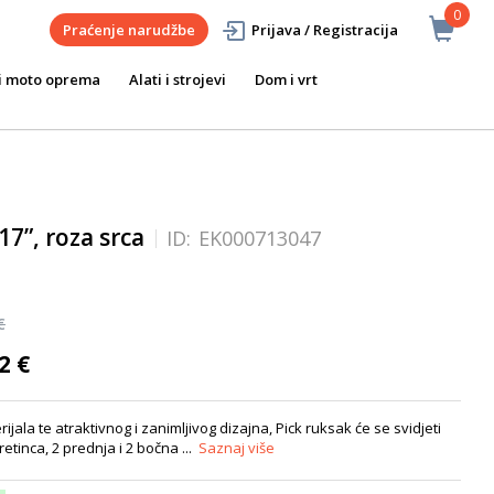
0
Praćenje narudžbe
Prijava / Registracija
i moto oprema
Alati i strojevi
Dom i vrt
17”, roza srca
ID:
EK000713047
€
2 €
jala te atraktivnog i zanimljivog dizajna, Pick ruksak će se svidjeti
etinca, 2 prednja i 2 bočna ...
Saznaj više