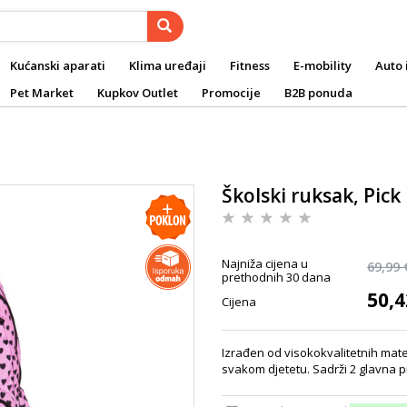
Kućanski aparati
Klima uređaji
Fitness
E-mobility
Auto 
Pet Market
Kupkov Outlet
Promocije
B2B ponuda
Školski ruksak, Pick 
Najniža cijena u
69,99 
prethodnih 30 dana
50,4
Cijena
Izrađen od visokokvalitetnih materi
svakom djetetu. Sadrži 2 glavna pr