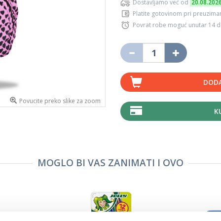
Dostavljamo već od
20.08.202
Platite gotovinom pri preuziman
Povrat robe moguć unutar 14 
DODA
Povucite preko slike za zoom
K
MOGLO BI VAS ZANIMATI I OVO