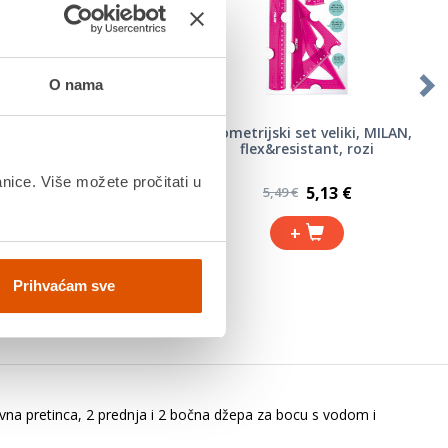
O nama
e, Connect, 18 ml,
Geometrijski set veliki, MILAN,
nijska tuba, 10/1
flex&resistant, rozi
anice. Više možete pročitati u
7,53 €
5,13 €
12,99 €
5,49 €
+
+
Prihvaćam sve
avna pretinca, 2 prednja i 2 bočna džepa za bocu s vodom i