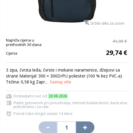
Držite sliku za zoom
Najniža cijena u
41,99 €
prethodnih 30 dana
29,74 €
Cijena
3 zipa, čvrsta leđa, čvrste i mekane naramenice, džepovi sa
strane Materijal: 300 × 300D/PU poliester (100 % bez PVC-a)
Težina: 0,58 kg Zapr...
Saznaj više
Dostavljamo već od
20.08.2026
Platite gotovinom pri preuzimanju, Internet bankarstvom, karticama
jednokratno i na rate
Povrat robe moguć unutar 14 dana