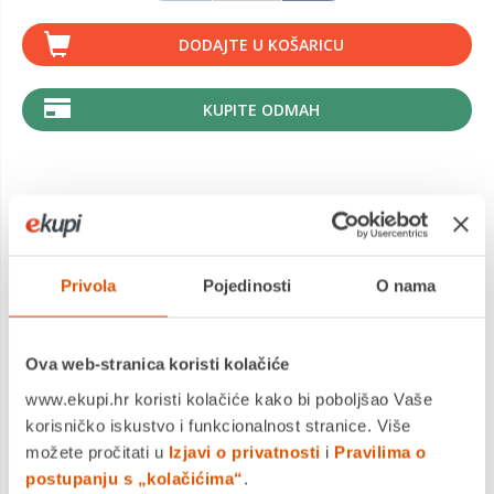
DODAJTE U KOŠARICU
KUPITE ODMAH
MOGLO BI VAS ZANIMATI I OVO
Privola
Pojedinosti
O nama
Ova web-stranica koristi kolačiće
www.ekupi.hr koristi kolačiće kako bi poboljšao Vaše
korisničko iskustvo i funkcionalnost stranice. Više
možete pročitati u
Izjavi o privatnosti
i
Pravilima o
Tempera 1/10, 12 ml, KARBON, alu tuba
postupanju s „kolačićima“
.