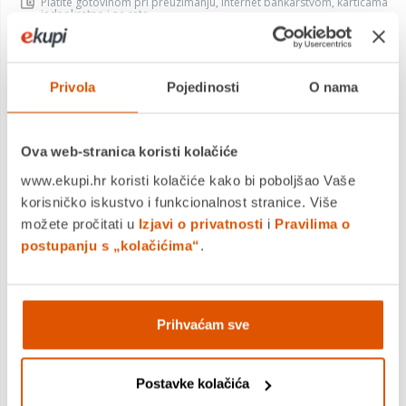
Platite gotovinom pri preuzimanju, Internet bankarstvom, karticama
jednokratno i na rate
Povrat robe moguć unutar 14 dana
PROIZVOD JE NEDOSTUPAN
Privola
Pojedinosti
O nama
KUPITE ODMAH
Ova web-stranica koristi kolačiće
www.ekupi.hr koristi kolačiće kako bi poboljšao Vaše
korisničko iskustvo i funkcionalnost stranice. Više
MOGLO BI VAS ZANIMATI I OVO
možete pročitati u
Izjavi o privatnosti
i
Pravilima o
postupanju s „kolačićima“
.
Prihvaćam sve
Postavke kolačića