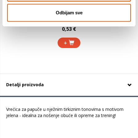
Gumica, MILAN, 4024
Odbijam sve
0,69 €
0,53 €
+
Detalji proizvoda
Vrećica za papuče u nježnim tirkiznim tonovima s motivom
jelena - idealna za nošenje obuće ili opreme za trening!