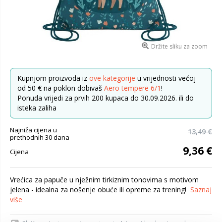
Držite sliku za zoom
Kupnjom proizvoda iz
ove kategorije
u vrijednosti većoj
od 50 € na poklon dobivaš
Aero tempere 6/1
!
Ponuda vrijedi za prvih 200 kupaca do 30.09.2026. ili do
isteka zaliha
Najniža cijena u
13,49 €
prethodnih 30 dana
9,36 €
Cijena
Vrećica za papuče u nježnim tirkiznim tonovima s motivom
jelena - idealna za nošenje obuće ili opreme za trening!
Saznaj
više