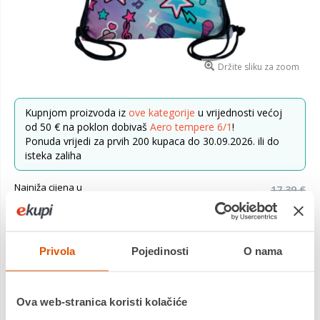
Držite sliku za zoom
Kupnjom proizvoda iz
ove kategorije
u vrijednosti većoj
od 50 € na poklon dobivaš
Aero tempere 6/1
!
Ponuda vrijedi za prvih 200 kupaca do 30.09.2026. ili do
isteka zaliha
Najniža cijena u
17,39 €
prethodnih 30 dana
12,12 €
Cijena
Privola
Pojedinosti
O nama
Vrećica za papuče u pastelnim tonovima s motivima
popularnog K-Popa. Pogodna za nošenje obuće ili opreme za
trening.
Saznaj više
Ova web-stranica koristi kolačiće