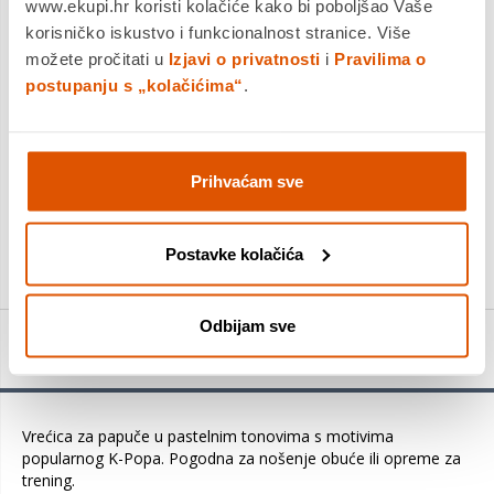
Dostavljamo već od
20.08.2026
www.ekupi.hr koristi kolačiće kako bi poboljšao Vaše
Platite gotovinom pri preuzimanju, Internet bankarstvom, karticama
korisničko iskustvo i funkcionalnost stranice. Više
jednokratno i na rate
možete pročitati u
Izjavi o privatnosti
i
Pravilima o
Povrat robe moguć unutar 14 dana
postupanju s „kolačićima“
.
Prihvaćam sve
DODAJTE U KOŠARICU
KUPITE ODMAH
Postavke kolačića
Odbijam sve
Detalji proizvoda
Vrećica za papuče u pastelnim tonovima s motivima
popularnog K-Popa. Pogodna za nošenje obuće ili opreme za
trening.