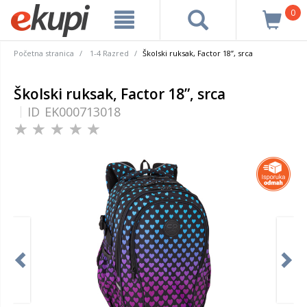
0
Početna stranica
1-4 Razred
Školski ruksak, Factor 18”, srca
Školski ruksak, Factor 18”, srca
ID
EK000713018