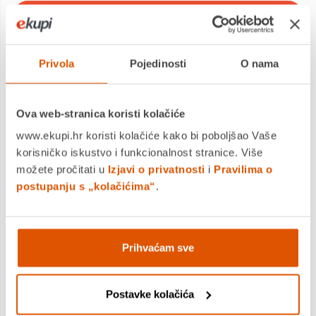
DODAJTE U KOŠARICU
KUPITE ODMAH
Privola
Pojedinosti
O nama
Usporedite proizvod
Ova web-stranica koristi kolačiće
www.ekupi.hr koristi kolačiće kako bi poboljšao Vaše
korisničko iskustvo i funkcionalnost stranice. Više
MOGLO BI VAS ZANIMATI I OVO
možete pročitati u
Izjavi o privatnosti
i
Pravilima o
postupanju s „kolačićima“
.
Prihvaćam sve
Postavke kolačića
Set mix 60 BK-4, Staedtler