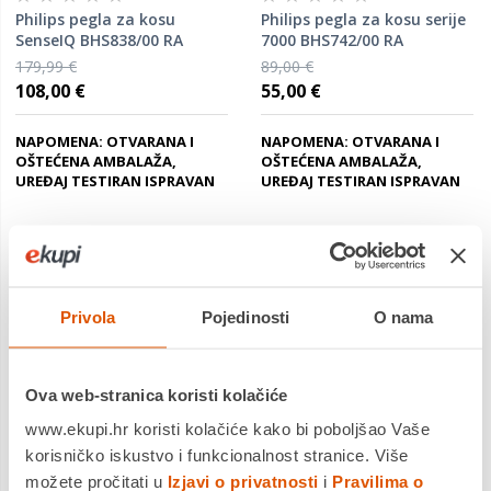
Philips pegla za kosu
Philips pegla za kosu serije
SenseIQ BHS838/00 RA
7000 BHS742/00 RA
179,99 €
89,00 €
108,00 €
55,00 €
NAPOMENA: OTVARANA I
NAPOMENA: OTVARANA I
OŠTEĆENA AMBALAŽA,
OŠTEĆENA AMBALAŽA,
UREĐAJ TESTIRAN ISPRAVAN
UREĐAJ TESTIRAN ISPRAVAN
Philips glačalo za kosu
BHS742/00
Povrat robe moguć unutar 14
Povrat robe moguć unutar 14
Privola
Pojedinosti
O nama
dana
dana
Dostavljamo već od
Dostavljamo već od
10.08.2026
10.08.2026
Ova web-stranica koristi kolačiće
www.ekupi.hr koristi kolačiće kako bi poboljšao Vaše
korisničko iskustvo i funkcionalnost stranice. Više
možete pročitati u
Izjavi o privatnosti
i
Pravilima o