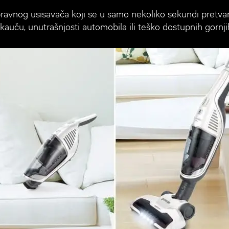
ravnog usisavača koji se u samo nekoliko sekundi pretvar
 kauču, unutrašnjosti automobila ili teško dostupnih gornjih