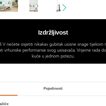
Izdržljivost
8 V nećete osjetiti nikakav gubitak usisne snage tijekom r
imati vrhunske performanse svog usisavača. Vrijeme rada 
kuće u jednom potezu.
Pojedinosti
ačiće