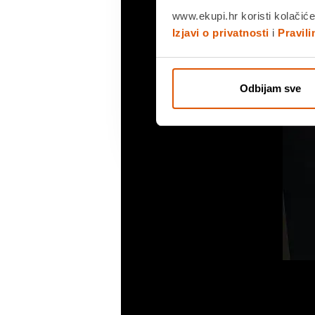
www.ekupi.hr koristi kolačiće
Izjavi o privatnosti
i
Pravil
Odbijam sve