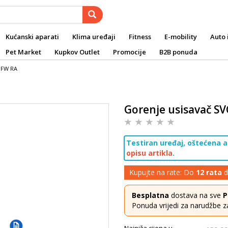
Kućanski aparati
Klima uređaji
Fitness
E-mobility
Auto 
Pet Market
Kupkov Outlet
Promocije
B2B ponuda
0FW RA
Gorenje usisavač S
Testiran uređaj, oštećena a
opisu artikla
.
Kupujte na rate: Do
12 rata
d
Besplatna
dostava na sve
P
Ponuda vrijedi za narudžbe z