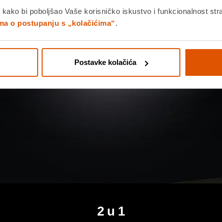
 kako bi poboljšao Vaše korisničko iskustvo i funkcionalnost str
ima o postupanju s „kolačićima“
.
Postavke kolačića
2 u 1