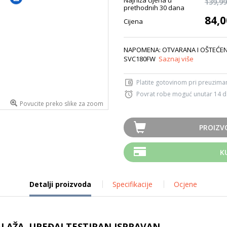
Najniža cijena u
139,99
prethodnih 30 dana
84,0
Cijena
NAPOMENA: OTVARANA I OŠTEĆENA
SVC180FW
Saznaj više
Platite gotovinom pri preuziman
Povrat robe moguć unutar 14 
Povucite preko slike za zoom
PROIZV
K
Detalji proizvoda
Specifikacije
Ocjene
AŽA, UREĐAJ TESTIRAN ISPRAVAN