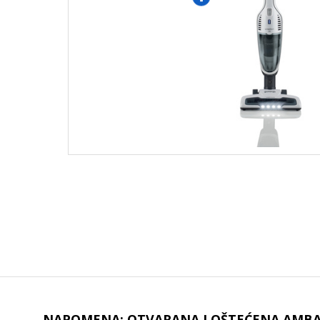
NAPOMENA: OTVARANA I OŠTEĆENA AMBAL