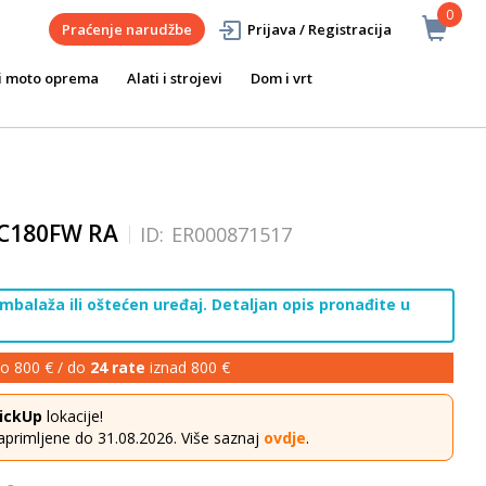
0
Praćenje narudžbe
Prijava / Registracija
i moto oprema
Alati i strojevi
Dom i vrt
VC180FW RA
ID:
ER000871517
mbalaža ili oštećen uređaj. Detaljan opis pronađite u
o 800 € / do
24 rate
iznad 800 €
ickUp
lokacije!
aprimljene do 31.08.2026. Više saznaj
ovdje
.