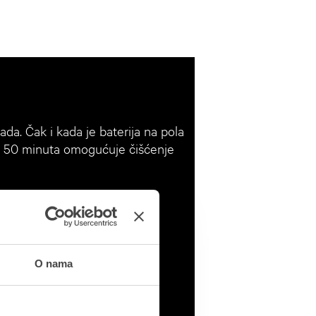
ada. Čak i kada je baterija na pola
do 50 minuta omogućuje čišćenje
O nama