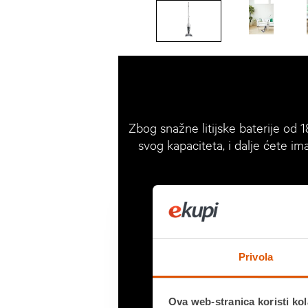
Zbog snažne litijske baterije od 1
svog kapaciteta, i dalje ćete 
Privola
Ova web-stranica koristi kol