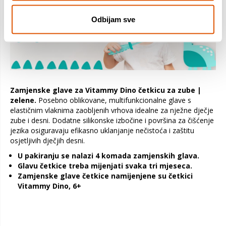
Odbijam sve
Zamjenske glave za Vitammy Dino četkicu za zube |
zelene.
Posebno oblikovane, multifunkcionalne glave s
elastičnim vlaknima zaobljenih vrhova idealne za nježne dječje
zube i desni. Dodatne silikonske izbočine i površina za čišćenje
jezika osiguravaju efikasno uklanjanje nečistoća i zaštitu
osjetljivih dječjih desni.
U pakiranju se nalazi 4 komada zamjenskih glava.
Glavu četkice treba mijenjati svaka tri mjeseca.
Zamjenske glave četkice namijenjene su četkici
Vitammy Dino, 6+