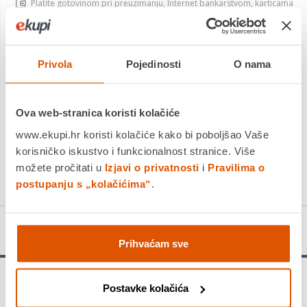
Platite gotovinom pri preuzimanju, Internet bankarstvom, karticama
jednokratno i na rate
Povrat robe moguć unutar 14 dana
Privola
Pojedinosti
O nama
DODAJTE U KOŠARICU
Ova web-stranica koristi kolačiće
www.ekupi.hr koristi kolačiće kako bi poboljšao Vaše
KUPITE ODMAH
korisničko iskustvo i funkcionalnost stranice. Više
Usporedite proizvod
možete pročitati u
Izjavi o privatnosti
i
Pravilima o
postupanju s „kolačićima“
.
Detalji proizvoda
Prihvaćam sve
Postavke kolačića