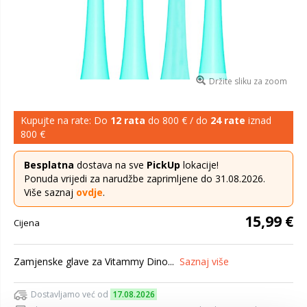
Držite sliku za zoom
Kupujte na rate: Do
12 rata
do 800 € / do
24 rate
iznad
800 €
Besplatna
dostava na sve
PickUp
lokacije!
Ponuda vrijedi za narudžbe zaprimljene do 31.08.2026.
Više saznaj
ovdje
.
15,99 €
Cijena
Zamjenske glave za Vitammy Dino...
Saznaj više
Dostavljamo već od
17.08.2026