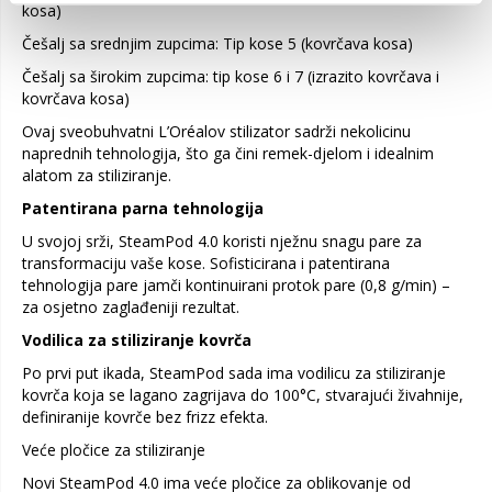
kosa)
Češalj sa srednjim zupcima: Tip kose 5 (kovrčava kosa)
Češalj sa širokim zupcima: tip kose 6 i 7 (izrazito kovrčava i
kovrčava kosa)
Ovaj sveobuhvatni L’Oréalov stilizator sadrži nekolicinu
naprednih tehnologija, što ga čini remek-djelom i idealnim
alatom za stiliziranje.
Patentirana parna tehnologija
U svojoj srži, SteamPod 4.0 koristi nježnu snagu pare za
transformaciju vaše kose. Sofisticirana i patentirana
tehnologija pare jamči kontinuirani protok pare (0,8 g/min) –
za osjetno zaglađeniji rezultat.
Vodilica za stiliziranje kovrča
Po prvi put ikada, SteamPod sada ima vodilicu za stiliziranje
kovrča koja se lagano zagrijava do 100°C, stvarajući živahnije,
definiranije kovrče bez frizz efekta.
Veće pločice za stiliziranje
Novi SteamPod 4.0 ima veće pločice za oblikovanje od