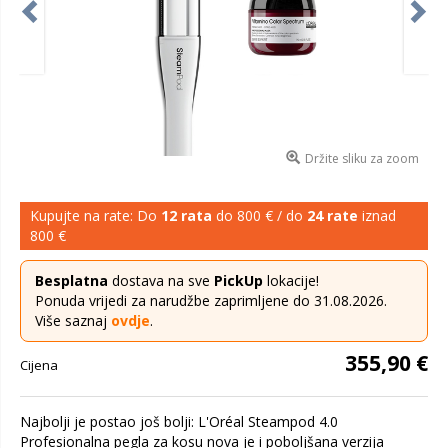
Držite sliku za zoom
Kupujte na rate: Do
12 rata
do 800 € / do
24 rate
iznad
800 €
Besplatna
dostava na sve
PickUp
lokacije!
Ponuda vrijedi za narudžbe zaprimljene do 31.08.2026.
Više saznaj
ovdje
.
355,90 €
Cijena
Najbolji je postao još bolji: L'Oréal Steampod 4.0
Profesionalna pegla za kosu nova je i poboljšana verzija