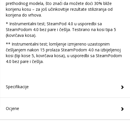
prethodnog modela, što znači da možete doći 30% bliže
korijenu kosu – za još učinkovitije rezultate stiliziranja od
korijena do vrhova.
* Instrumentalni test; SteamPod 4.0 u usporedbi sa
SteamPodom 4.0 bez pare i češlja. Testirano na kosi tipa 5
(kovrčava kosa).
** Instrumentalni test; lomljenje izmjereno uzastopnim
češljanjem nakon 15 prolaza SteamPodom 4.0 na izbijeljenoj
kosi (tip kose 5, kovrčava kosa), u usporedbi sa SteamPodom
4.0 bez pare i češlja.
Specifikacije
Ocjene