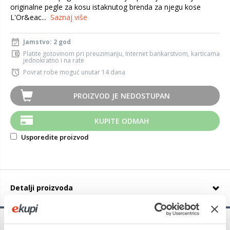
originalne pegle za kosu istaknutog brenda za njegu kose
L'Or&eac...
Saznaj više
Jamstvo: 2 god
Platite gotovinom pri preuzimanju, Internet bankarstvom, karticama
jednokratno i na rate
Povrat robe moguć unutar 14 dana
PROIZVOD JE NEDOSTUPAN
KUPITE ODMAH
Usporedite proizvod
Detalji proizvoda
Najbolji je postao još bolji: L'Oréal Steampod 4.0