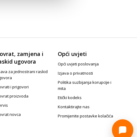
ovrat, zamjena i
Opći uvjeti
askid ugovora
Opći uvjeti poslovanja
java za jednostrani raskid
Izjava o privatnosti
govora
Politika suzbijanja korupcije i
vrati i prigovori
mita
ovrat proizvoda
Etički kodeks
ervis
Kontaktirajte nas
ovrat novca
Promijenite postavke kolačića