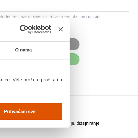
ju, Internet bankarstvom, karticama jednokratno i na rate
dana
OD JE NEDOSTUPAN
O nama
UPITE ODMAH
anice. Više možete pročitati u
Prihvaćam sve
projekt. Znači smišljanje, skiciranje, dizajniranje,