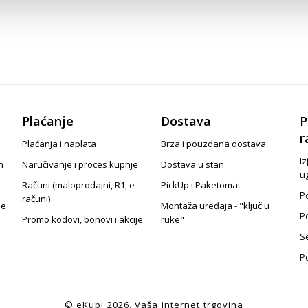
Plaćanje
Dostava
P
r
Plaćanja i naplata
Brza i pouzdana dostava
Iz
n
Naručivanje i proces kupnje
Dostava u stan
u
Računi (maloprodajni, R1, e-
PickUp i Paketomat
Po
računi)
je
Montaža uređaja - "ključ u
P
Promo kodovi, bonovi i akcije
ruke"
S
P
© eKupi
2026
. Vaša internet trgovina