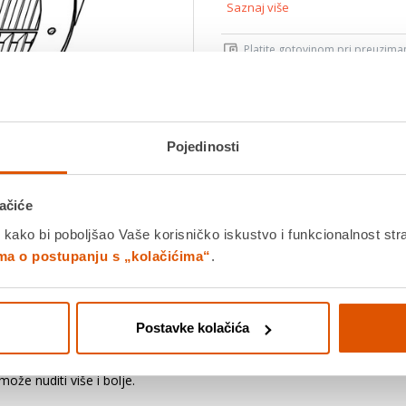
Saznaj više
Platite gotovinom pri preuziman
Povrat robe moguć unutar 14 
PROIZV
Pojedinosti
K
Povucite preko slike za zoom
ačiće
 kako bi poboljšao Vaše korisničko iskustvo i funkcionalnost str
ima o postupanju s „kolačićima“
.
Detalji proizvoda
Specifikacije
Ocjene
Postavke kolačića
je puno više. To znači neumorno ulaganje sredstava, ideja i strasti u 
ože nuditi više i bolje.