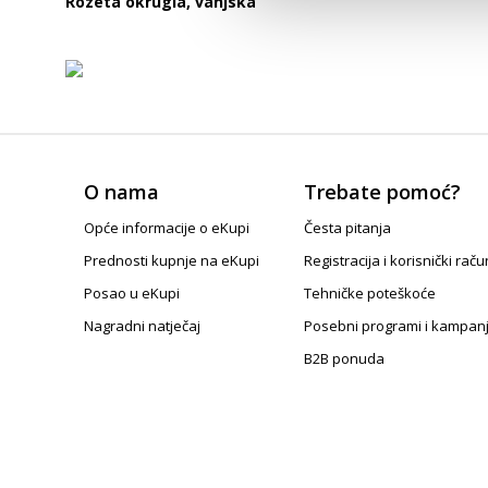
Rozeta okrugla, vanjska
O nama
Trebate pomoć?
Opće informacije o eKupi
Česta pitanja
Prednosti kupnje na eKupi
Registracija i korisnički raču
Posao u eKupi
Tehničke poteškoće
Nagradni natječaj
Posebni programi i kampan
B2B ponuda