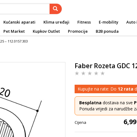
Kućanski aparati
Klima uređaji
Fitness
E-mobility
Auto 
Pet Market
Kupkov Outlet
Promocije
B2B ponuda
25 – 112.0157.303
Faber Rozeta GDC 12
Kupujte na rate: Do
12 rata
d
Besplatna
dostava na sve
P
Ponuda vrijedi za narudžbe z
6,99
Cijena