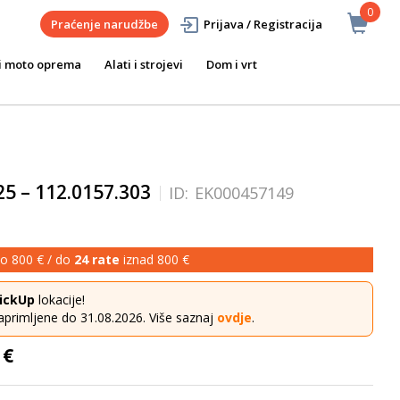
0
Praćenje narudžbe
Prijava / Registracija
i moto oprema
Alati i strojevi
Dom i vrt
5 – 112.0157.303
ID:
EK000457149
o 800 € / do
24 rate
iznad 800 €
ickUp
lokacije!
aprimljene do 31.08.2026. Više saznaj
ovdje
.
 €