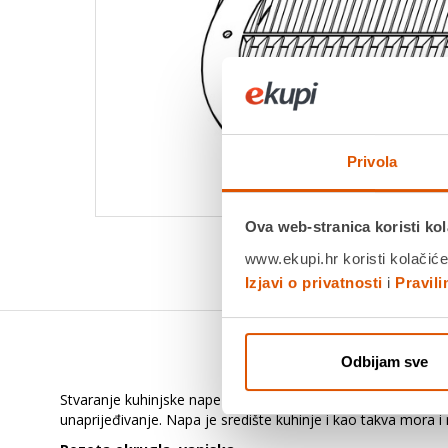
Privola
Ova web-stranica koristi kol
www.ekupi.hr koristi kolačiće
Izjavi o privatnosti
i
Pravil
Odbijam sve
Stvaranje kuhinjske nape ne znači samo njenu proizvodnju. To 
unaprijeđivanje. Napa je središte kuhinje i kao takva mora i m