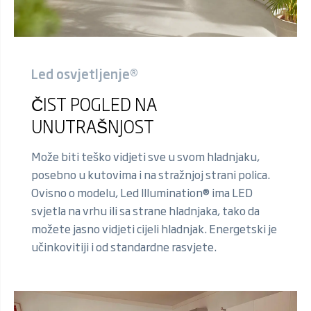
Led osvjetljenje®
ČIST POGLED NA
UNUTRAŠNJOST
Može biti teško vidjeti sve u svom hladnjaku,
posebno u kutovima i na stražnjoj strani polica.
Ovisno o modelu, Led Illumination® ima LED
svjetla na vrhu ili sa strane hladnjaka, tako da
možete jasno vidjeti cijeli hladnjak. Energetski je
učinkovitiji i od standardne rasvjete.