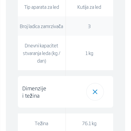
Tip aparata za led
Kutija za led
Broj ladica zamrzivača
3
Dnevni kapacitet
stvaranja leda (kg /
1 kg
dan)
Dimenzije
i težina
Težina
76.1 kg