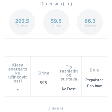
Dimension (cm)
203.5
59.5
66.3
Visina
Širina
Dubina
Klasa
Tip
energets
Boja
rashladn
ke
Širina
og
učinkovit
sustava
Prepainted
osti
59.5
Dark Inox
No Frost
E
Značajke