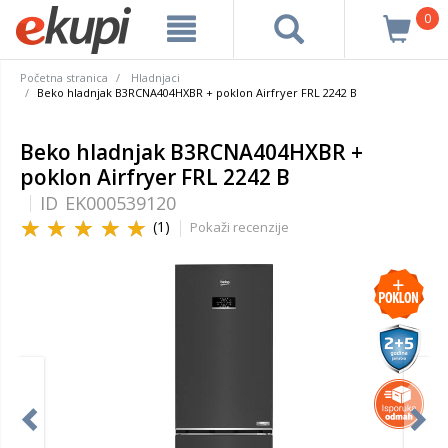
0
Početna stranica
Hladnjaci
Beko hladnjak B3RCNA404HXBR + poklon Airfryer FRL 2242 B
Beko hladnjak B3RCNA404HXBR +
poklon Airfryer FRL 2242 B
ID
EK000539120
(1)
Pokaži recenzije