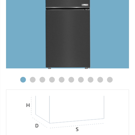
H
D
S