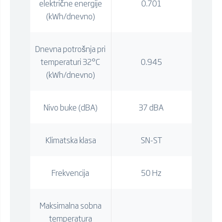
električne energije
0.701
(kWh/dnevno)
Dnevna potrošnja pri
temperaturi 32°C
0.945
(kWh/dnevno)
Nivo buke (dBA)
37 dBA
Klimatska klasa
SN-ST
Frekvencija
50 Hz
Maksimalna sobna
temperatura