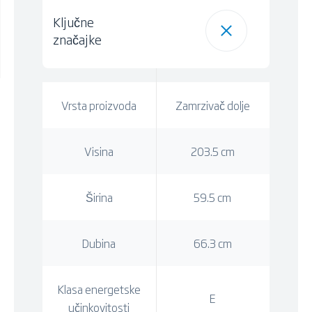
Ključne
značajke
Vrsta proizvoda
Zamrzivač dolje
Visina
203.5 cm
Širina
59.5 cm
Dubina
66.3 cm
Klasa energetske
E
učinkovitosti