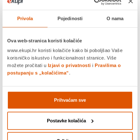
koja 
temperature smrzavanja
smjer
i održava optimalnu
omog
vlažnost. Tako hrana
Privola
Pojedinosti
O nama
šarki 
ostaje svježa i puna
desnu
okusa gotoco
odluč
dvostruko dulje.
Ova web-stranica koristi kolačiće
stran
www.ekupi.hr koristi kolačiće kako bi poboljšao Vaše
hladn
korisničko iskustvo i funkcionalnost stranice. Više
svoj 
možete pročitati u
Izjavi o privatnosti
i
Pravilima o
možet
postupanju s „kolačićima“
.
posta
hladn
drugo
Prihvaćam sve
vrata
Postavke kolačića