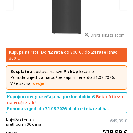
Držite sliku za zoom
Kupujte na rate: Do
12 rata
do 800 € / do
24 rate
iznad
800 €
Besplatna
dostava na sve
PickUp
lokacije!
Ponuda vrijedi za narudžbe zaprimljene do 31.08.2026.
Više saznaj
ovdje
.
Kupnjom ovog uređaja na poklon dobivaš
Beko fritezu
na vrući zrak
!
Ponuda vrijedi do 31.08.2026. ili do isteka zaliha.
Najniža cijena u
649,99 €
prethodnih 30 dana
539,99 €
Cijena