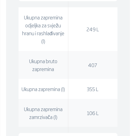
Ukupna zapremina
odjeljka za svježu
249 L
hranu i rashlađivanje
(l)
Ukupna bruto
407
zapremina
Ukupna zapremina (l)
355 L
Ukupna zapremina
106 L
zamrzivača (l)