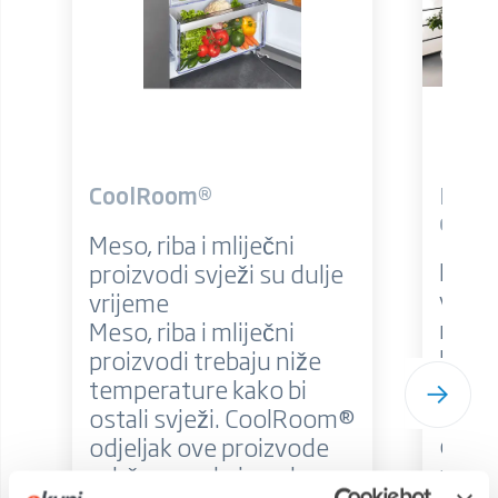
CoolRoom®
Promj
otvar
Meso, riba i mliječni
Podes
proizvodi svježi su dulje
vrata
vrijeme
raspo
Meso, riba i mliječni
Rasp
proizvodi trebaju niže
kuhin
temperature kako bi
se vr
ostali svježi. CoolRoom®
otvar
odjeljak ove proizvode
u dru
održava malo iznad