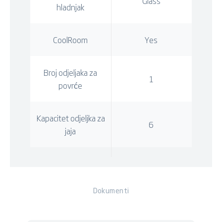
Glass
hladnjak
CoolRoom
Yes
Broj odjeljaka za
1
povrće
Kapacitet odjeljka za
6
jaja
Dokumenti