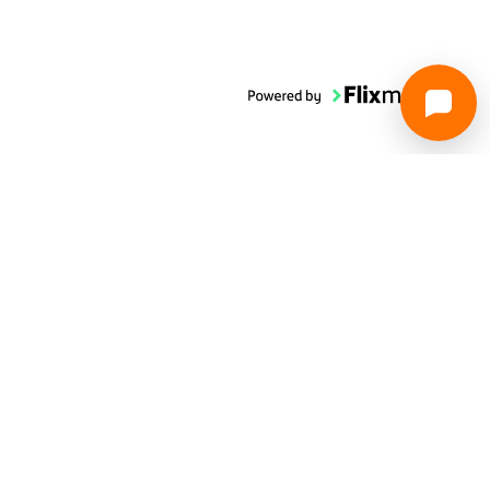
Specifikacije
Ocjene
O nama
Trebate pomoć?