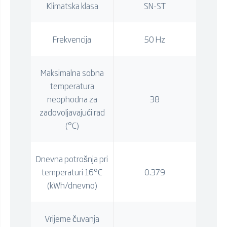
Klimatska klasa
SN-ST
Frekvencija
50 Hz
Maksimalna sobna
temperatura
neophodna za
38
zadovoljavajući rad
(°C)
Dnevna potrošnja pri
temperaturi 16°C
0.379
(kWh/dnevno)
Vrijeme čuvanja