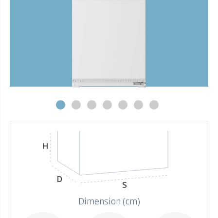
H
D
S
Dimension (cm)