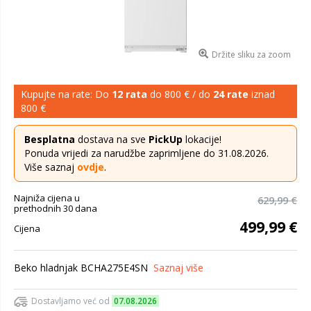
Držite sliku za zoom
Kupujte na rate: Do
12 rata
do 800 € / do
24 rate
iznad
800 €
Besplatna
dostava na sve
PickUp
lokacije!
Ponuda vrijedi za narudžbe zaprimljene do 31.08.2026.
Više saznaj
ovdje
.
Najniža cijena u
629,99 €
prethodnih 30 dana
499,99 €
Cijena
Beko hladnjak BCHA275E4SN
Saznaj više
Dostavljamo već od
07.08.2026