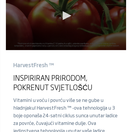
HarvestFresh ™
INSPIRIRAN PRIRODOM,
POKRENUT SVJETLOŠĆU
Vitamini u voću i povrću više se ne gube u
hladnjaku! HarvestFresh ™ -ova tehnologija u 3
boje oponaša 24-satni ciklus sunca unutar ladice
za povrće, čuvajući vitamine dulje. Ova
jedinstvena tehnologija unutar vaše ladice