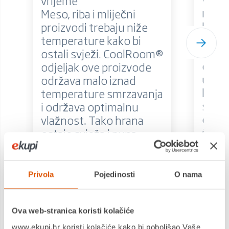
vrijeme
raspo
Meso, riba i mliječni
Rasp
proizvodi trebaju niže
kuhin
temperature kako bi
se vr
ostali svježi. CoolRoom®
otvar
odjeljak ove proizvode
u dru
održava malo iznad
koja 
temperature smrzavanja
smjer
i održava optimalnu
omog
vlažnost. Tako hrana
šarki 
ostaje svježa i puna
desnu
okusa gotoco
odluč
dvostruko dulje.
stran
Privola
Pojedinosti
O nama
hladn
svoj 
možet
Ova web-stranica koristi kolačiće
posta
www.ekupi.hr koristi kolačiće kako bi poboljšao Vaše