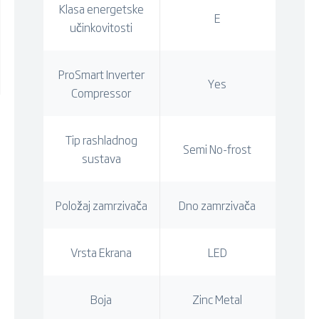
Klasa energetske
E
učinkovitosti
ProSmart Inverter
Yes
Compressor
Tip rashladnog
Semi No-frost
sustava
Položaj zamrzivača
Dno zamrzivača
Vrsta Ekrana
LED
Boja
Zinc Metal