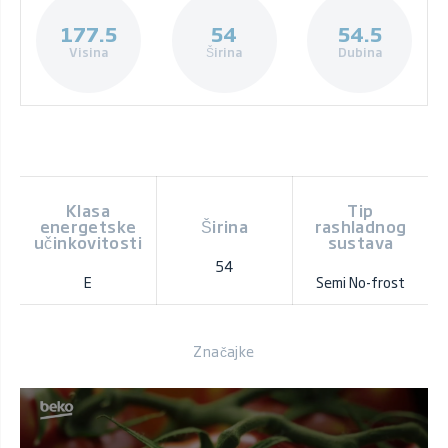
177.5
54
54.5
Visina
Širina
Dubina
Klasa
Tip
energetske
Širina
rashladnog
učinkovitosti
sustava
54
E
Semi No-frost
Značajke