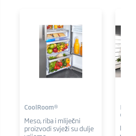
CoolRoom®
Promj
otvar
Meso, riba i mliječni
Podes
proizvodi svježi su dulje
vrata