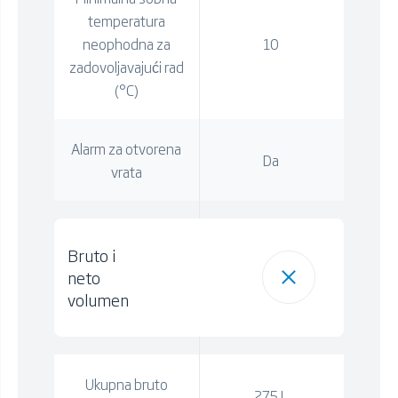
temperatura
neophodna za
10
zadovoljavajući rad
(°C)
Alarm za otvorena
Da
vrata
Bruto i
neto
volumen
Ukupna bruto
275 L