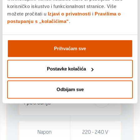
hladn
korisničko iskustvo i funkcionalnost stranice. Više
drugo
možete pročitati u
Izjavi o privatnosti
i
Pravilima o
vrata
postupanju s „kolačićima“
.
Prihvaćam sve
Tehničke specifikacije
Postavke kolačića
Odbijam sve
Performanse
i potrošnja
Napon
220 - 240 V