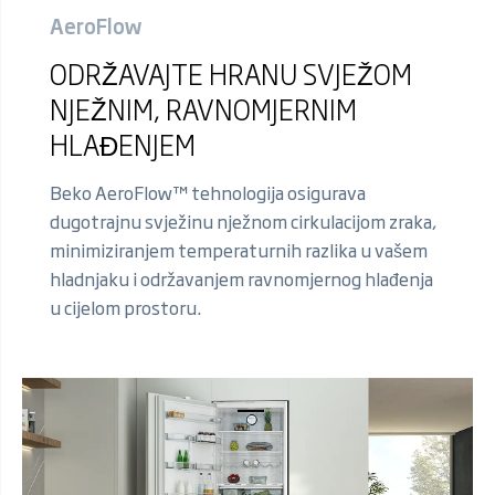
AeroFlow
ODRŽAVAJTE HRANU SVJEŽOM
NJEŽNIM, RAVNOMJERNIM
HLAĐENJEM
Beko AeroFlow™ tehnologija osigurava
dugotrajnu svježinu nježnom cirkulacijom zraka,
minimiziranjem temperaturnih razlika u vašem
hladnjaku i održavanjem ravnomjernog hlađenja
u cijelom prostoru.