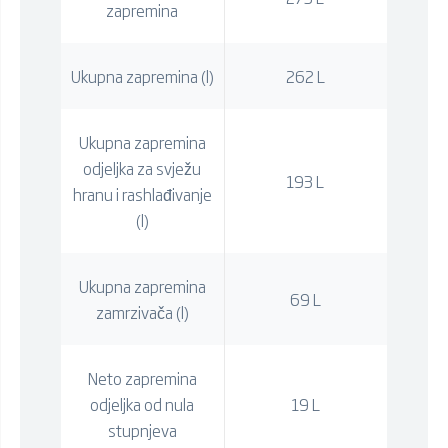
zapremina
Ukupna zapremina (l)
262 L
Ukupna zapremina
odjeljka za svježu
193 L
hranu i rashlađivanje
(l)
Ukupna zapremina
69 L
zamrzivača (l)
Neto zapremina
odjeljka od nula
19 L
stupnjeva