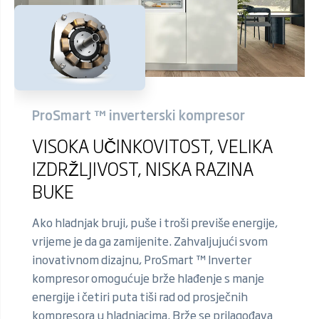
ProSmart ™ inverterski kompresor
VISOKA UČINKOVITOST, VELIKA
IZDRŽLJIVOST, NISKA RAZINA
BUKE
Ako hladnjak bruji, puše i troši previše energije,
vrijeme je da ga zamijenite. Zahvaljujući svom
inovativnom dizajnu, ProSmart ™ Inverter
kompresor omogućuje brže hlađenje s manje
energije i četiri puta tiši rad od prosječnih
kompresora u hladnjacima. Brže se prilagođava