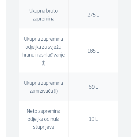
Ukupna bruto
275 L
zapremina
Ukupna zapremina
odjeljka za svježu
185 L
hranu i rashlađivanje
(l)
Ukupna zapremina
69 L
zamrzivača (l)
Neto zapremina
odjeljka od nula
19 L
stupnjeva