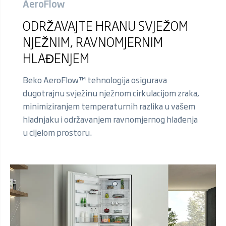
AeroFlow
ODRŽAVAJTE HRANU SVJEŽOM
NJEŽNIM, RAVNOMJERNIM
HLAĐENJEM
Beko AeroFlow™ tehnologija osigurava
dugotrajnu svježinu nježnom cirkulacijom zraka,
minimiziranjem temperaturnih razlika u vašem
hladnjaku i održavanjem ravnomjernog hlađenja
u cijelom prostoru.