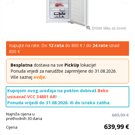
Držite sliku za zoom
Kupujte na rate: Do
12 rata
do 800 € / do
24 rate
iznad
800 €
Besplatna
dostava na sve
PickUp
lokacije!
Ponuda vrijedi za narudžbe zaprimljene do 31.08.2026.
Više saznaj
ovdje
.
Kupnjom ovog uređaja na poklon dobivaš
Beko
usisavač VCC 34801 AR
!
Ponuda vrijedi do 31.08.2026. ili do isteka zaliha.
Najniža cijena u
689,99 €
prethodnih 30 dana
639,99 €
Cijena