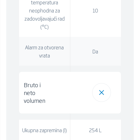
temperatura
neophodna za
10
zadovoljavajući rad
(°C)
Alarm za otvorena
Da
vrata
Bruto i
neto
volumen
Ukupna zapremina (l)
254 L