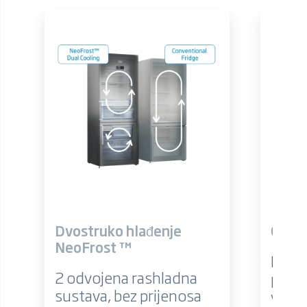
Dvostruko hlađenje
Cool
NeoFrost ™
Meso, 
2 odvojena rashladna
proiz
sustava, bez prijenosa
vrije