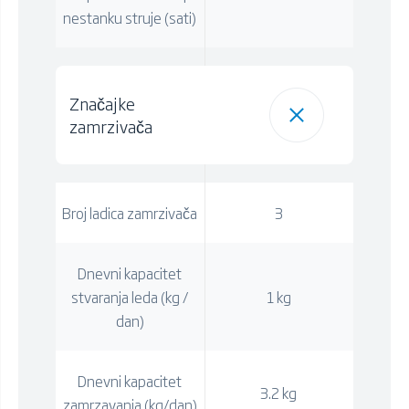
nestanku struje (sati)
Značajke
zamrzivača
Broj ladica zamrzivača
3
Dnevni kapacitet
stvaranja leda (kg /
1 kg
dan)
Dnevni kapacitet
3.2 kg
zamrzavanja (kg/dan)