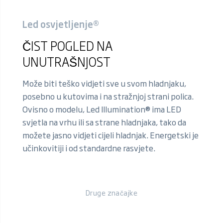
Led osvjetljenje®
ČIST POGLED NA
UNUTRAŠNJOST
Može biti teško vidjeti sve u svom hladnjaku,
posebno u kutovima i na stražnjoj strani polica.
Ovisno o modelu, Led Illumination® ima LED
svjetla na vrhu ili sa strane hladnjaka, tako da
možete jasno vidjeti cijeli hladnjak. Energetski je
učinkovitiji i od standardne rasvjete.
Druge značajke