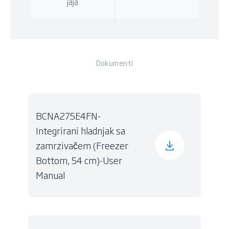
jaja
Dokumenti
BCNA275E4FN-
Integrirani hladnjak sa
zamrzivačem (Freezer
Bottom, 54 cm)-User
Manual