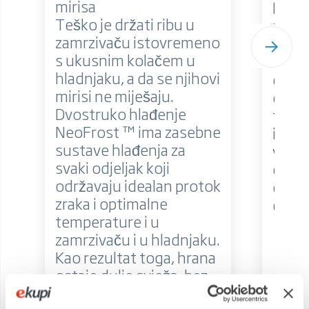
mirisa
Meso, 
Teško je držati ribu u
proiz
zamrzivaču istovremeno
tempe
s ukusnim kolačem u
ostal
hladnjaku, a da se njihovi
odjel
mirisi ne miješaju.
održa
Dvostruko hlađenje
temp
NeoFrost ™ ima zasebne
i odr
sustave hlađenja za
vlažn
svaki odjeljak koji
ostaj
održavaju idealan protok
okus
zraka i optimalne
dvost
temperature i u
zamrzivaču i u hladnjaku.
Kao rezultat toga, hrana
ostaje dulje svježa, bez
nakupljanja leda ili