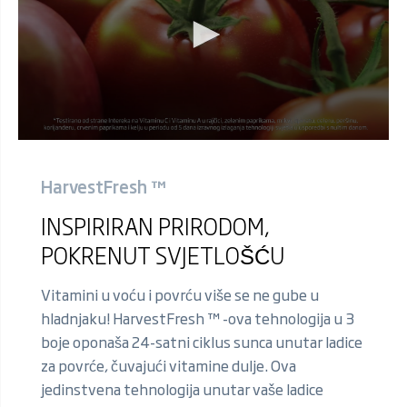
HarvestFresh ™
INSPIRIRAN PRIRODOM,
POKRENUT SVJETLOŠĆU
Vitamini u voću i povrću više se ne gube u
hladnjaku! HarvestFresh ™ -ova tehnologija u 3
boje oponaša 24-satni ciklus sunca unutar ladice
za povrće, čuvajući vitamine dulje. Ova
jedinstvena tehnologija unutar vaše ladice