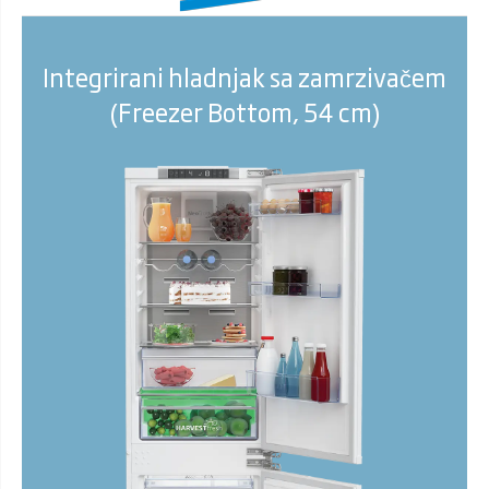
Integrirani hladnjak sa zamrzivačem
(Freezer Bottom, 54 cm)