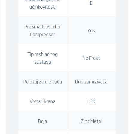
E
učinkovitosti
ProSmart Inverter
Yes
Compressor
Tip rashladnog
No Frost
sustava
Položaj zamrzivača
Dno zamrzivača
Vrsta Ekrana
LED
Boja
Zinc Metal