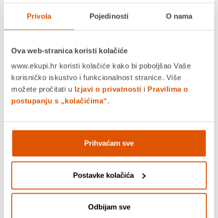
prijenosa mirisa.
Privola
Pojedinosti
O nama
Ova web-stranica koristi kolačiće
www.ekupi.hr koristi kolačiće kako bi poboljšao Vaše
korisničko iskustvo i funkcionalnost stranice. Više
možete pročitati u
Izjavi o privatnosti
i
Pravilima o
Tehničke specifikacije
postupanju s „kolačićima“
.
Performanse
Prihvaćam sve
i potrošnja
Postavke kolačića
Klimatska klasa
SN-T
Odbijam sve