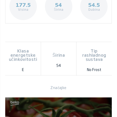
177.5
54
54.5
Visina
Širina
Dubina
Klasa
Tip
energetske
Širina
rashladnog
učinkovitosti
sustava
54
E
No Frost
Značajke