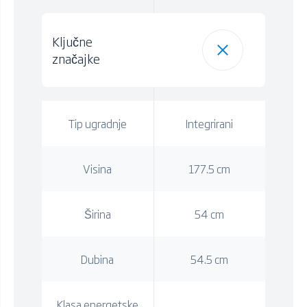
Ključne
značajke
Tip ugradnje
Integrirani
Visina
177.5 cm
Širina
54 cm
Dubina
54.5 cm
Klasa energetske