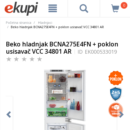
0
Početna stranica
Hladnjaci
Beko hladnjak BCNA275E4FN + poklon usisavač VCC 34801 AR
Beko hladnjak BCNA275E4FN + poklon
usisavač VCC 34801 AR
ID
EK000533019