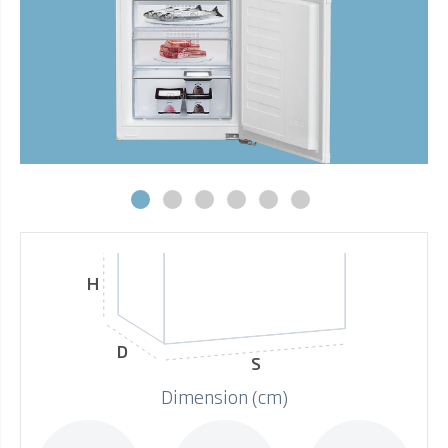
H
D
S
Dimension (cm)