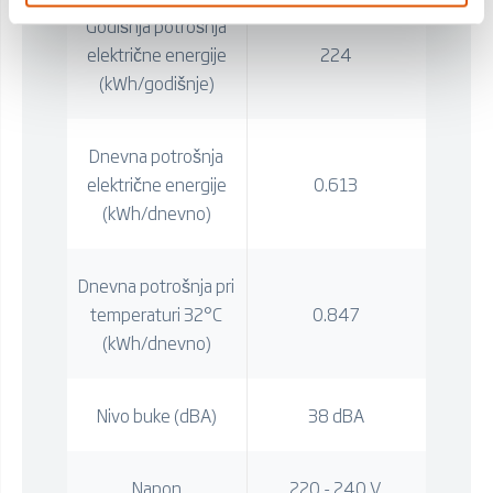
Godišnja potrošnja
električne energije
224
(kWh/godišnje)
Dnevna potrošnja
električne energije
0.613
(kWh/dnevno)
Dnevna potrošnja pri
temperaturi 32°C
0.847
(kWh/dnevno)
Nivo buke (dBA)
38 dBA
Napon
220 - 240 V