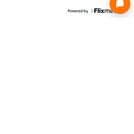
Specifikacije
Ocjene
O nama
Trebate pomoć?
Plaćanje