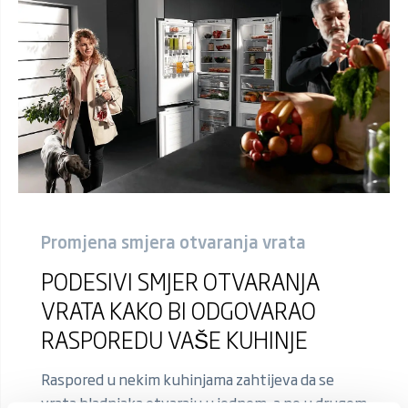
Promjena smjera otvaranja vrata
PODESIVI SMJER OTVARANJA
VRATA KAKO BI ODGOVARAO
RASPOREDU VAŠE KUHINJE
Raspored u nekim kuhinjama zahtijeva da se
vrata hladnjaka otvaraju u jednom, a ne u drugom