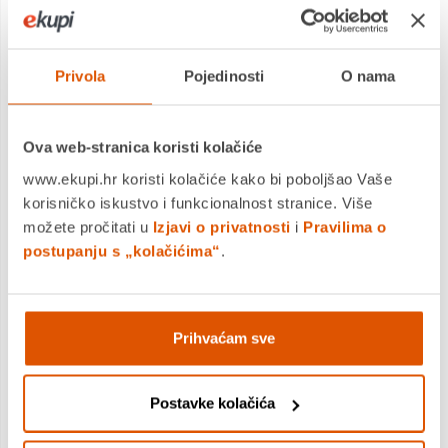
smjeru. Vrata koja mogu mijenjati smjer
otvaranja omogućuju postavljanje šarki i na
lijevu i na desnu stranu uređaja, pa odlučite na
Privola
Pojedinosti
O nama
kojoj ćete strani otvoriti vrata hladnjaka. Osim
toga, svoj kapacitet hlađenja možete
udvostručiti postavljanjem dva hladnjaka jedan
Ova web-stranica koristi kolačiće
pored drugog i okretanjem vrata na jednom.
www.ekupi.hr koristi kolačiće kako bi poboljšao Vaše
korisničko iskustvo i funkcionalnost stranice. Više
možete pročitati u
Izjavi o privatnosti
i
Pravilima o
postupanju s „kolačićima“
.
Druge značajke
Prihvaćam sve
Postavke kolačića