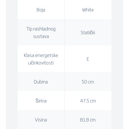
Boja
White
Tip rashladnog
Statički
sustava
Klasa energetske
E
učinkovitosti
Dubina
50 cm
Širina
47.5 cm
Visina
81.8 cm