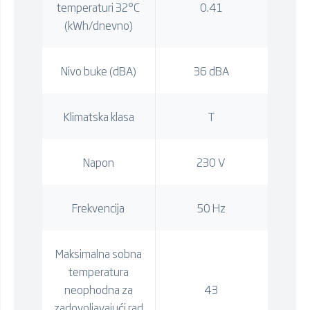
temperaturi 32°C
0.41
(kWh/dnevno)
Nivo buke (dBA)
36 dBA
Klimatska klasa
T
Napon
230 V
Frekvencija
50 Hz
Maksimalna sobna
temperatura
neophodna za
43
zadovoljavajući rad