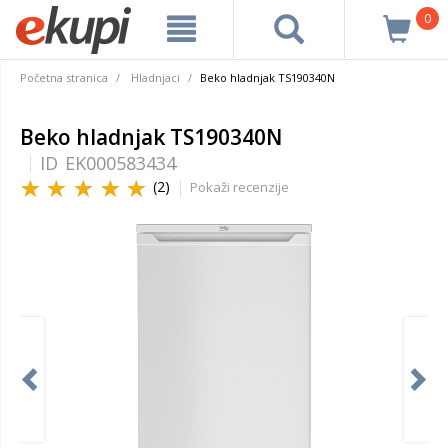
0
Početna stranica
Hladnjaci
Beko hladnjak TS190340N
Beko hladnjak TS190340N
ID
EK000583434
(2)
Pokaži recenzije