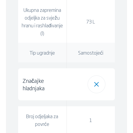
Ukupna zapremina
odjeljka za svježu
73 L
hranu i rashlađivanje
(l)
Tip ugradnje
Samostojeći
Značajke
hladnjaka
Broj odjeljaka za
1
povrće