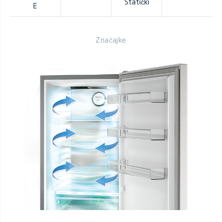
Statički
E
Značajke