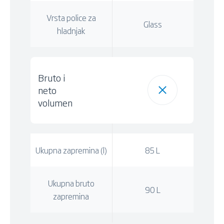
Vrsta police za
Glass
hladnjak
Bruto i
neto
volumen
Ukupna zapremina (l)
85 L
Ukupna bruto
90 L
zapremina