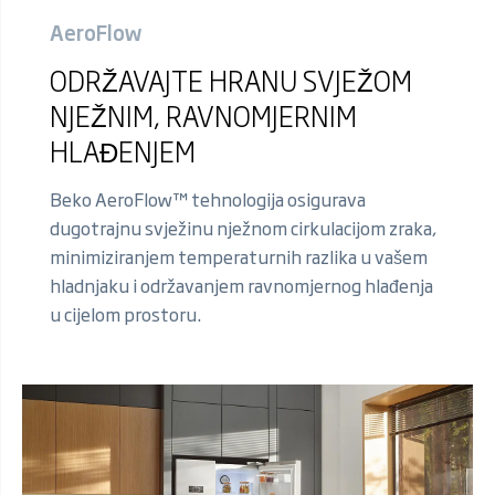
AeroFlow
ODRŽAVAJTE HRANU SVJEŽOM
NJEŽNIM, RAVNOMJERNIM
HLAĐENJEM
Beko AeroFlow™ tehnologija osigurava
dugotrajnu svježinu nježnom cirkulacijom zraka,
minimiziranjem temperaturnih razlika u vašem
hladnjaku i održavanjem ravnomjernog hlađenja
u cijelom prostoru.