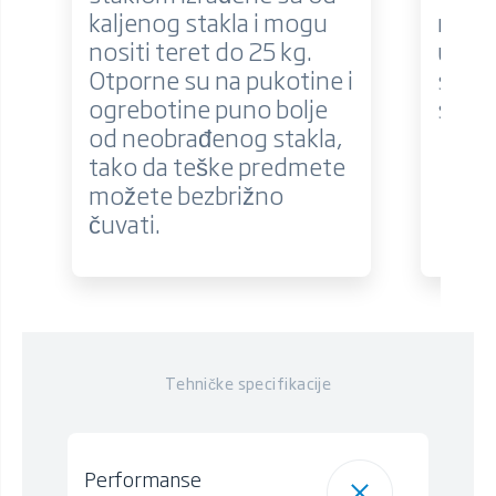
kaljenog stakla i mogu
rješe
nositi teret do 25 kg.
u hla
Otporne su na pukotine i
smanj
ogrebotine puno bolje
stakl
od neobrađenog stakla,
tako da teške predmete
možete bezbrižno
čuvati.
Tehničke specifikacije
Performanse