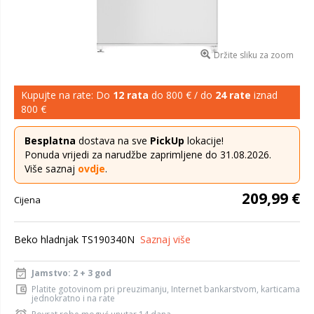
Držite sliku za zoom
Kupujte na rate: Do
12 rata
do 800 € / do
24 rate
iznad
800 €
Besplatna
dostava na sve
PickUp
lokacije!
Ponuda vrijedi za narudžbe zaprimljene do 31.08.2026.
Više saznaj
ovdje
.
209,99 €
Cijena
Beko hladnjak TS190340N
Saznaj više
Jamstvo: 2 + 3 god
Platite gotovinom pri preuzimanju, Internet bankarstvom, karticama
jednokratno i na rate