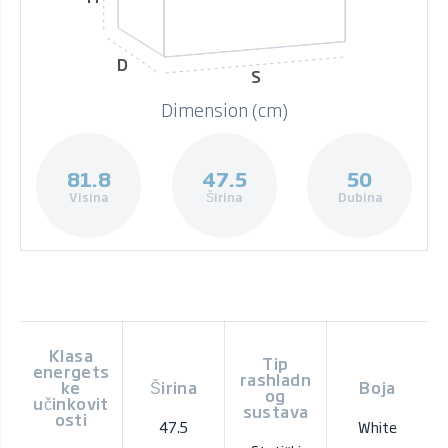
D
S
Dimension (cm)
81.8
47.5
50
Visina
Širina
Dubina
Klasa
Tip
energets
rashladn
ke
Širina
Boja
og
učinkovit
sustava
osti
47.5
White