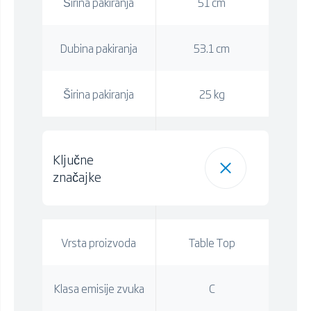
Širina pakiranja
51 cm
Dubina pakiranja
53.1 cm
Širina pakiranja
25 kg
Ključne
značajke
Vrsta proizvoda
Table Top
Klasa emisije zvuka
C