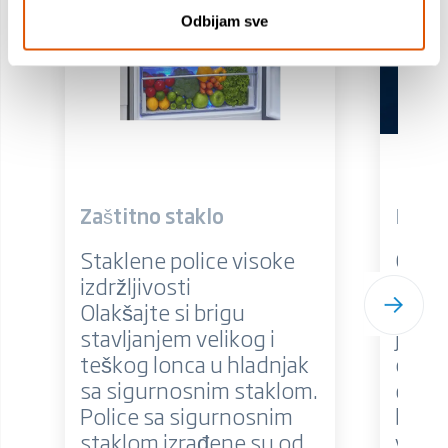
Odbijam sve
Zaštitno staklo
BioCy
Staklene police visoke
Održi
izdržljivosti
svjež
Olakšajte si brigu
BioCy
stavljanjem velikog i
je na
teškog lonca u hladnjak
okoli
sa sigurnosnim staklom.
dizaj
Police sa sigurnosnim
budu
staklom izrađene su od
visok