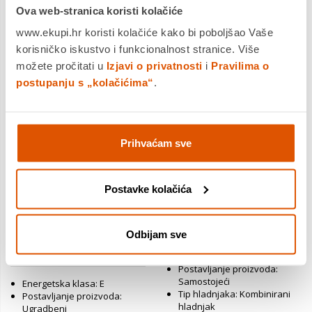
Ova web-stranica koristi kolačiće
www.ekupi.hr koristi kolačiće kako bi poboljšao Vaše
korisničko iskustvo i funkcionalnost stranice. Više
možete pročitati u
Izjavi o privatnosti
i
Pravilima o
postupanju s „kolačićima“
.
Prihvaćam sve
Bosch hladnjak KIS87AFE0
Haier hladnjak
Postavke kolačića
HDPW3620CNPD
1.029,99 €
619,00 €
969,99 €
599,00 €
Odbijam sve
Dodatnih 5% u košarici
Energetska klasa: C
Postavljanje proizvoda:
Samostojeći
Energetska klasa: E
Tip hladnjaka: Kombinirani
Postavljanje proizvoda:
hladnjak
Ugradbeni