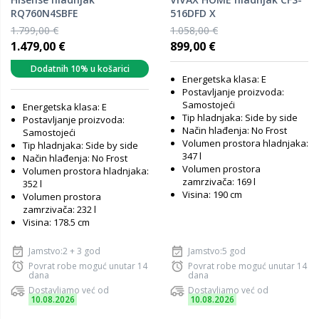
RQ760N4SBFE
516DFD X
1.799,00 €
1.058,00 €
1.479,00 €
899,00 €
Dodatnih 10% u košarici
Energetska klasa: E
Postavljanje proizvoda:
Samostojeći
Energetska klasa: E
Tip hladnjaka: Side by side
Postavljanje proizvoda:
Način hlađenja: No Frost
Samostojeći
Volumen prostora hladnjaka:
Tip hladnjaka: Side by side
347 l
Način hlađenja: No Frost
Volumen prostora
Volumen prostora hladnjaka:
zamrzivača: 169 l
352 l
Visina: 190 cm
Volumen prostora
zamrzivača: 232 l
Visina: 178.5 cm
Jamstvo:2 + 3 god
Jamstvo:5 god
Povrat robe moguć unutar 14
Povrat robe moguć unutar 14
dana
dana
Dostavljamo već od
Dostavljamo već od
10.08.2026
10.08.2026