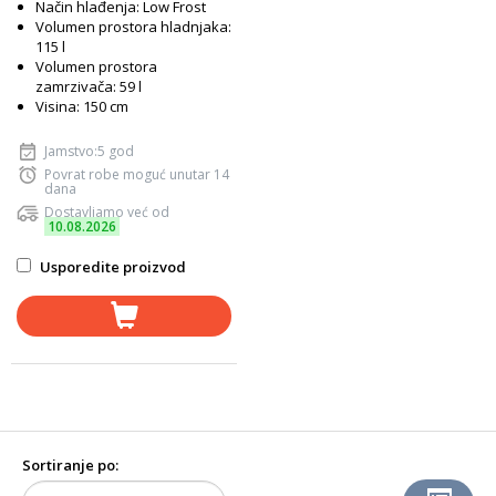
Način hlađenja: Low Frost
Volumen prostora hladnjaka:
115 l
Volumen prostora
zamrzivača: 59 l
Visina: 150 cm
Jamstvo:5 god
Povrat robe moguć unutar 14
dana
Dostavljamo već od
10.08.2026
Usporedite proizvod
Sortiranje po: