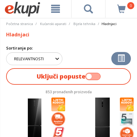
0
Početna stranica
Kućanski aparati
Bijela tehnika
Hladnjaci
Hladnjaci
Sortiranje po:
Uključi popuste
853 pronađenih proizvoda