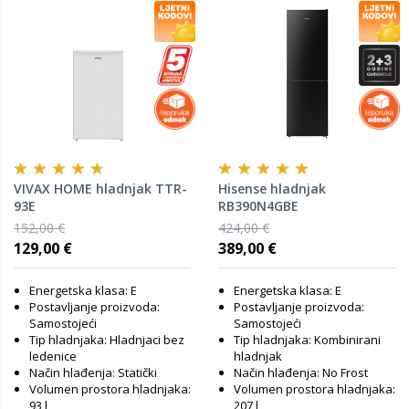
VIVAX HOME hladnjak TTR-
Hisense hladnjak
93E
RB390N4GBE
152,00 €
424,00 €
129,00 €
389,00 €
Energetska klasa: E
Energetska klasa: E
Postavljanje proizvoda:
Postavljanje proizvoda:
Samostojeći
Samostojeći
Tip hladnjaka: Hladnjaci bez
Tip hladnjaka: Kombinirani
ledenice
hladnjak
Način hlađenja: Statički
Način hlađenja: No Frost
Volumen prostora hladnjaka:
Volumen prostora hladnjaka:
93 l
207 l