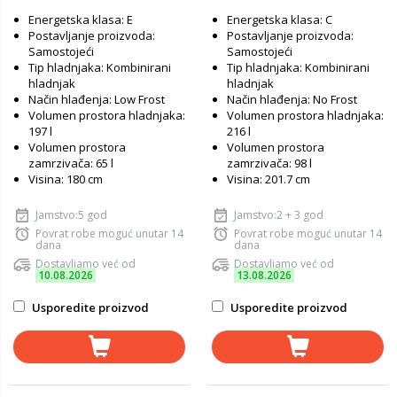
Energetska klasa: E
Energetska klasa: C
Postavljanje proizvoda:
Postavljanje proizvoda:
Samostojeći
Samostojeći
Tip hladnjaka: Kombinirani
Tip hladnjaka: Kombinirani
hladnjak
hladnjak
Način hlađenja: Low Frost
Način hlađenja: No Frost
Volumen prostora hladnjaka:
Volumen prostora hladnjaka:
197 l
216 l
Volumen prostora
Volumen prostora
zamrzivača: 65 l
zamrzivača: 98 l
Visina: 180 cm
Visina: 201.7 cm
Jamstvo:5 god
Jamstvo:2 + 3 god
Povrat robe moguć unutar 14
Povrat robe moguć unutar 14
dana
dana
Dostavljamo već od
Dostavljamo već od
10.08.2026
13.08.2026
Usporedite proizvod
Usporedite proizvod