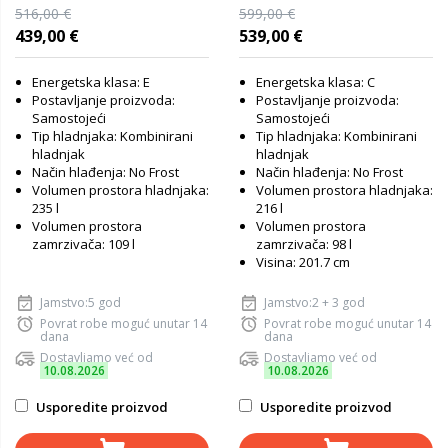
516,00 €
599,00 €
439,00 €
539,00 €
Energetska klasa: E
Energetska klasa: C
Postavljanje proizvoda:
Postavljanje proizvoda:
Samostojeći
Samostojeći
Tip hladnjaka: Kombinirani
Tip hladnjaka: Kombinirani
hladnjak
hladnjak
Način hlađenja: No Frost
Način hlađenja: No Frost
Volumen prostora hladnjaka:
Volumen prostora hladnjaka:
235 l
216 l
Volumen prostora
Volumen prostora
zamrzivača: 109 l
zamrzivača: 98 l
Visina: 201.7 cm
Jamstvo:5 god
Jamstvo:2 + 3 god
Povrat robe moguć unutar 14
Povrat robe moguć unutar 14
dana
dana
Dostavljamo već od
Dostavljamo već od
10.08.2026
10.08.2026
Usporedite proizvod
Usporedite proizvod