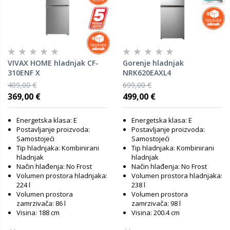
VIVAX HOME hladnjak CF-
Gorenje hladnjak
310ENF X
NRK620EAXL4
409,00 €
699,00 €
369,00 €
499,00 €
Energetska klasa: E
Energetska klasa: E
Postavljanje proizvoda:
Postavljanje proizvoda:
Samostojeći
Samostojeći
Tip hladnjaka: Kombinirani
Tip hladnjaka: Kombinirani
hladnjak
hladnjak
Način hlađenja: No Frost
Način hlađenja: No Frost
Volumen prostora hladnjaka:
Volumen prostora hladnjaka:
224 l
238 l
Volumen prostora
Volumen prostora
zamrzivača: 86 l
zamrzivača: 98 l
Visina: 188 cm
Visina: 200.4 cm