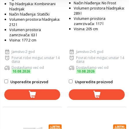
Način hlađenja: No Frost
Tip hladnjaka: Kombinirani
Volumen prostora hladnjaka:
hladnjak
289 l
Način hlađenja: Statički
Volumen prostora
Volumen prostora hladnjaka:
zamrzivača: 117 l
212 l
Visina: 205 cm
Volumen prostora
zamrzivača: 63 l
Visina: 177.2 cm
Jamstvo:2 god
Jamstvo:2+5 god
Povrat robe moguć unutar 14
Povrat robe moguć unutar 14
dana
dana
Dostavljamo već od
Dostavljamo već od
10.08.2026
10.08.2026
Usporedite proizvod
Usporedite proizvod