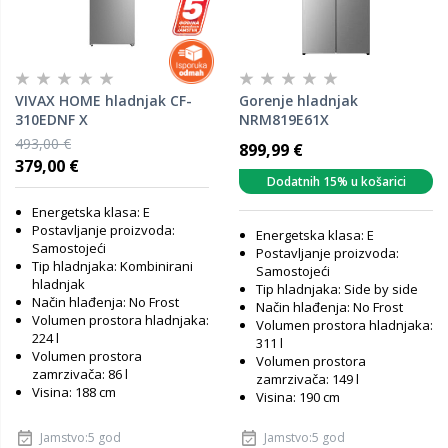
VIVAX HOME hladnjak CF-
Gorenje hladnjak
310EDNF X
NRM819E61X
493,00 €
899,99 €
379,00 €
Dodatnih 15% u košarici
Energetska klasa: E
Postavljanje proizvoda:
Energetska klasa: E
Samostojeći
Postavljanje proizvoda:
Tip hladnjaka: Kombinirani
Samostojeći
hladnjak
Tip hladnjaka: Side by side
Način hlađenja: No Frost
Način hlađenja: No Frost
Volumen prostora hladnjaka:
Volumen prostora hladnjaka:
224 l
311 l
Volumen prostora
Volumen prostora
zamrzivača: 86 l
zamrzivača: 149 l
Visina: 188 cm
Visina: 190 cm
Jamstvo:5 god
Jamstvo:5 god