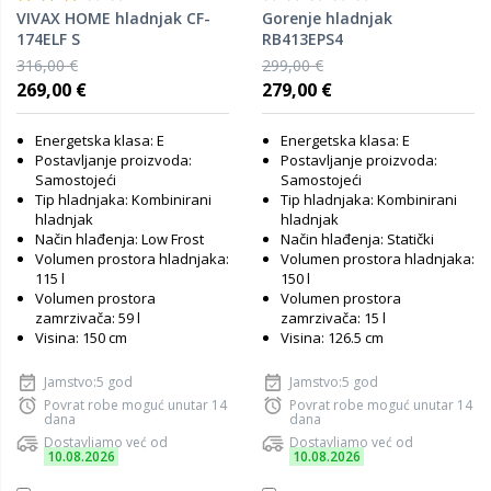
VIVAX HOME hladnjak CF-
Gorenje hladnjak
174ELF S
RB413EPS4
316,00 €
299,00 €
269,00 €
279,00 €
Energetska klasa: E
Energetska klasa: E
Postavljanje proizvoda:
Postavljanje proizvoda:
Samostojeći
Samostojeći
Tip hladnjaka: Kombinirani
Tip hladnjaka: Kombinirani
hladnjak
hladnjak
Način hlađenja: Low Frost
Način hlađenja: Statički
Volumen prostora hladnjaka:
Volumen prostora hladnjaka:
115 l
150 l
Volumen prostora
Volumen prostora
zamrzivača: 59 l
zamrzivača: 15 l
Visina: 150 cm
Visina: 126.5 cm
Jamstvo:5 god
Jamstvo:5 god
Povrat robe moguć unutar 14
Povrat robe moguć unutar 14
dana
dana
Dostavljamo već od
Dostavljamo već od
10.08.2026
10.08.2026