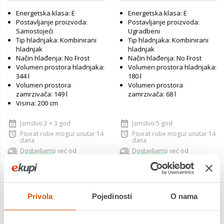
Energetska klasa: E
Energetska klasa: E
Postavljanje proizvoda:
Postavljanje proizvoda:
Samostojeći
Ugradbeni
Tip hladnjaka: Kombinirani
Tip hladnjaka: Kombinirani
hladnjak
hladnjak
Način hlađenja: No Frost
Način hlađenja: No Frost
Volumen prostora hladnjaka:
Volumen prostora hladnjaka:
344 l
180 l
Volumen prostora
Volumen prostora
zamrzivača: 149 l
zamrzivača: 68 l
Visina: 200 cm
Jamstvo:2 + 3 god
Jamstvo:5 god
Povrat robe moguć unutar 14
Povrat robe moguć unutar 14
dana
dana
Dostavljamo već od
Dostavljamo već od
10.08.2026
10.08.2026
Usporedite proizvod
Usporedite proizvod
Privola
Pojedinosti
O nama