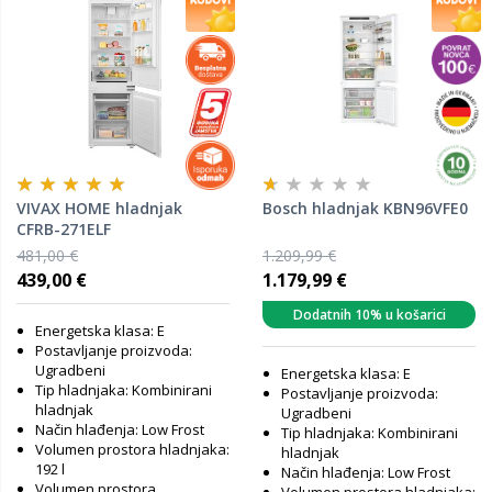
VIVAX HOME hladnjak
Bosch hladnjak KBN96VFE0
CFRB-271ELF
481,00 €
1.209,99 €
439,00 €
1.179,99 €
Dodatnih 10% u košarici
Energetska klasa: E
Postavljanje proizvoda:
Ugradbeni
Energetska klasa: E
Tip hladnjaka: Kombinirani
Postavljanje proizvoda:
hladnjak
Ugradbeni
Način hlađenja: Low Frost
Tip hladnjaka: Kombinirani
Volumen prostora hladnjaka:
hladnjak
192 l
Način hlađenja: Low Frost
Volumen prostora