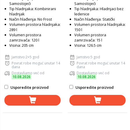
Samostojeći
Samostojeći
Tip hladnjaka: Kombinirani
Tip hladnjaka: Hladnjaci bez
hladnjak
ledenice
Način hlađenja: No Frost
Način hlađenja: Statički
Volumen prostora hladnjaka:
Volumen prostora hladnjaka:
289 l
150 l
Volumen prostora
Volumen prostora
zamrzivača: 120 l
zamrzivača: 15 l
Visina: 205 cm
Visina: 126.5 cm
Jamstvo:2+5 god
Jamstvo:5 god
Povrat robe moguć unutar 14
Povrat robe moguć unutar 14
dana
dana
Dostavljamo već od
Dostavljamo već od
10.08.2026
10.08.2026
Usporedite proizvod
Usporedite proizvod