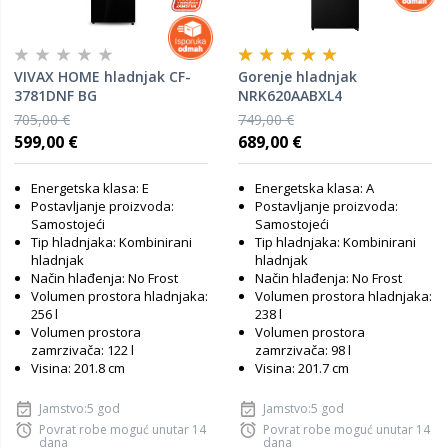
VIVAX HOME hladnjak CF-
Gorenje hladnjak
3781DNF BG
NRK620AABXL4
705,00 €
749,00 €
599,00 €
689,00 €
Energetska klasa: E
Energetska klasa: A
Postavljanje proizvoda:
Postavljanje proizvoda:
Samostojeći
Samostojeći
Tip hladnjaka: Kombinirani
Tip hladnjaka: Kombinirani
hladnjak
hladnjak
Način hlađenja: No Frost
Način hlađenja: No Frost
Volumen prostora hladnjaka:
Volumen prostora hladnjaka:
256 l
238 l
Volumen prostora
Volumen prostora
zamrzivača: 122 l
zamrzivača: 98 l
Visina: 201.8 cm
Visina: 201.7 cm
Jamstvo:5 god
Jamstvo:5 god
Povrat robe moguć unutar 14
Povrat robe moguć unutar 14
dana
dana