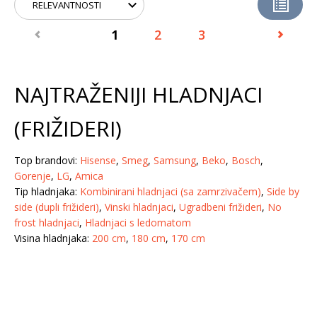
1
2
3
NAJTRAŽENIJI HLADNJACI
(FRIŽIDERI)
Top brandovi:
Hisense
,
Smeg
,
Samsung
,
Beko
,
Bosch
,
Gorenje
,
LG
,
Amica
Tip hladnjaka:
Kombinirani hladnjaci (sa zamrzivačem)
,
Side by
side (dupli frižideri)
,
Vinski hladnjaci
,
Ugradbeni frižideri
,
No
frost hladnjaci
,
Hladnjaci s ledomatom
Visina hladnjaka:
200 cm
,
180 cm
,
170 cm