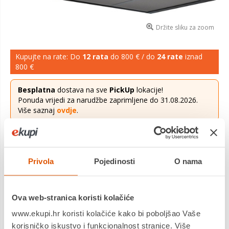
Držite sliku za zoom
Kupujte na rate: Do
12 rata
do 800 € / do
24 rate
iznad
800 €
Besplatna
dostava na sve
PickUp
lokacije!
Ponuda vrijedi za narudžbe zaprimljene do 31.08.2026.
Više saznaj
ovdje
.
339,00 €
Cijena
Privola
Pojedinosti
O nama
Bosch napa DWB93BC30
Saznaj više
Dostavljamo već od
08.09.2026
Ova web-stranica koristi kolačiće
Jamstvo: 2 god
Platite gotovinom pri preuzimanju, Internet bankarstvom, karticama
www.ekupi.hr koristi kolačiće kako bi poboljšao Vaše
jednokratno i na rate
korisničko iskustvo i funkcionalnost stranice. Više
Povrat robe moguć unutar 14 dana