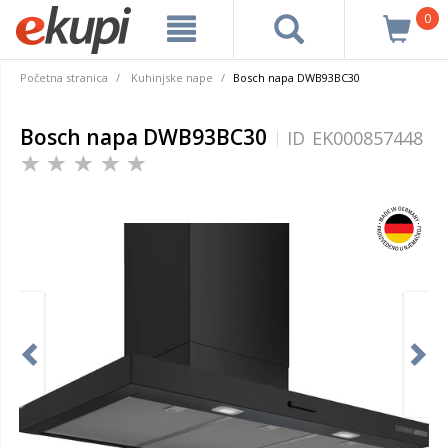
0
Početna stranica
Kuhinjske nape
Bosch napa DWB93BC30
Bosch napa DWB93BC30
ID
EK000857448