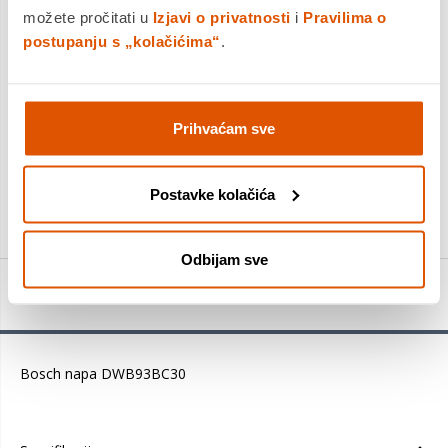
možete pročitati u
Izjavi o privatnosti
i
Pravilima o
postupanju s „kolačićima“
.
DODAJTE U KOŠARICU
Prihvaćam sve
KUPITE ODMAH
Postavke kolačića
Usporedite proizvod
Odbijam sve
Detalji proizvoda
Bosch napa DWB93BC30