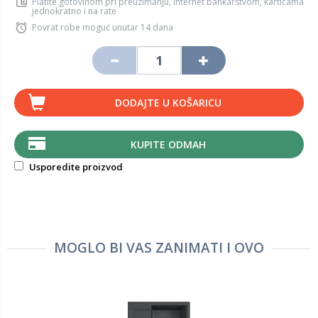
Platite gotovinom pri preuzimanju, Internet bankarstvom, karticama
jednokratno i na rate
Povrat robe moguć unutar 14 dana
DODAJTE U KOŠARICU
KUPITE ODMAH
Usporedite proizvod
MOGLO BI VAS ZANIMATI I OVO