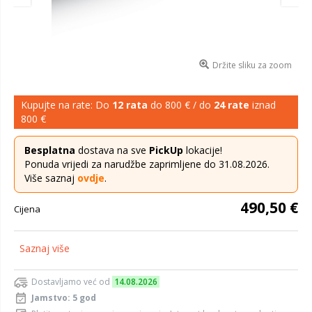
Držite sliku za zoom
Kupujte na rate: Do
12 rata
do 800 € / do
24 rate
iznad
800 €
Besplatna
dostava na sve
PickUp
lokacije!
Ponuda vrijedi za narudžbe zaprimljene do 31.08.2026.
Više saznaj
ovdje
.
490,50 €
Cijena
Saznaj više
Dostavljamo već od
14.08.2026
Jamstvo: 5 god