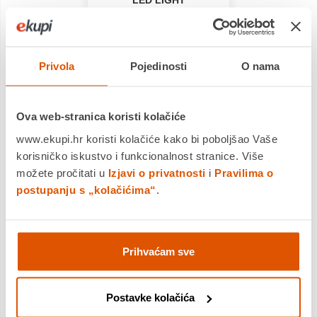
LED LIGHT
Zahvaljujući LED rasvjeti
imat ćete odlično
osvjetljenje i izvrsnu
vidljivost na cijelom
Privola
Pojedinosti
O nama
području kuhanja, uz
znatnu uštedu energije.
Ova web-stranica koristi kolačiće
www.ekupi.hr koristi kolačiće kako bi poboljšao Vaše
korisničko iskustvo i funkcionalnost stranice. Više
možete pročitati u
Izjavi o privatnosti
i
Pravilima o
postupanju s „kolačićima“
.
Prihvaćam sve
Postavke kolačića