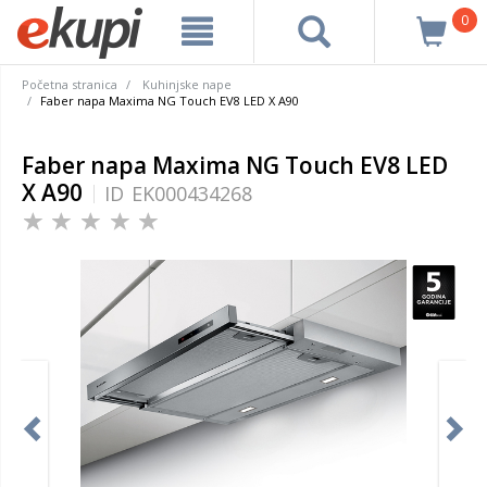
0
Početna stranica
Kuhinjske nape
Faber napa Maxima NG Touch EV8 LED X A90
Faber napa Maxima NG Touch EV8 LED
X A90
ID
EK000434268