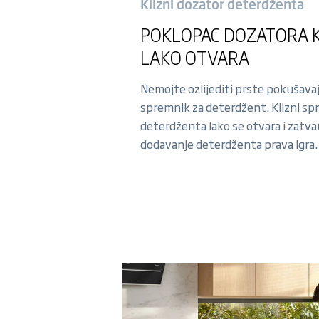
Klizni dozator deterdženta
POKLOPAC DOZATORA K
LAKO OTVARA
Nemojte ozlijediti prste pokušavaj
spremnik za deterdžent. Klizni sp
deterdženta lako se otvara i zatvar
dodavanje deterdženta prava igra.