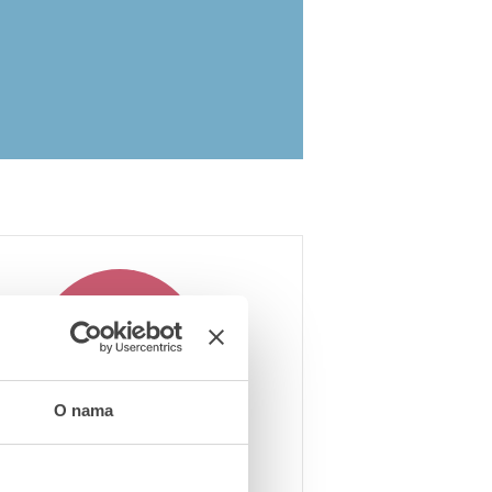
Potrošnja vode
O nama