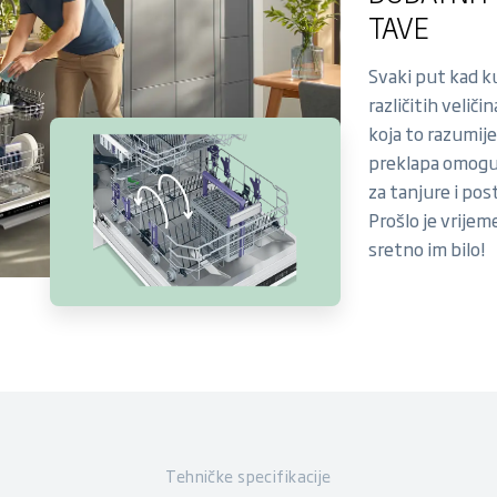
TAVE
Svaki put kad ku
različitih velič
koja to razumije
preklapa omoguć
za tanjure i post
Prošlo je vrije
sretno im bilo!
Tehničke specifikacije