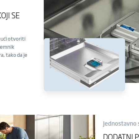
OJI SE
ući otvoriti
remnik
a, tako da je
Jednostavno s
DODATNI P