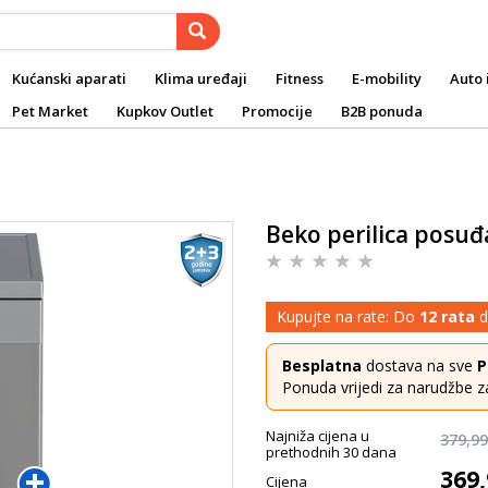
Kućanski aparati
Klima uređaji
Fitness
E-mobility
Auto 
Pet Market
Kupkov Outlet
Promocije
B2B ponuda
Beko perilica posu
Kupujte na rate: Do
12 rata
d
Besplatna
dostava na sve
P
Ponuda vrijedi za narudžbe z
Najniža cijena u
379,99
prethodnih 30 dana
369,
Cijena