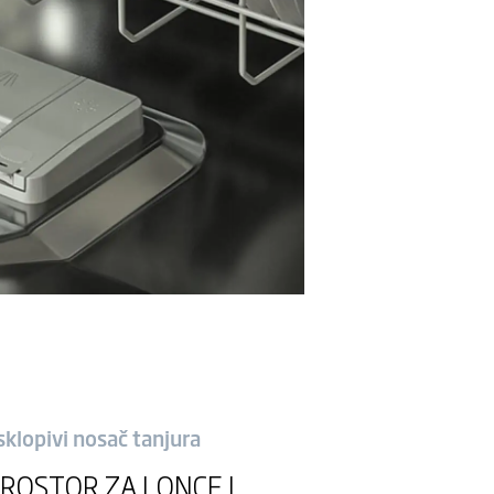
klopivi nosač tanjura
ROSTOR ZA LONCE I