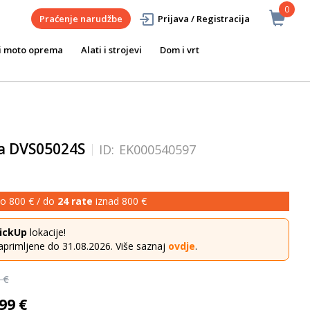
0
Praćenje narudžbe
Prijava / Registracija
i moto oprema
Alati i strojevi
Dom i vrt
đa DVS05024S
ID:
EK000540597
o 800 € / do
24 rate
iznad 800 €
ickUp
lokacije!
aprimljene do 31.08.2026. Više saznaj
ovdje
.
 €
99 €