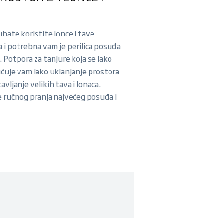
hate koristite lonce i tave
ina i potrebna vam je perilica posuđa
. Potpora za tanjure koja se lako
uje vam lako uklanjanje prostora
avljanje velikih tava i lonaca.
me ručnog pranja najvećeg posuđa i