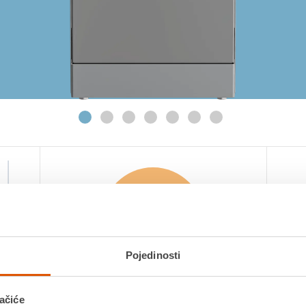
Broj kompleta
posuđa
Pojedinosti
ačiće