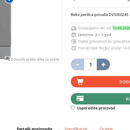
Beko perilica posuđa DVS05024
Dostavljamo već od
13.08.202
Jamstvo: 2 + 3 god
Platite gotovinom pri preuziman
Povrat robe moguć unutar 14 
Povucite preko slike za zoom
DODA
K
Usporedite proizvod
Detalji proizvoda
Specifikacije
Ocjene