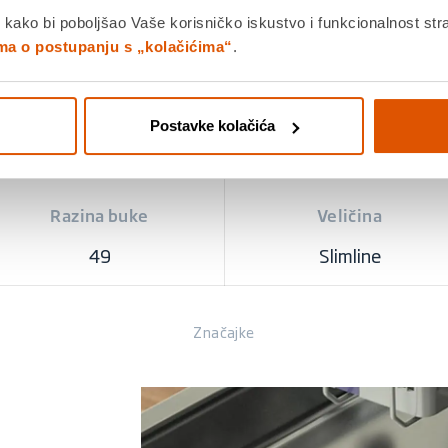
Broj kompleta posuđa
0
 kako bi poboljšao Vaše korisničko iskustvo i funkcionalnost str
ina
10
ima o postupanju s „kolačićima“
.
Postavke kolačića
Razina buke
Veličina
49
Slimline
Značajke