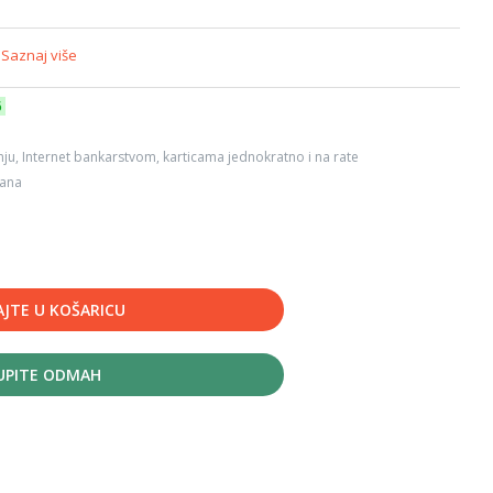
S
Saznaj više
6
ju, Internet bankarstvom, karticama jednokratno i na rate
dana
JTE U KOŠARICU
UPITE ODMAH