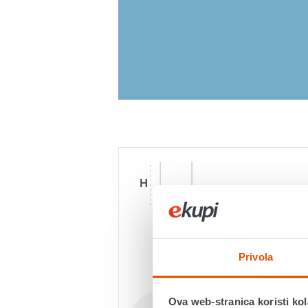
H
D
S
Privola
Dimension (cm)
Ova web-stranica koristi kol