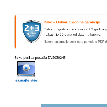
Beko – Ostvari 5 godina garancije
Ostvari 5 godina garancije (2 + 3 godine 
najkasnije 30 dana od datuma kupnje.
Nakon registracije dobit ćete potvrdu u PDF d
Beko perilica posuđa DVS05024S