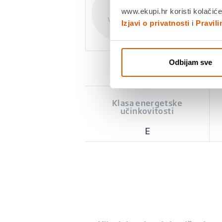
85
44.8
6
www.ekupi.hr koristi kolačiće
Visina
Širina
Dub
Izjavi o privatnosti
i
Pravil
Odbijam sve
Klasa energetske
učinkovitosti
E