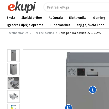
Škola
Školski pribor
Računala
Elektronika
Gaming
Igračke i dječja oprema
Supermarket
Knjige, škola i hobi
Početna stranica
Perilice posuđa
Beko perilica posuđa DVS05024S