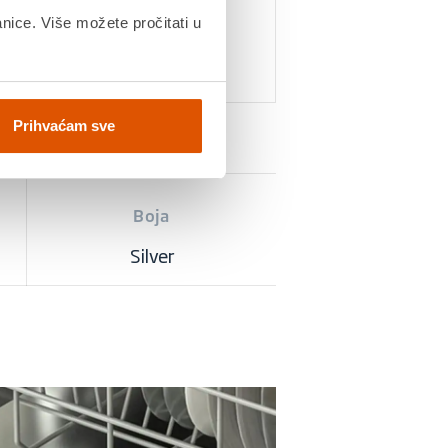
Potrošnja vode
anice. Više možete pročitati u
11.9 L
Prihvaćam sve
Boja
Silver