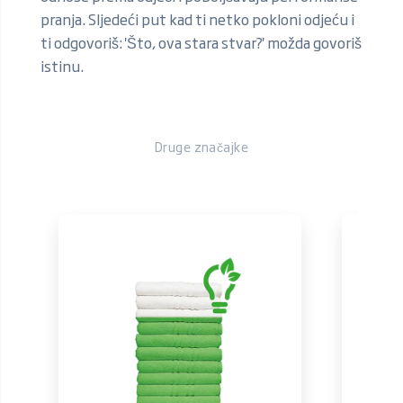
pranja. Sljedeći put kad ti netko pokloni odjeću i
ti odgovoriš: 'Što, ova stara stvar?' možda govoriš
istinu.
Druge značajke