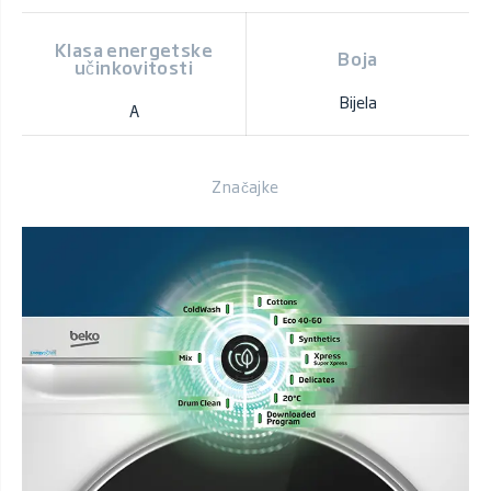
Klasa energetske
Boja
učinkovitosti
Bijela
A
Značajke