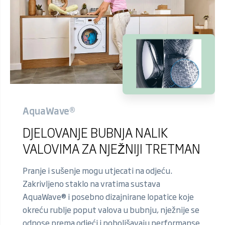
AquaWave®
DJELOVANJE BUBNJA NALIK
VALOVIMA ZA NJEŽNIJI TRETMAN
Pranje i sušenje mogu utjecati na odjeću.
Zakrivljeno staklo na vratima sustava
AquaWave® i posebno dizajnirane lopatice koje
okreću rublje poput valova u bubnju, nježnije se
odnose prema odjeći i poboljšavaju performanse