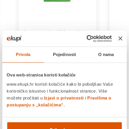
Program CoolClean ™
Dnev
Vrhunsko čišćenje sa
Čišć
75% manje energije
kapac
Privola
Pojedinosti
O nama
Operite svoj normalno
Ako s
zaprljani pamuk za djelić
treba
energije redovitog
završ
Ova web-stranica koristi kolačiće
pranja pomoću
progr
www.ekupi.hr koristi kolačiće kako bi poboljšao Vaše
programa CoolClean ™.
Dail
korisničko iskustvo i funkcionalnost stranice. Više
Zahvaljujući 2 super
vam p
možete pročitati u
Izjavi o privatnosti
i
Pravilima o
učinkovite mlaznice za
za sa
postupanju s „kolačićima“
.
tuširanje, voda i
30 ° 
deterdžent puno bolje
opran
prodiru kroz odjeću, što
budet