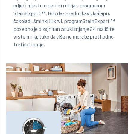
odjeći mjesto u perilici rublja s programom
StainExpert ™. Bilo da se radi o kavi, kečapu,
čokoladi, šminki ili krvi, programStainExpert ™
posebno je dizajniran za uklanjanje 24 različite
vrste mrlja, tako da više ne morate prethodno
tretirati mrlje.