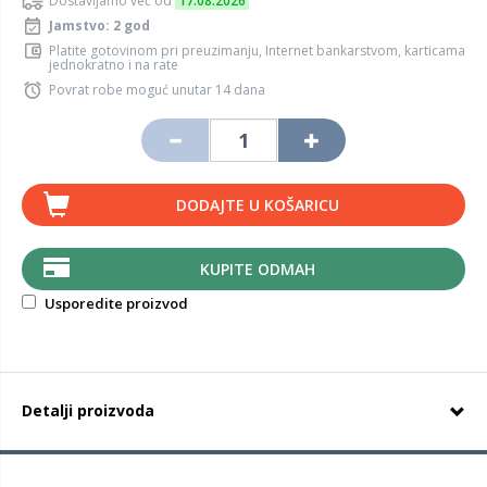
Dostavljamo već od
17.08.2026
Jamstvo: 2 god
Platite gotovinom pri preuzimanju, Internet bankarstvom, karticama
jednokratno i na rate
Povrat robe moguć unutar 14 dana
DODAJTE U KOŠARICU
KUPITE ODMAH
Usporedite proizvod
Detalji proizvoda