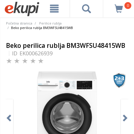
0
Početna stranica
Perilice rublja
Beko perilica rublja BM3WFSU48415WB
Beko perilica rublja BM3WFSU48415WB
ID
EK000626939