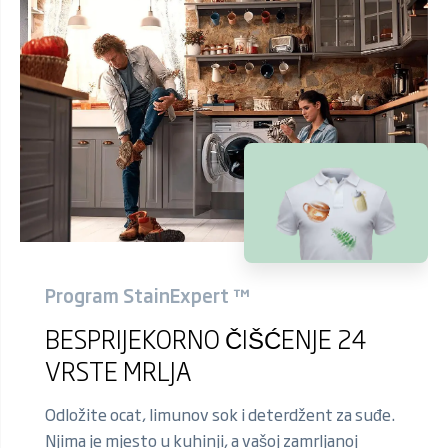
Program StainExpert ™
BESPRIJEKORNO ČIŠĆENJE 24
VRSTE MRLJA
Odložite ocat, limunov sok i deterdžent za suđe.
Njima je mjesto u kuhinji, a vašoj zamrljanoj