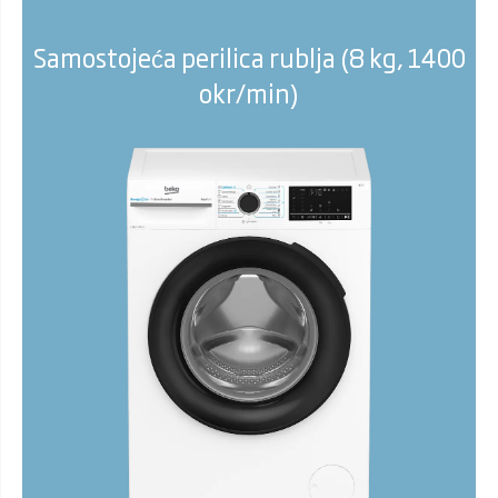
Samostojeća perilica rublja (8 kg, 1400
okr/min)