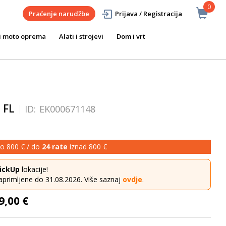
0
Praćenje narudžbe
Prijava / Registracija
i moto oprema
Alati i strojevi
Dom i vrt
 FL
ID:
EK000671148
o 800 € / do
24 rate
iznad 800 €
ickUp
lokacije!
aprimljene do 31.08.2026. Više saznaj
ovdje
.
9,00 €