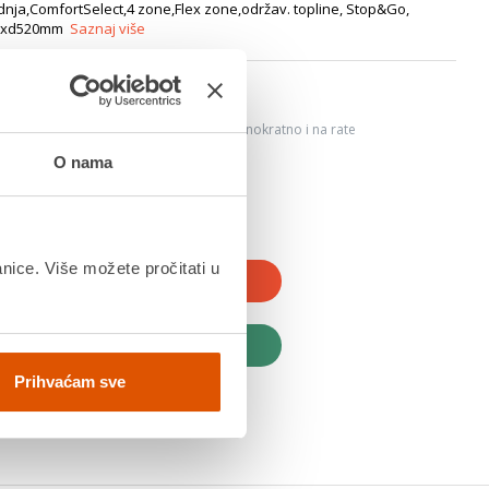
dnja,ComfortSelect,4 zone,Flex zone,održav. topline, Stop&Go,
800xd520mm
Saznaj više
6
ju, Internet bankarstvom, karticama jednokratno i na rate
dana
O nama
anice. Više možete pročitati u
JTE U KOŠARICU
UPITE ODMAH
Prihvaćam sve