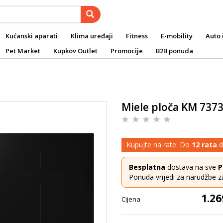
Kućanski aparati
Klima uređaji
Fitness
E-mobility
Auto 
Pet Market
Kupkov Outlet
Promocije
B2B ponuda
Miele ploča KM 7373
Kupujte na rate: Do
12 rata
d
Besplatna
dostava na sve
P
Ponuda vrijedi za narudžbe z
1.26
Cijena