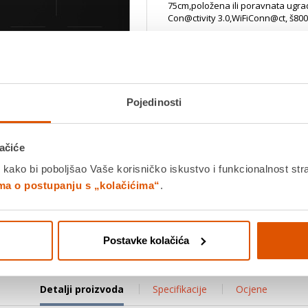
75cm,položena ili poravnata ugra
Con@ctivity 3.0,WiFiConn@ct, š
Dostavljamo već od
21.08.202
Jamstvo: 2 god
Platite gotovinom pri preuziman
Povrat robe moguć unutar 14 
Pojedinosti
Povucite preko slike za zoom
ačiće
 kako bi poboljšao Vaše korisničko iskustvo i funkcionalnost str
DODA
ima o postupanju s „kolačićima“
.
K
Usporedite proizvod
Postavke kolačića
Detalji proizvoda
Specifikacije
Ocjene