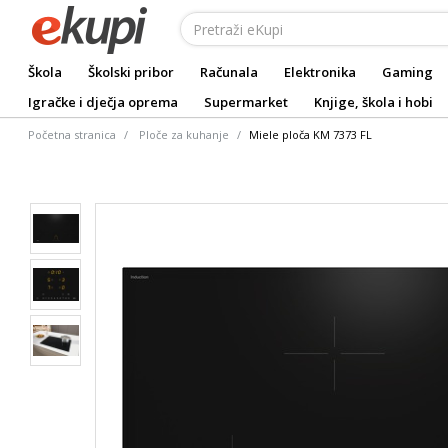
Škola
Školski pribor
Računala
Elektronika
Gaming
Igračke i dječja oprema
Supermarket
Knjige, škola i hobi
Početna stranica
Ploče za kuhanje
Miele ploča KM 7373 FL