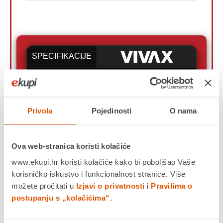
SPECIFIKACIJE
Ploča za
4 x indukcija
kuhanje
Privola
Pojedinosti
O nama
Gornja ploča -
Staklokeramika
materijal
Dodatne funkcije
Automatsko sigurnosno
Ova web-stranica koristi kolačiće
isključivanje ukoliko
www.ekupi.hr koristi kolačiće kako bi poboljšao Vaše
nema postavljene
korisničko iskustvo i funkcionalnost stranice. Više
posude, pokazatelj
možete pročitati u
Izjavi o privatnosti
i
Pravilima o
preostale topline ploče
postupanju s „kolačićima“
.
prilikom hlađenja, dječja
zaštita, "Boost" funkcija,
pauziranje kuhanja,