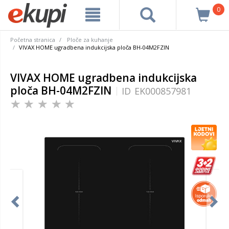
0
Početna stranica
Ploče za kuhanje
VIVAX HOME ugradbena indukcijska ploča BH-04M2FZIN
VIVAX HOME ugradbena indukcijska
ploča BH-04M2FZIN
ID
EK000857981