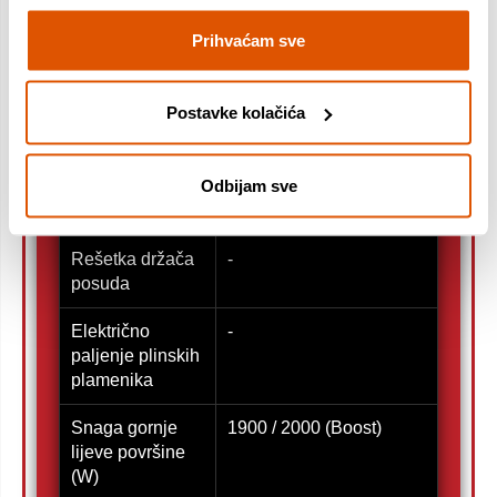
Timer kao podsjetnik i
Prihvaćam sve
vremensko isključivanje
jedne ili više zona 1-99
min, detekcija greške
Postavke kolačića
rada
Sigurnosni sklop
-
Odbijam sve
protiv istjecanja
plina
Rešetka držača
-
posuda
Električno
-
paljenje plinskih
plamenika
Snaga gornje
1900 / 2000 (Boost)
lijeve površine
(W)