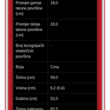
Promjer gornje
18,0
desne površine
(cm)
Promjer donje
18,0
desne površine
(cm)
Broj brzogrijaćih
-
električnih
površina
Boja
Crna
Širina (cm)
59,0
Visina (cm)
6,2 (0,4)
Dubina (cm)
52,0
Širina pakiranja
65,5