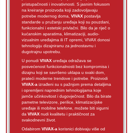
pristupačnosti i inovativnosti. S jasnim fokusom
na kreiranje proizvoda koji zadovoljavaju
potrebe modernog doma,
VIVAX
postavlja
standarde u pružanju uređaja koji su pouzdani,
funkcionalni i estetski privlačni. Bilo da je riječ o
kućanskim aparatima, klimatizaciji, audio-
vizualnim uređajima ili IT opremi, VIVAX donosi
tehnologiju dizajniranu za jednostavnu i
dugotrajnu upotrebu.
U ponudi
VIVAX
uređaja odražava se
posvećenost funkcionalnosti bez kompromisa i
dizajnu koji se savršeno uklapa u svaki dom,
prateći moderne trendove i potrebe. Proizvodi
VIVAX-a
izrađeni su s pažnjom prema detaljima
i opremljeni naprednim tehnologijama koje
jamče učinkovitost i dugovječnost. Bilo da birate
pametne televizore, perilice, klimatizacijske
uređaje ili mobilne telefone, možete biti sigurni
da
VIVAX
nudi kvalitetu i praktičnost za
svakodnevni život.
Odabirom
VIVAX-a
korisnici dobivaju više od