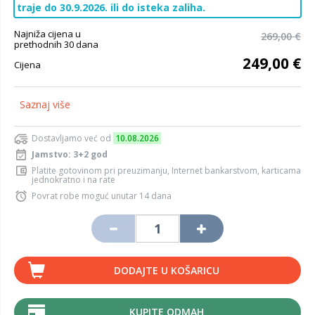
traje do 30.9.2026. ili do isteka zaliha.
Najniža cijena u
269,00 €
prethodnih 30 dana
249,00 €
Cijena
Saznaj više
Dostavljamo već od
10.08.2026
Jamstvo: 3+2 god
Platite gotovinom pri preuzimanju, Internet bankarstvom, karticama
jednokratno i na rate
Povrat robe moguć unutar 14 dana
DODAJTE U KOŠARICU
KUPITE ODMAH