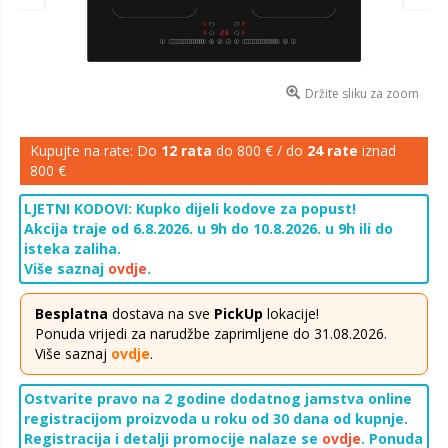
Držite sliku za zoom
Kupujte na rate: Do
12 rata
do 800 € / do
24 rate
iznad
800 €
LJETNI KODOVI: Kupko dijeli kodove za popust!
Akcija traje od 6.8.2026. u 9h do 10.8.2026. u 9h ili do
isteka zaliha.
Više saznaj
ovdje
.
Besplatna
dostava na sve
PickUp
lokacije!
Ponuda vrijedi za narudžbe zaprimljene do 31.08.2026.
Više saznaj
ovdje
.
Ostvarite pravo na 2 godine dodatnog jamstva online
registracijom proizvoda u roku od 30 dana od kupnje.
Registracija i detalji promocije nalaze se
ovdje
. Ponuda