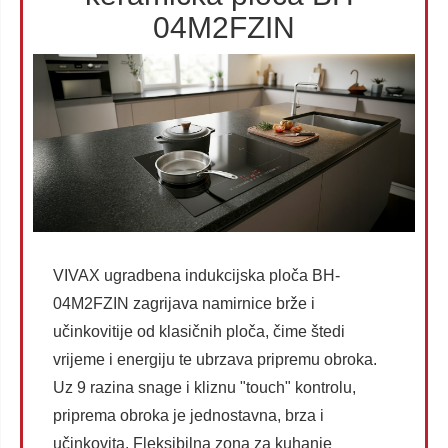
04M2FZIN
VIVAX ugradbena indukcijska ploča BH-
04M2FZIN zagrijava namirnice brže i
učinkovitije od klasičnih ploča, čime štedi
vrijeme i energiju te ubrzava pripremu obroka.
Uz 9 razina snage i kliznu "touch" kontrolu,
priprema obroka je jednostavna, brza i
učinkovita. Fleksibilna zona za kuhanje